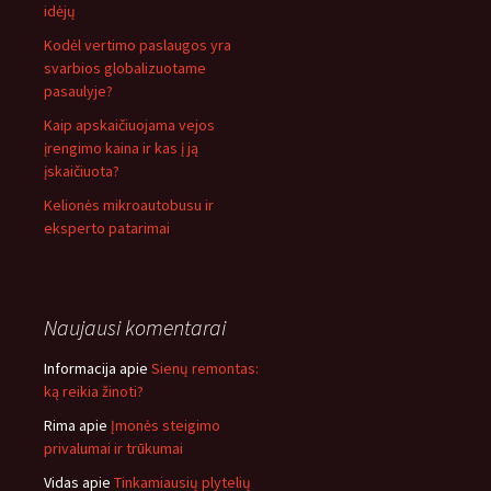
idėjų
Kodėl vertimo paslaugos yra
svarbios globalizuotame
pasaulyje?
Kaip apskaičiuojama vejos
įrengimo kaina ir kas į ją
įskaičiuota?
Kelionės mikroautobusu ir
eksperto patarimai
Naujausi komentarai
Informacija
apie
Sienų remontas:
ką reikia žinoti?
Rima
apie
Įmonės steigimo
privalumai ir trūkumai
Vidas
apie
Tinkamiausių plytelių