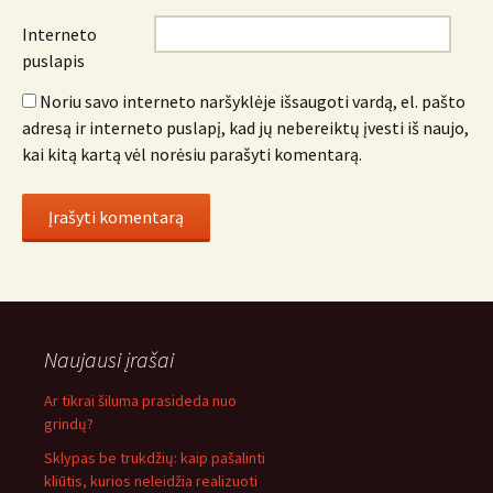
Interneto
puslapis
Noriu savo interneto naršyklėje išsaugoti vardą, el. pašto
adresą ir interneto puslapį, kad jų nebereiktų įvesti iš naujo,
kai kitą kartą vėl norėsiu parašyti komentarą.
Naujausi įrašai
Ar tikrai šiluma prasideda nuo
grindų?
Sklypas be trukdžių: kaip pašalinti
kliūtis, kurios neleidžia realizuoti