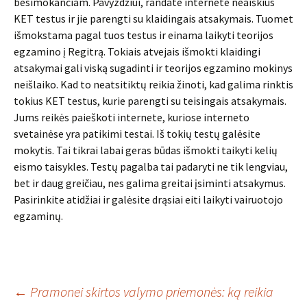
besimokančiam. Pavyzdžiui, randate internete neaiškius
KET testus ir jie parengti su klaidingais atsakymais. Tuomet
išmokstama pagal tuos testus ir einama laikyti teorijos
egzamino į Regitrą. Tokiais atvejais išmokti klaidingi
atsakymai gali viską sugadinti ir teorijos egzamino mokinys
neišlaiko. Kad to neatsitiktų reikia žinoti, kad galima rinktis
tokius KET testus, kurie parengti su teisingais atsakymais.
Jums reikės paieškoti internete, kuriose interneto
svetainėse yra patikimi testai. Iš tokių testų galėsite
mokytis. Tai tikrai labai geras būdas išmokti taikyti kelių
eismo taisykles. Testų pagalba tai padaryti ne tik lengviau,
bet ir daug greičiau, nes galima greitai įsiminti atsakymus.
Pasirinkite atidžiai ir galėsite drąsiai eiti laikyti vairuotojo
egzaminų.
Įrašo
←
Pramonei skirtos valymo priemonės: ką reikia