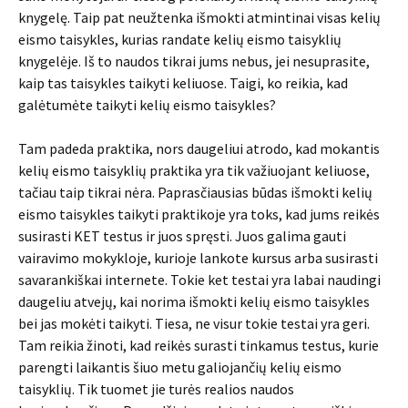
knygelę. Taip pat neužtenka išmokti atmintinai visas kelių
eismo taisykles, kurias randate kelių eismo taisyklių
knygelėje. Iš to naudos tikrai jums nebus, jei nesuprasite,
kaip tas taisykles taikyti keliuose. Taigi, ko reikia, kad
galėtumėte taikyti kelių eismo taisykles?
Tam padeda praktika, nors daugeliui atrodo, kad mokantis
kelių eismo taisyklių praktika yra tik važiuojant keliuose,
tačiau taip tikrai nėra. Paprasčiausias būdas išmokti kelių
eismo taisykles taikyti praktikoje yra toks, kad jums reikės
susirasti KET testus ir juos spręsti. Juos galima gauti
vairavimo mokykloje, kurioje lankote kursus arba susirasti
savarankiškai internete. Tokie ket testai yra labai naudingi
daugeliu atvejų, kai norima išmokti kelių eismo taisykles
bei jas mokėti taikyti. Tiesa, ne visur tokie testai yra geri.
Tam reikia žinoti, kad reikės surasti tinkamus testus, kurie
parengti laikantis šiuo metu galiojančių kelių eismo
taisyklių. Tik tuomet jie turės realios naudos