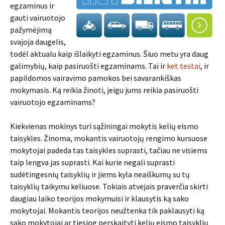
egzaminus ir
gauti vairuotojo
pažymėjimą
svajoja daugelis,
todėl aktualu kaip išlaikyti egzaminus. Šiuo metu yra daug
galimybių, kaip pasiruošti egzaminams. Tai ir
ket testai
, ir
papildomos vairavimo pamokos bei savarankiškas
mokymasis. Ką reikia žinoti, jeigu jums reikia pasiruošti
vairuotojo egzaminams?
Kiekvienas mokinys turi sąžiningai mokytis kelių eismo
taisykles. Žinoma, mokantis vairuotojų rengimo kursuose
mokytojai padeda tas taisykles suprasti, tačiau ne visiems
taip lengva jas suprasti. Kai kurie negali suprasti
sudėtingesnių taisyklių ir jiems kyla neaiškumų su tų
taisyklių taikymu keliuose. Tokiais atvejais praverčia skirti
daugiau laiko teorijos mokymuisi ir klausytis ką sako
mokytojai. Mokantis teorijos neužtenka tik paklausyti ką
sako mokytojai ar tiesiog perskaityti kelių eismo taisyklių