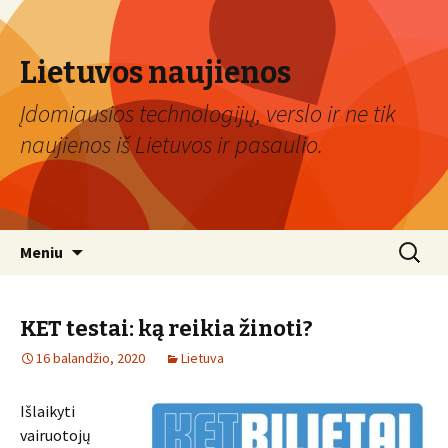
Lietuvos naujienos
Įdomiausios technologijų, verslo ir ne tik
naujienos iš Lietuvos ir pasaulio.
Eiti
Ieškoti:
Meniu
prie
turinio
KET testai: ką reikia žinoti?
16 balandžio, 2020
Lietuva
Išlaikyti
vairuotojų