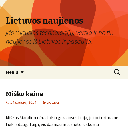
Lietuvos naujienos
Įdomiausios technologijų, verslo ir ne tik
naujienos iš Lietuvos ir pasaulio.
Eiti
Ieškoti:
Meniu
prie
turinio
Miško kaina
14 sausio, 2014
Lietuva
Miškas šiandien nėra tokia gera investicija, jei jo turima ne
tiek ir daug. Taigi, vis dažniau internete ieškoma