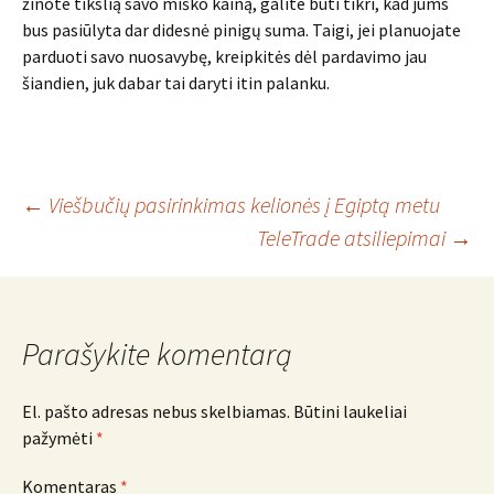
žinote tikslią savo miško kainą, galite būti tikri, kad jums
bus pasiūlyta dar didesnė pinigų suma. Taigi, jei planuojate
parduoti savo nuosavybę, kreipkitės dėl pardavimo jau
šiandien, juk dabar tai daryti itin palanku.
Įrašo
←
Viešbučių pasirinkimas kelionės į Egiptą metu
TeleTrade atsiliepimai
→
navigacija
Parašykite komentarą
El. pašto adresas nebus skelbiamas.
Būtini laukeliai
pažymėti
*
Komentaras
*