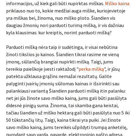
informacijos, už kiek gali būti nupirktas miškas.
Miško kaina
priklauso nuo to, kokie medžiai auga miške, kuriojevietoje
yra miškas bei, žinoma, nuo miško ploto. Šiandien vis
daugiau žmonių nori parduoti turimą mišką, ir vis dažniau
kyla klausimas: kur kreiptis, norint parduoti mišką?
Parduoti mišką nėra taip ir sudėtinga, ir visai nebūtina
žinoti tikslios jo kainos. Šiandien tikrai rasime ne vieną
įmonę, siūlančią brangiai nupirkti mišką. Taigi, jums
tereikia paieškoje įvesti raktažodį "
perka mišką
", ir jūsų
patekta užklausa grąžins nemažai rezultatų. Galite
palyginti įvairių įmonių siūlomas kainas ir išsirinkti sau
palankiausi variantą Šiandien parduoti mišką itin palanku:
net jei jūs žinote savo miško kainą, jums gali būti pasiūlyta
didesnė pinigų suma. Žinoma, tai skamba gana keistai,
tačiau šiandien už miško hektarą gali būti pasiūlyta nuo 5 iki
50 tūkstančių litų. Taigi, kaina tikrai yra puiki. Jei žinote
savo miško kainą, jums tereikės užpildyti trumpą anketėlę,
nurodant savo vardą, pavardę, elektroninio pašto adresą,