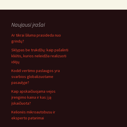
Naujausi įrašai
Ar tikrai šiluma prasideda nuo
grindų?
Sklypas be trukdžių: kaip pašalinti
kliūtis, kurios neleidžia realizuoti
idėjų
Kodėl vertimo paslaugos yra
svarbios globalizuotame
pasaulyje?
Kaip apskaičiuojama vejos
įrengimo kaina ir kas į ją
įskaičiuota?
Kelionės mikroautobusu ir
eksperto patarimai