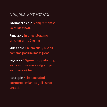
Naujausi komentarai
Informacija
apie
Sienų remontas:
ką reikia žinoti?
Rima
apie
Įmonės steigimo
privalumai ir trūkumai
Vidas
apie
Tinkamiausių plytelių
namams pasirinkimas: gidas
Inga
apie
10 geriausių patarimų,
kaip rasti tinkamas valgomojo
kambario kėdes
Asta
apie
Kaip panaudoti
interneto reklamos galią savo
verslui?