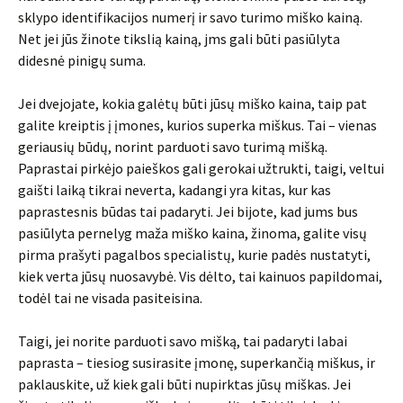
sklypo identifikacijos numerį ir savo turimo miško kainą.
Net jei jūs žinote tikslią kainą, jms gali būti pasiūlyta
didesnė pinigų suma.
Jei dvejojate, kokia galėtų būti jūsų miško kaina, taip pat
galite kreiptis į įmones, kurios superka miškus. Tai – vienas
geriausių būdų, norint parduoti savo turimą mišką.
Paprastai pirkėjo paieškos gali gerokai užtrukti, taigi, veltui
gaišti laiką tikrai neverta, kadangi yra kitas, kur kas
paprastesnis būdas tai padaryti. Jei bijote, kad jums bus
pasiūlyta pernelyg maža miško kaina, žinoma, galite visų
pirma prašyti pagalbos specialistų, kurie padės nustatyti,
kiek verta jūsų nuosavybė. Vis dėlto, tai kainuos papildomai,
todėl tai ne visada pasiteisina.
Taigi, jei norite parduoti savo mišką, tai padaryti labai
paprasta – tiesiog susirasite įmonę, superkančią miškus, ir
paklauskite, už kiek gali būti nupirktas jūsų miškas. Jei