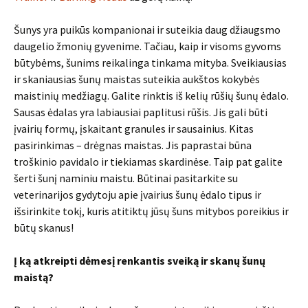
Šunys yra puikūs kompanionai ir suteikia daug džiaugsmo
daugelio žmonių gyvenime. Tačiau, kaip ir visoms gyvoms
būtybėms, šunims reikalinga tinkama mityba. Sveikiausias
ir skaniausias šunų maistas suteikia aukštos kokybės
maistinių medžiagų. Galite rinktis iš kelių rūšių šunų ėdalo.
Sausas ėdalas yra labiausiai paplitusi rūšis. Jis gali būti
įvairių formų, įskaitant granules ir sausainius. Kitas
pasirinkimas – drėgnas maistas. Jis paprastai būna
troškinio pavidalo ir tiekiamas skardinėse. Taip pat galite
šerti šunį naminiu maistu. Būtinai pasitarkite su
veterinarijos gydytoju apie įvairius šunų ėdalo tipus ir
išsirinkite tokį, kuris atitiktų jūsų šuns mitybos poreikius ir
būtų skanus!
Į ką atkreipti dėmesį renkantis sveiką ir skanų šunų
maistą?