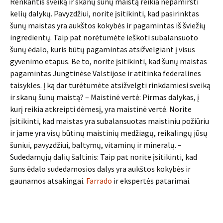
Renkantis sveiką ir skanų šunų maistą reikia nepamiršti
kelių dalykų. Pavyzdžiui, norite įsitikinti, kad pasirinktas
šunų maistas yra aukštos kokybės ir pagamintas iš šviežių
ingredientų. Taip pat norėtumėte ieškoti subalansuoto
šunų ėdalo, kuris būtų pagamintas atsižvelgiant į visus
gyvenimo etapus. Be to, norite įsitikinti, kad šunų maistas
pagamintas Jungtinėse Valstijose ir atitinka federalines
taisykles. Į ką dar turėtumėte atsižvelgti rinkdamiesi sveiką
ir skanų šunų maistą? – Maistinė vertė: Pirmas dalykas, į
kurį reikia atkreipti dėmesį, yra maistinė vertė. Norite
įsitikinti, kad maistas yra subalansuotas maistiniu požiūriu
ir jame yra visų būtinų maistinių medžiagų, reikalingų jūsų
šuniui, pavyzdžiui, baltymų, vitaminų ir mineralų. –
Sudedamųjų dalių šaltinis: Taip pat norite įsitikinti, kad
šuns ėdalo sudedamosios dalys yra aukštos kokybės ir
gaunamos atsakingai.
Farrado
ir ekspertės patarimai.