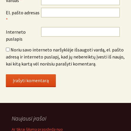
Vardas
*
El. pašto adresas
*
Interneto
puslapis
Noriu savo interneto naršyklėje išsaugoti vardą, el. pašto
adresą ir interneto puslapį, kad jų nebereiktų įvesti iš naujo,
kai kitą kartą vėl norėsiu parašyti komentarą.
Naujausi įrašai
Ar tikrai šiluma prasideda nuo