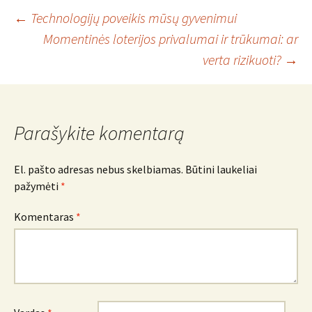
Įrašo
←
Technologijų poveikis mūsų gyvenimui
Momentinės loterijos privalumai ir trūkumai: ar
verta rizikuoti?
→
navigacija
Parašykite komentarą
El. pašto adresas nebus skelbiamas.
Būtini laukeliai
pažymėti
*
Komentaras
*