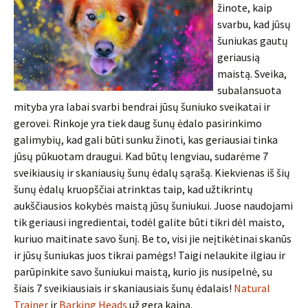
žinote, kaip
svarbu, kad jūsų
šuniukas gautų
geriausią
maistą. Sveika,
subalansuota
mityba yra labai svarbi bendrai jūsų šuniuko sveikatai ir
gerovei. Rinkoje yra tiek daug šunų ėdalo pasirinkimo
galimybių, kad gali būti sunku žinoti, kas geriausiai tinka
jūsų pūkuotam draugui. Kad būtų lengviau, sudarėme 7
sveikiausių ir skaniausių šunų ėdalų sąrašą. Kiekvienas iš šių
šunų ėdalų kruopščiai atrinktas taip, kad užtikrintų
aukščiausios kokybės maistą jūsų šuniukui. Juose naudojami
tik geriausi ingredientai, todėl galite būti tikri dėl maisto,
kuriuo maitinate savo šunį. Be to, visi jie neįtikėtinai skanūs
ir jūsų šuniukas juos tikrai pamėgs! Taigi nelaukite ilgiau ir
parūpinkite savo šuniukui maistą, kurio jis nusipelnė, su
šiais 7 sveikiausiais ir skaniausiais šunų ėdalais!
Natural
Trainer
ir
Barking Heads
už gerą kainą.