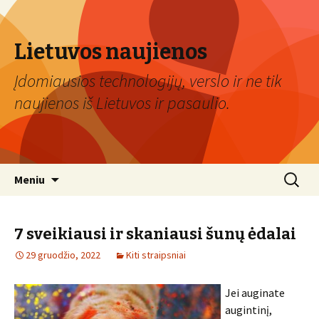
Lietuvos naujienos
Įdomiausios technologijų, verslo ir ne tik
naujienos iš Lietuvos ir pasaulio.
Eiti
Ieškoti:
Meniu
prie
turinio
7 sveikiausi ir skaniausi šunų ėdalai
29 gruodžio, 2022
Kiti straipsniai
Jei auginate
augintinį,