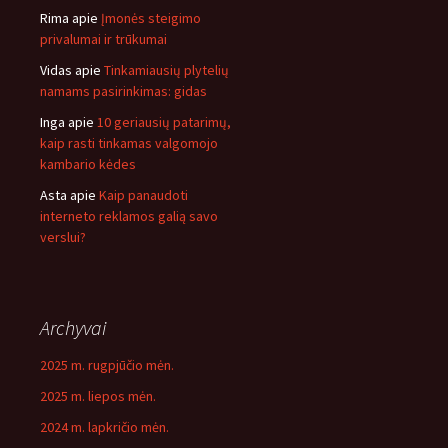
Rima
apie
Įmonės steigimo
privalumai ir trūkumai
Vidas
apie
Tinkamiausių plytelių
namams pasirinkimas: gidas
Inga
apie
10 geriausių patarimų,
kaip rasti tinkamas valgomojo
kambario kėdes
Asta
apie
Kaip panaudoti
interneto reklamos galią savo
verslui?
Archyvai
2025 m. rugpjūčio mėn.
2025 m. liepos mėn.
2024 m. lapkričio mėn.