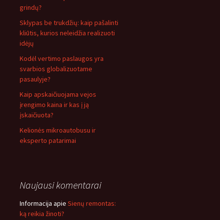
grindų?
Sklypas be trukdžių: kaip pašalinti
kliūtis, kurios neleidžia realizuoti
idėjų
Kodėl vertimo paslaugos yra
svarbios globalizuotame
pasaulyje?
Kaip apskaičiuojama vejos
įrengimo kaina ir kas į ją
įskaičiuota?
Kelionės mikroautobusu ir
eksperto patarimai
Naujausi komentarai
Informacija
apie
Sienų remontas:
ką reikia žinoti?