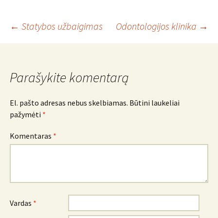
Įrašo
←
Statybos užbaigimas
Odontologijos klinika
→
navigacija
Parašykite komentarą
El. pašto adresas nebus skelbiamas.
Būtini laukeliai
pažymėti
*
Komentaras
*
Vardas
*