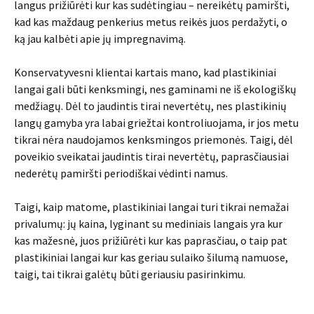
langus prižiūrėti kur kas sudėtingiau – nereikėtų pamiršti,
kad kas maždaug penkerius metus reikės juos perdažyti, o
ką jau kalbėti apie jų impregnavimą.
Konservatyvesni klientai kartais mano, kad plastikiniai
langai gali būti kenksmingi, nes gaminami ne iš ekologiškų
medžiagų. Dėl to jaudintis tirai nevertėtų, nes plastikinių
langų gamyba yra labai griežtai kontroliuojama, ir jos metu
tikrai nėra naudojamos kenksmingos priemonės. Taigi, dėl
poveikio sveikatai jaudintis tirai nevertėtų, paprasčiausiai
nederėtų pamiršti periodiškai vėdinti namus.
Taigi, kaip matome, plastikiniai langai turi tikrai nemažai
privalumų: jų kaina, lyginant su mediniais langais yra kur
kas mažesnė, juos prižiūrėti kur kas paprasčiau, o taip pat
plastikiniai langai kur kas geriau sulaiko šilumą namuose,
taigi, tai tikrai galėtų būti geriausiu pasirinkimu.