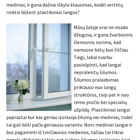
mediniai, ir gana dažnai iškyla klausimas, kodėl vertėtų
rinktis būtent plastikinius langus?
Mūsų šalyje orai ne visada
džiugina, ir gana žvarbiomis
žiemomis norima, kad
namuose būtų kuo šilčiau.
Taigi, labai svarbu
pasirūpinti, kad langai
nepraleistų šilumos.
Šilumos pralaidumas
priklauso nuo langų
struktūros, taip pat ir nuo
rėmo pločio bei specialių
užpildų. Plastikiniai langai
paprastai kur kas geriau izoliuoja šilumą nei mediniai, todėl
tai gali būti pačiu geriausiu variantu. Nors mediniai langai ir
bus pagaminti iš tvirčiausios medienos, tačiau tai tikrai
negali užtikrinti tokios pat puikios šilumos izoliacijos kaip