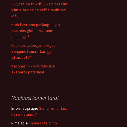
Sklypas be trukdžių: kaip pašalinti
kliūtis, kurios neleidžia realizuoti
idėjų
Kodėl vertimo paslaugos yra
svarbios globalizuotame
pasaulyje?
Kaip apskaičiuojama vejos
įrengimo kaina ir kas į ją
įskaičiuota?
Kelionės mikroautobusu ir
eksperto patarimai
Naujausi komentarai
Informacija
apie
Sienų remontas:
ką reikia žinoti?
Rima
apie
Įmonės steigimo