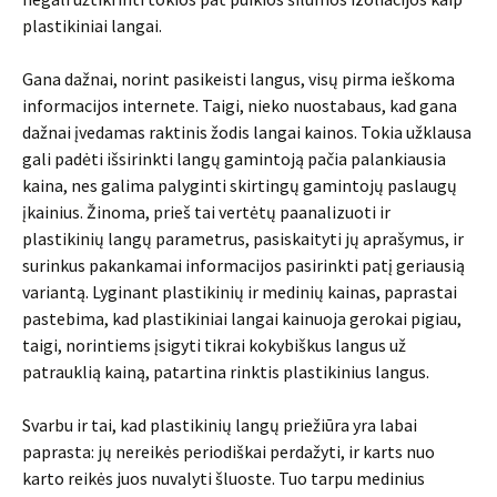
plastikiniai langai.
Gana dažnai, norint pasikeisti langus, visų pirma ieškoma
informacijos internete. Taigi, nieko nuostabaus, kad gana
dažnai įvedamas raktinis žodis langai kainos. Tokia užklausa
gali padėti išsirinkti langų gamintoją pačia palankiausia
kaina, nes galima palyginti skirtingų gamintojų paslaugų
įkainius. Žinoma, prieš tai vertėtų paanalizuoti ir
plastikinių langų parametrus, pasiskaityti jų aprašymus, ir
surinkus pakankamai informacijos pasirinkti patį geriausią
variantą. Lyginant plastikinių ir medinių kainas, paprastai
pastebima, kad plastikiniai langai kainuoja gerokai pigiau,
taigi, norintiems įsigyti tikrai kokybiškus langus už
patrauklią kainą, patartina rinktis plastikinius langus.
Svarbu ir tai, kad plastikinių langų priežiūra yra labai
paprasta: jų nereikės periodiškai perdažyti, ir karts nuo
karto reikės juos nuvalyti šluoste. Tuo tarpu medinius