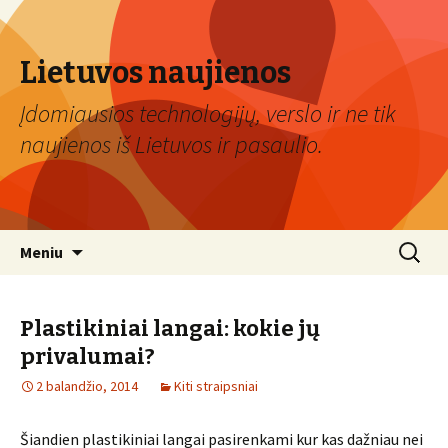
Lietuvos naujienos
Įdomiausios technologijų, verslo ir ne tik
naujienos iš Lietuvos ir pasaulio.
Eiti
Ieškoti:
Meniu
prie
turinio
Plastikiniai langai: kokie jų
privalumai?
2 balandžio, 2014
Kiti straipsniai
Šiandien plastikiniai langai pasirenkami kur kas dažniau nei