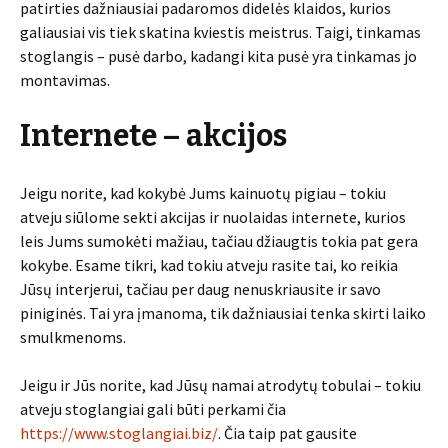
patirties dažniausiai padaromos didelės klaidos, kurios
galiausiai vis tiek skatina kviestis meistrus. Taigi, tinkamas
stoglangis – pusė darbo, kadangi kita pusė yra tinkamas jo
montavimas.
Internete – akcijos
Jeigu norite, kad kokybė Jums kainuotų pigiau – tokiu
atveju siūlome sekti akcijas ir nuolaidas internete, kurios
leis Jums sumokėti mažiau, tačiau džiaugtis tokia pat gera
kokybe. Esame tikri, kad tokiu atveju rasite tai, ko reikia
Jūsų interjerui, tačiau per daug nenuskriausite ir savo
piniginės. Tai yra įmanoma, tik dažniausiai tenka skirti laiko
smulkmenoms.
Jeigu ir Jūs norite, kad Jūsų namai atrodytų tobulai – tokiu
atveju stoglangiai gali būti perkami čia
https://www.stoglangiai.biz/
. Čia taip pat gausite