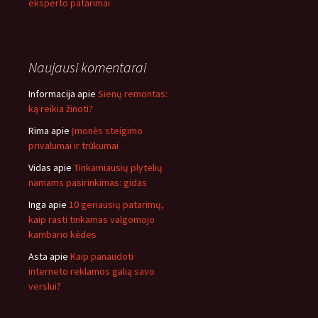
eksperto patarimai
Naujausi komentarai
Informacija
apie
Sienų remontas:
ką reikia žinoti?
Rima
apie
Įmonės steigimo
privalumai ir trūkumai
Vidas
apie
Tinkamiausių plytelių
namams pasirinkimas: gidas
Inga
apie
10 geriausių patarimų,
kaip rasti tinkamas valgomojo
kambario kėdes
Asta
apie
Kaip panaudoti
interneto reklamos galią savo
verslui?