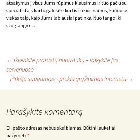
atsakymus į visus Jums rūpimus klausimus ir tuo pačiu su
specialistais kartu galėsite kurtis tokius namus, kuriuose
viskas taip, kaip Jums labiausiai patinka. Nuo lango iki
stoglangio…
Įrašo
←
Išvenkite prarastų nuotraukų – laikykite jas
serveriuose
Pirkėjo saugumas – prekių grąžinimas internetu
→
navigacija
Parašykite komentarą
El. pašto adresas nebus skelbiamas.
Būtini laukeliai
pažymėti
*