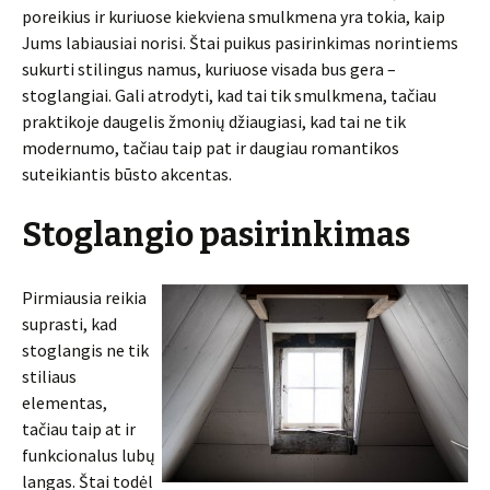
poreikius ir kuriuose kiekviena smulkmena yra tokia, kaip
Jums labiausiai norisi. Štai puikus pasirinkimas norintiems
sukurti stilingus namus, kuriuose visada bus gera –
stoglangiai. Gali atrodyti, kad tai tik smulkmena, tačiau
praktikoje daugelis žmonių džiaugiasi, kad tai ne tik
modernumo, tačiau taip pat ir daugiau romantikos
suteikiantis būsto akcentas.
Stoglangio pasirinkimas
Pirmiausia reikia
suprasti, kad
stoglangis ne tik
stiliaus
elementas,
tačiau taip at ir
funkcionalus lubų
langas. Štai todėl