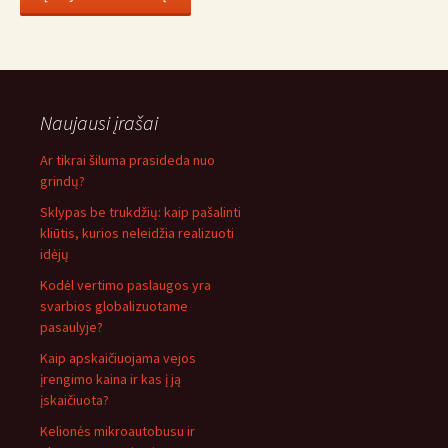
Naujausi įrašai
Ar tikrai šiluma prasideda nuo
grindų?
Sklypas be trukdžių: kaip pašalinti
kliūtis, kurios neleidžia realizuoti
idėjų
Kodėl vertimo paslaugos yra
svarbios globalizuotame
pasaulyje?
Kaip apskaičiuojama vejos
įrengimo kaina ir kas į ją
įskaičiuota?
Kelionės mikroautobusu ir