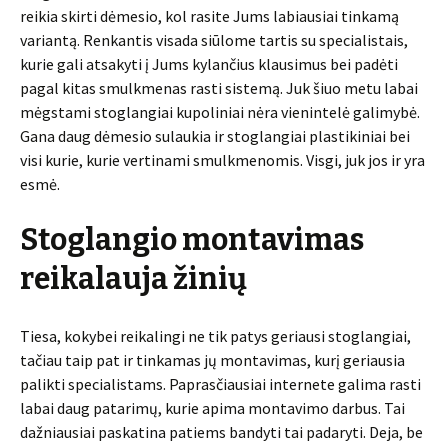
reikia skirti dėmesio, kol rasite Jums labiausiai tinkamą
variantą. Renkantis visada siūlome tartis su specialistais,
kurie gali atsakyti į Jums kylančius klausimus bei padėti
pagal kitas smulkmenas rasti sistemą. Juk šiuo metu labai
mėgstami stoglangiai kupoliniai nėra vienintelė galimybė.
Gana daug dėmesio sulaukia ir stoglangiai plastikiniai bei
visi kurie, kurie vertinami smulkmenomis. Visgi, juk jos ir yra
esmė.
Stoglangio montavimas
reikalauja žinių
Tiesa, kokybei reikalingi ne tik patys geriausi stoglangiai,
tačiau taip pat ir tinkamas jų montavimas, kurį geriausia
palikti specialistams. Paprasčiausiai internete galima rasti
labai daug patarimų, kurie apima montavimo darbus. Tai
dažniausiai paskatina patiems bandyti tai padaryti. Deja, be