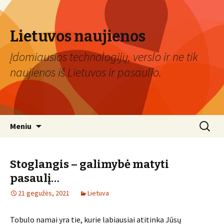
Lietuvos naujienos
Įdomiausios technologijų, verslo ir ne tik
naujienos iš Lietuvos ir pasaulio.
Eiti
Ieškoti:
Meniu
prie
turinio
Stoglangis – galimybė matyti
pasaulį…
21 gegužės, 2021
Lietuva
Tobulo namai yra tie, kurie labiausiai atitinka Jūsų