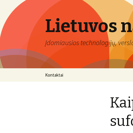
Lietuvos 
Įdomiausios technologijų, verslo 
Eiti
Kontaktai
prie
turinio
Kai
suf