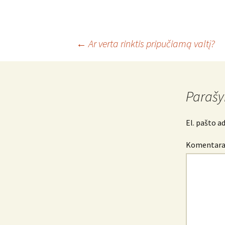
Įrašo
←
Ar verta rinktis pripučiamą valtį?
navigacija
Parašy
El. pašto a
Komentar