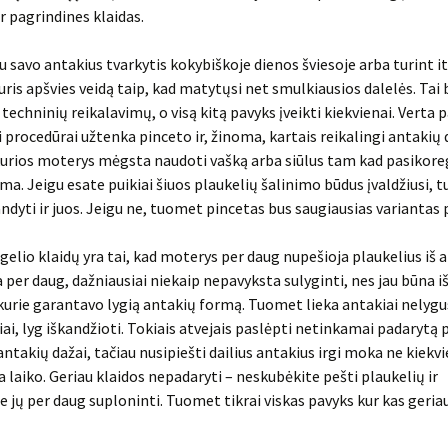
r pagrindines klaidas.
u savo antakius tvarkytis kokybiškoje dienos šviesoje arba turint i
kuris apšvies veidą taip, kad matytųsi net smulkiausios dalelės. Tai
 techninių reikalavimų, o visą kitą pavyks įveikti kiekvienai. Verta 
i procedūrai užtenka pinceto ir, žinoma, kartais reikalingi antakių 
kurios moterys mėgsta naudoti vašką arba siūlus tam kad pasikor
ma. Jeigu esate puikiai šiuos plaukelių šalinimo būdus įvaldžiusi,
ndyti ir juos. Jeigu ne, tuomet pincetas bus saugiausias variantas 
ugelio klaidų yra tai, kad moterys per daug nupešioja plaukelius iš a
 per daug, dažniausiai niekaip nepavyksta sulyginti, nes jau būna iš
 kurie garantavo lygią antakių formą. Tuomet lieka antakiai nelygu
žiai, lyg iškandžioti. Tokiais atvejais paslėpti netinkamai padarytą
antakių dažai, tačiau nusipiešti dailius antakius irgi moka ne kiekvi
a laiko. Geriau klaidos nepadaryti – neskubėkite pešti plaukelių ir
e jų per daug suploninti. Tuomet tikrai viskas pavyks kur kas geria