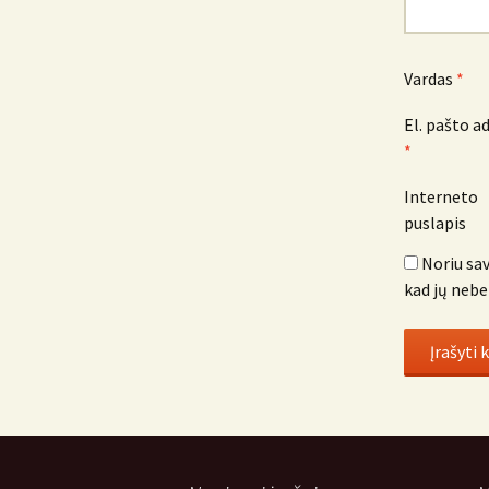
Vardas
*
El. pašto a
*
Interneto
puslapis
Noriu sav
kad jų nebe