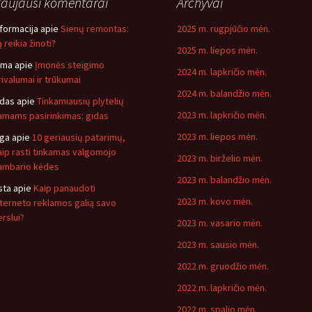
aujausi komentarai
Archyvai
nformacija
apie
Sienų remontas:
2025 m. rugpjūčio mėn.
 reikia žinoti?
2025 m. liepos mėn.
ima
apie
Įmonės steigimo
2024 m. lapkričio mėn.
rivalumai ir trūkumai
2024 m. balandžio mėn.
idas
apie
Tinkamiausių plytelių
2023 m. lapkričio mėn.
amams pasirinkimas: gidas
2023 m. liepos mėn.
nga
apie
10 geriausių patarimų,
aip rasti tinkamas valgomojo
2023 m. birželio mėn.
ambario kėdes
2023 m. balandžio mėn.
sta
apie
Kaip panaudoti
2023 m. kovo mėn.
nterneto reklamos galią savo
erslui?
2023 m. vasario mėn.
2023 m. sausio mėn.
2022 m. gruodžio mėn.
2022 m. lapkričio mėn.
2022 m. spalio mėn.