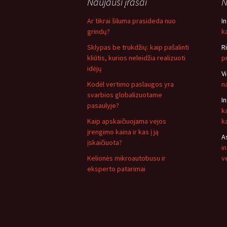
Naujausi įrašai
N
Ar tikrai šiluma prasideda nuo
I
grindų?
ką
Sklypas be trukdžių: kaip pašalinti
R
kliūtis, kurios neleidžia realizuoti
p
idėjų
V
Kodėl vertimo paslaugos yra
n
svarbios globalizuotame
I
pasaulyje?
k
Kaip apskaičiuojama vejos
k
įrengimo kaina ir kas į ją
A
įskaičiuota?
i
Kelionės mikroautobusu ir
v
eksperto patarimai