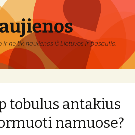
naujienos
ir ne tik naujienos iš Lietuvos ir pasaulio.
p tobulus antakius
ormuoti namuose?