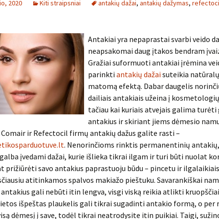
io, 2020
Kiti straipsniai
antakių dažai
,
antakių dažymas
,
refectoci
Antakiai yra nepaprastai svarbi veido dal
neapsakomai daug įtakos bendram įvaiz
Gražiai suformuoti antakiai įrėmina veid
parinkti
antakių dažai
suteikia natūralų
matomą efektą. Dabar daugelis norinči
dailiais antakiais užeina į kosmetologi
tačiau kai kuriais atvejais galima turėti
antakius ir skiriant jiems dėmesio nam
Comair ir Refectocil firmų antakių dažus galite rasti –
ikosparduotuve.lt
. Nenorinčioms rinktis permanentinių antakių,
galba įvedami dažai, kurie išlieka tikrai ilgam ir turi būti nuolat k
t prižiūrėti savo antakius paprastuoju būdu – pincetu ir ilgalaikiai
sčiausiu atitinkamos spalvos makiažo pieštuku. Savarankiškai na
 antakius gali nebūti itin lengva, visgi viską reikia atlikti kruopščiai
ietos išpeštas plaukelis gali tikrai sugadinti antakio formą, o per 
są dėmesį į save, todėl tikrai neatrodysite itin puikiai. Taigi, sužin