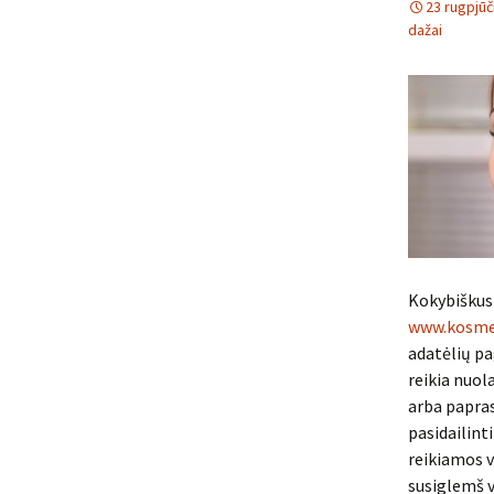
23 rugpjūč
dažai
Kokybiškus 
www.kosmet
adatėlių pa
reikia nuola
arba papra
pasidailinti
reikiamos v
susiglemš vi