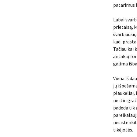
patarimus i
Labai svarb
prietaisą, 
svarbiausių
kad įprasta
Tačiau kai 
antakių for
galima išba
Viena iš da
jų išpešama
plaukeliai,
ne itin gra
padeda tik 
pareikalauj
nesistenkit
tikėjotės.