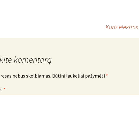
Kuris elektros
kite komentarą
dresas nebus skelbiamas.
Būtini laukeliai pažymėti
*
as
*