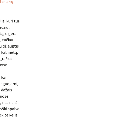
l antakių
is, kuri turi
džiui.
ą, o gerai
, tačiau
ų džiaugtis
ų kabinetą,
 gražius
uose.
 kai
oreguojami,
s dažais
muose
, nes ne iš
ryški spalva
okite kelis