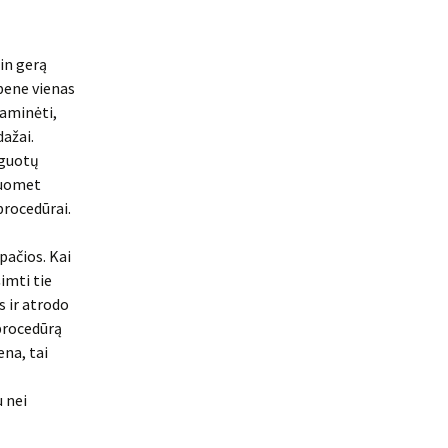
tin gerą
 bene vienas
paminėti,
dažai.
eguotų
 tuomet
procedūrai.
pačios. Kai
imti tie
s ir atrodo
 procedūrą
ena, tai
u nei