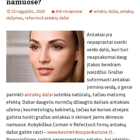
namuose?
23 rugpjūčio, 2020
Kiti straipsniai
antakių dažai
,
antakių
dažymas
,
refectocil antakių dažai
Antakiai yra
nepaprastai svarbi
veido dalis, kuri turi
neapsakomai daug
įtakos bendram
įvaizdžiui. Gražiai
suformuoti antakiai
įrėmina veidą, o gerai
parinkti
antakių dažai
suteikia natūralų, tačiau matomą
efektą. Dabar daugelis norinčių džiaugtis dailiais antakiais
užeina į kosmetologių kabinetą, tačiau kai kuriais atvejais
galima turėti gražius antakius ir skiriant jiems dėmesio
namuose. Kokybiškus Comair ir Refectocil firmų antakių
dažus galite rasti –
www.kosmetikosparduotuve.lt
.
Nenorinčioms rinktis permanentinių antakių, kai adatėlių