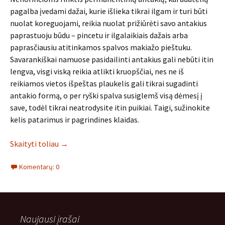
pagalba įvedami dažai, kurie išlieka tikrai ilgam ir turi būti
nuolat koreguojami, reikia nuolat prižiūrėti savo antakius
paprastuoju būdu – pincetu ir ilgalaikiais dažais arba
paprasčiausiu atitinkamos spalvos makiažo pieštuku.
Savarankiškai namuose pasidailinti antakius gali nebūti itin
lengva, visgi viską reikia atlikti kruopščiai, nes ne iš
reikiamos vietos išpeštas plaukelis gali tikrai sugadinti
antakio formą, o per ryški spalva susiglemš visą dėmesį į
save, todėl tikrai neatrodysite itin puikiai. Taigi, sužinokite
kelis patarimus ir pagrindines klaidas.
Skaityti toliau
→
Komentarų: 0
Naujausi įrašai