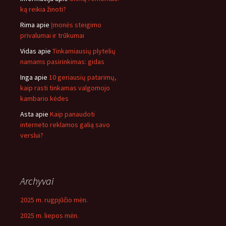
ką reikia žinoti?
Rima
apie
Įmonės steigimo
privalumai ir trūkumai
Vidas
apie
Tinkamiausių plytelių
namams pasirinkimas: gidas
Inga
apie
10 geriausių patarimų,
kaip rasti tinkamas valgomojo
kambario kėdes
Asta
apie
Kaip panaudoti
interneto reklamos galią savo
verslui?
Archyvai
2025 m. rugpjūčio mėn.
2025 m. liepos mėn.