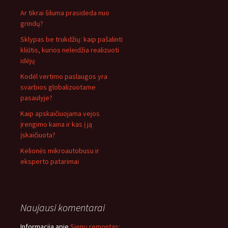
Ar tikrai šiluma prasideda nuo
grindų?
Sklypas be trukdžių: kaip pašalinti
kliūtis, kurios neleidžia realizuoti
idėjų
Kodėl vertimo paslaugos yra
svarbios globalizuotame
pasaulyje?
Kaip apskaičiuojama vejos
įrengimo kaina ir kas į ją
įskaičiuota?
Kelionės mikroautobusu ir
eksperto patarimai
Naujausi komentarai
Informacija
apie
Sienų remontas: