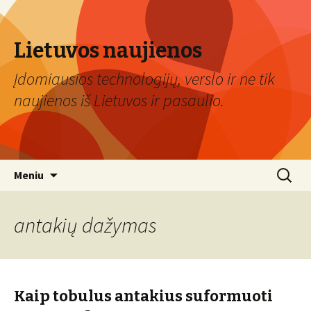
Lietuvos naujienos
Įdomiausios technologijų, verslo ir ne tik
naujienos iš Lietuvos ir pasaulio.
Eiti
Ieškoti:
Meniu
prie
turinio
antakių dažymas
Kaip tobulus antakius suformuoti