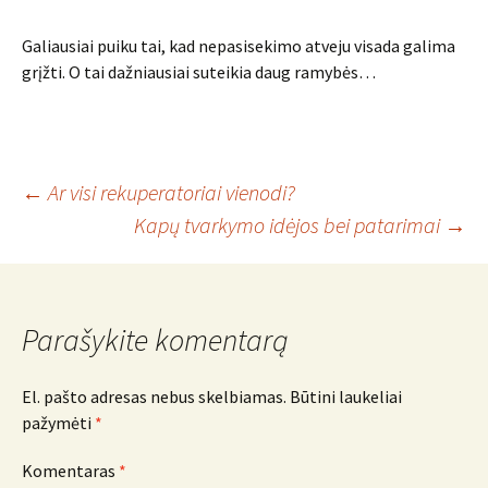
Galiausiai puiku tai, kad nepasisekimo atveju visada galima
grįžti. O tai dažniausiai suteikia daug ramybės…
Įrašo
←
Ar visi rekuperatoriai vienodi?
Kapų tvarkymo idėjos bei patarimai
→
navigacija
Parašykite komentarą
El. pašto adresas nebus skelbiamas.
Būtini laukeliai
pažymėti
*
Komentaras
*