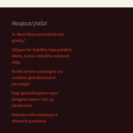
Naujausi įrašai
Ar tikrai šiluma prasideda nuo
grindų?
Sklypas be trukdžių: kaip pašalinti
kliūtis, kurios neleidžia realizuoti
idėjų
Kodėl vertimo paslaugos yra
svarbios globalizuotame
pasaulyje?
Kaip apskaičiuojama vejos
įrengimo kaina ir kas į ją
įskaičiuota?
Kelionės mikroautobusu ir
eksperto patarimai