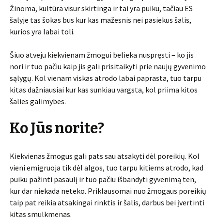
Žinoma, kultūra visur skirtinga ir tai yra puiku, tačiau ES
šalyje tas šokas bus kur kas mažesnis nei pasiekus šalis,
kurios yra labai toli.
Šiuo atveju kiekvienam žmogui belieka nuspręsti – ko jis
nori ir tuo pačiu kaip jis gali prisitaikyti prie naujų gyvenimo
sąlygų. Kol vienam viskas atrodo labai paprasta, tuo tarpu
kitas dažniausiai kur kas sunkiau vargsta, kol priima kitos
šalies galimybes.
Ko Jūs norite?
Kiekvienas žmogus gali pats sau atsakyti dėl poreikių. Kol
vieni emigruoja tik dėl algos, tuo tarpu kitiems atrodo, kad
puiku pažinti pasaulį ir tuo pačiu išbandyti gyvenimą ten,
kur dar niekada neteko. Priklausomai nuo žmogaus poreikių
taip pat reikia atsakingai rinktis ir šalis, darbus bei įvertinti
kitas smulkmenas.