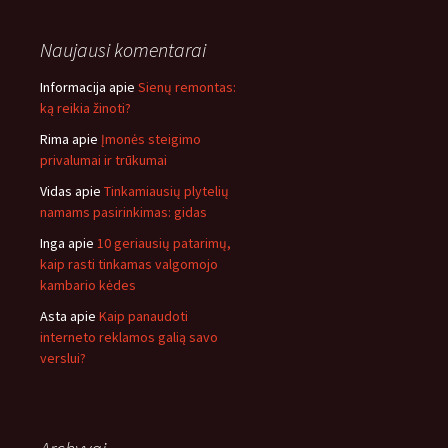
Naujausi komentarai
Informacija
apie
Sienų remontas:
ką reikia žinoti?
Rima
apie
Įmonės steigimo
privalumai ir trūkumai
Vidas
apie
Tinkamiausių plytelių
namams pasirinkimas: gidas
Inga
apie
10 geriausių patarimų,
kaip rasti tinkamas valgomojo
kambario kėdes
Asta
apie
Kaip panaudoti
interneto reklamos galią savo
verslui?