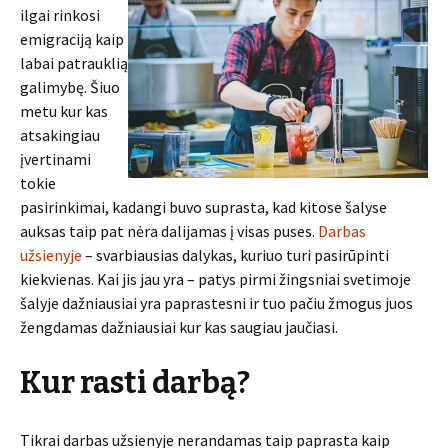
ilgai rinkosi
emigraciją kaip
labai patrauklią
galimybę. Šiuo
metu kur kas
atsakingiau
įvertinami
tokie
pasirinkimai, kadangi buvo suprasta, kad kitose šalyse
auksas taip pat nėra dalijamas į visas puses.
Darbas
užsienyje
– svarbiausias dalykas, kuriuo turi pasirūpinti
kiekvienas. Kai jis jau yra – patys pirmi žingsniai svetimoje
šalyje dažniausiai yra paprastesni ir tuo pačiu žmogus juos
žengdamas dažniausiai kur kas saugiau jaučiasi.
Kur rasti darbą?
Tikrai darbas užsienyje nerandamas taip paprasta kaip