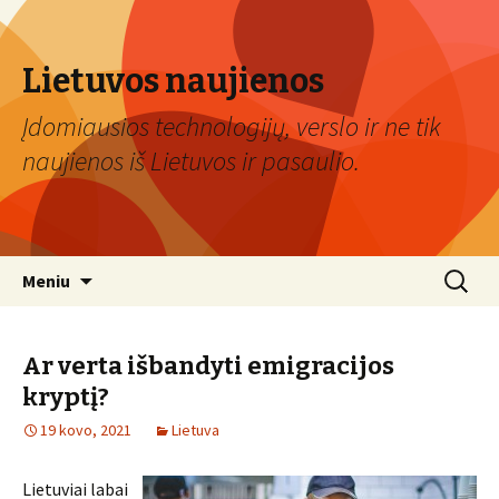
Lietuvos naujienos
Įdomiausios technologijų, verslo ir ne tik
naujienos iš Lietuvos ir pasaulio.
Eiti
Ieškoti:
Meniu
prie
turinio
Ar verta išbandyti emigracijos
kryptį?
19 kovo, 2021
Lietuva
Lietuviai labai