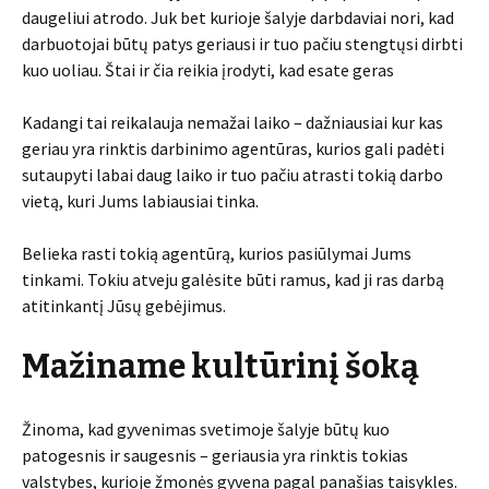
daugeliui atrodo. Juk bet kurioje šalyje darbdaviai nori, kad
darbuotojai būtų patys geriausi ir tuo pačiu stengtųsi dirbti
kuo uoliau. Štai ir čia reikia įrodyti, kad esate geras
Kadangi tai reikalauja nemažai laiko – dažniausiai kur kas
geriau yra rinktis darbinimo agentūras, kurios gali padėti
sutaupyti labai daug laiko ir tuo pačiu atrasti tokią darbo
vietą, kuri Jums labiausiai tinka.
Belieka rasti tokią agentūrą, kurios pasiūlymai Jums
tinkami. Tokiu atveju galėsite būti ramus, kad ji ras darbą
atitinkantį Jūsų gebėjimus.
Mažiname kultūrinį šoką
Žinoma, kad gyvenimas svetimoje šalyje būtų kuo
patogesnis ir saugesnis – geriausia yra rinktis tokias
valstybes, kurioje žmonės gyvena pagal panašias taisykles.