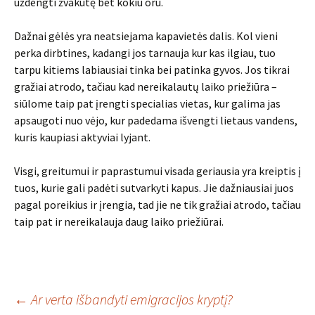
uždengti žvakutę bet kokiu oru.
Dažnai gėlės yra neatsiejama kapavietės dalis. Kol vieni
perka dirbtines, kadangi jos tarnauja kur kas ilgiau, tuo
tarpu kitiems labiausiai tinka bei patinka gyvos. Jos tikrai
gražiai atrodo, tačiau kad nereikalautų laiko priežiūra –
siūlome taip pat įrengti specialias vietas, kur galima jas
apsaugoti nuo vėjo, kur padedama išvengti lietaus vandens,
kuris kaupiasi aktyviai lyjant.
Visgi, greitumui ir paprastumui visada geriausia yra kreiptis į
tuos, kurie gali padėti sutvarkyti kapus. Jie dažniausiai juos
pagal poreikius ir įrengia, tad jie ne tik gražiai atrodo, tačiau
taip pat ir nereikalauja daug laiko priežiūrai.
Įrašo
←
Ar verta išbandyti emigracijos kryptį?