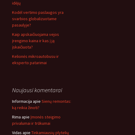
idėjų
Kodėl vertimo paslaugos yra
svarbios globalizuotame
pasaulyje?
Kaip apskaičiuojama vejos
įrengimo kaina ir kas į ją
įskaičiuota?
Kelionės mikroautobusu ir
eksperto patarimai
Naujausi komentarai
Informacija
apie
Sienų remontas:
ką reikia žinoti?
Rima
apie
Įmonės steigimo
privalumai ir trūkumai
Vidas
apie
Tinkamiausių plytelių