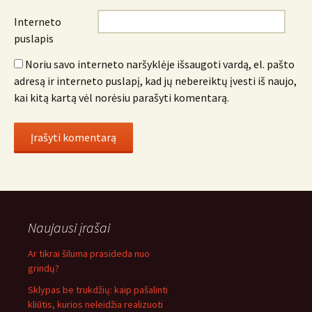
Interneto
puslapis
Noriu savo interneto naršyklėje išsaugoti vardą, el. pašto
adresą ir interneto puslapį, kad jų nebereiktų įvesti iš naujo,
kai kitą kartą vėl norėsiu parašyti komentarą.
Naujausi įrašai
Ar tikrai šiluma prasideda nuo
grindų?
Sklypas be trukdžių: kaip pašalinti
kliūtis, kurios neleidžia realizuoti