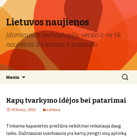
Lietuvos naujienos
Įdomiausios technologijų, verslo ir ne tik
naujienos iš Lietuvos ir pasaulio.
Eiti
Ieškoti:
Meniu
prie
turinio
Kapų tvarkymo idėjos bei patarimai
30 kovo, 2021
Lietuva
Tinkama kapavietės priežiūra nebūtinai reikalauja daug
laiko. Dažniausiai svarbiausia yra kartą įrengti visą aplinką