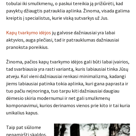
tobulai iki smulkmenų, o paskui tereikia ją prižiūrėti, kad
pavyktų džiaugtis patrauklia aplinka. Žinoma, visada galima
kreiptis į specialistus, kurie viską sutvarkys už Jus.
Kapų tvarkymo idėjos
jų galvose dažniausiai yra labai
aktyvios, auga plečiasi, tad ir patrauklumas dažniausiai
pranoksta poreikius.
Žinoma, pačios kapų tvarkymo idėjos gali būti labai įvairios,
tad svarbiausia yra rasti variantą, kuris labiausiai tinka Jūsų
atveju. Kol vieni dažniausiai renkasi minimalizmą, kadangi
jiems labiausiai patinka tokia aplinka, kuri gana paprasta ir
tuo pačiu neįnoringa, tuo tarpu kiti dažniausiai daugiau
dėmesio skiria modernumui ir net gali smulkmenų
komponavimui, kurios derinamos vienos prie kito ir tai kuria
unikalius kapus.
Taip pat siūlome
nepamiršti skaldos,