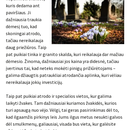
kuris dedama ant
paviršiaus. Ji
dažniausia traukia
dėmesį tuo, kad
skoningai atrodo,
tačiau nereikalauja
daug priežiūros. Taip
pat puikiai tinka ir granito skalda, kuri reikalauja dar mažiau
dėmesio. Žinoma, dažniausiai jos kaina yra didesnė, tačiau
įvertinus tai, kad neteks mokėti pinigų prižiūrėtojams –
galima džiaugtis patraukliai atrodančia aplinka, kuri vėliau
nereikalauja jokių investicijų.
Taip pat puikiai atrodo ir specialios vietos, kur galima
laikyti žvakes. Tam dažniausiai kuriamos žvakidės, kurios
turi apsaugą nuo vėjo. Vėlgi, tai geras pasirinkimas dėl to,
kad ilgaamžis pirkinys leis Jums ilgus metus nesukti galvos
dėl smulkmenų, galiausiai, visada bus vieta, kur galėsite