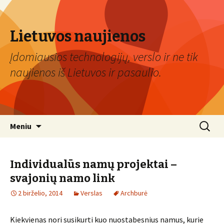
Lietuvos naujienos
Įdomiausios technologijų, verslo ir ne tik
naujienos iš Lietuvos ir pasaulio.
Eiti
Ieškoti:
Meniu
prie
turinio
Individualūs namų projektai –
svajonių namo link
2 birželio, 2014
Verslas
Archburė
Kiekvienas nori susikurti kuo nuostabesnius namus, kurie