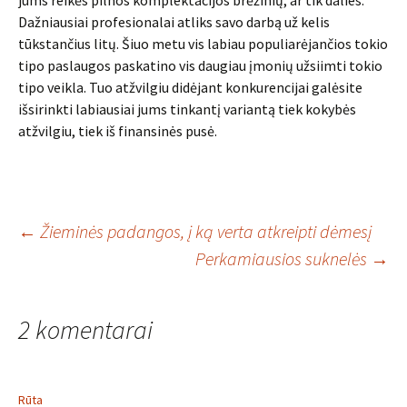
jums reikės pilnos komplektacijos brėžinių, ar tik dalies.
Dažniausiai profesionalai atliks savo darbą už kelis
tūkstančius litų. Šiuo metu vis labiau populiarėjančios tokio
tipo paslaugos paskatino vis daugiau įmonių užsiimti tokio
tipo veikla. Tuo atžvilgiu didėjant konkurencijai galėsite
išsirinkti labiausiai jums tinkantį variantą tiek kokybės
atžvilgiu, tiek iš finansinės pusė.
Įrašo
←
Žieminės padangos, į ką verta atkreipti dėmesį
Perkamiausios suknelės
→
navigacija
2 komentarai
Rūta