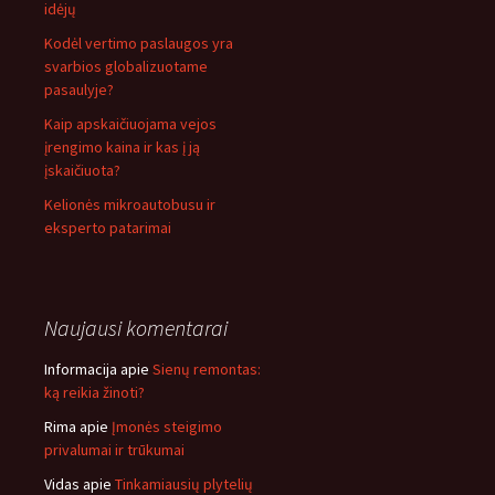
idėjų
Kodėl vertimo paslaugos yra
svarbios globalizuotame
pasaulyje?
Kaip apskaičiuojama vejos
įrengimo kaina ir kas į ją
įskaičiuota?
Kelionės mikroautobusu ir
eksperto patarimai
Naujausi komentarai
Informacija
apie
Sienų remontas:
ką reikia žinoti?
Rima
apie
Įmonės steigimo
privalumai ir trūkumai
Vidas
apie
Tinkamiausių plytelių