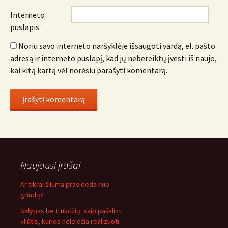
Interneto
puslapis
Noriu savo interneto naršyklėje išsaugoti vardą, el. pašto
adresą ir interneto puslapį, kad jų nebereiktų įvesti iš naujo,
kai kitą kartą vėl norėsiu parašyti komentarą.
Naujausi įrašai
Ar tikrai šiluma prasideda nuo
grindų?
Sklypas be trukdžių: kaip pašalinti
kliūtis, kurios neleidžia realizuoti