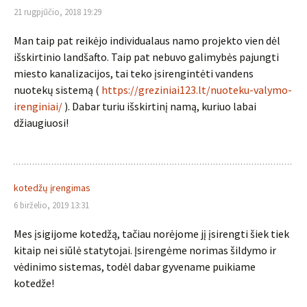
21 rugpjūčio, 2018 19:29
Man taip pat reikėjo individualaus namo projekto vien dėl
išskirtinio landšafto. Taip pat nebuvo galimybės pajungti
miesto kanalizacijos, tai teko įsirengintėti vandens
nuotekų sistemą (
https://greziniai123.lt/nuoteku-valymo-
irenginiai/
). Dabar turiu išskirtinį namą, kuriuo labai
džiaugiuosi!
kotedžų įrengimas
6 birželio, 2019 13:31
Mes įsigijome kotedžą, tačiau norėjome jį įsirengti šiek tiek
kitaip nei siūlė statytojai. Įsirengėme norimas šildymo ir
vėdinimo sistemas, todėl dabar gyvename puikiame
kotedže!