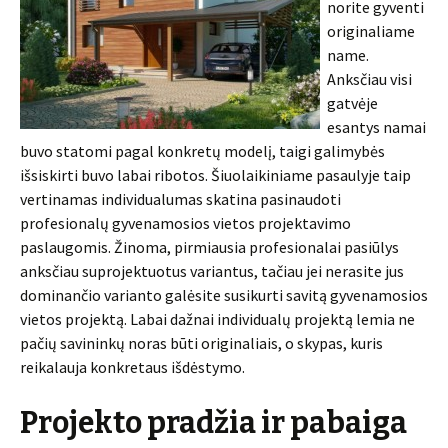
norite gyventi
originaliame
name.
Anksčiau visi
gatvėje
esantys namai
buvo statomi pagal konkretų modelį, taigi galimybės
išsiskirti buvo labai ribotos. Šiuolaikiniame pasaulyje taip
vertinamas individualumas skatina pasinaudoti
profesionalų gyvenamosios vietos projektavimo
paslaugomis. Žinoma, pirmiausia profesionalai pasiūlys
anksčiau suprojektuotus variantus, tačiau jei nerasite jus
dominančio varianto galėsite susikurti savitą gyvenamosios
vietos projektą. Labai dažnai individualų projektą lemia ne
pačių savininkų noras būti originaliais, o skypas, kuris
reikalauja konkretaus išdėstymo.
Projekto pradžia ir pabaiga