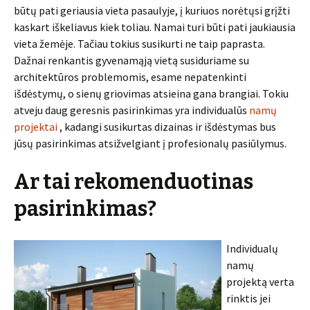
būtų pati geriausia vieta pasaulyje, į kuriuos norėtųsi grįžti
kaskart iškeliavus kiek toliau. Namai turi būti pati jaukiausia
vieta žemėje. Tačiau tokius susikurti ne taip paprasta.
Dažnai renkantis gyvenamąją vietą susiduriame su
architektūros problemomis, esame nepatenkinti
išdėstymų, o sienų griovimas atsieina gana brangiai. Tokiu
atveju daug geresnis pasirinkimas yra individualūs
namų
projektai
, kadangi susikurtas dizainas ir išdėstymas bus
jūsų pasirinkimas atsižvelgiant į profesionalų pasiūlymus.
Ar tai rekomenduotinas
pasirinkimas?
Individualų
namų
projektą verta
rinktis jei