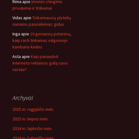
Rima
apie
Įmonės steigimo
privalumai ir trūkumai
Vidas
apie
Tinkamiausių plytelių
namams pasirinkimas: gidas
Inga
apie
10 geriausių patarimų,
kaip rasti tinkamas valgomojo
kambario kėdes
Asta
apie
Kaip panaudoti
interneto reklamos galią savo
verslui?
Archyvai
2025 m. rugpjūčio mėn.
2025 m. liepos mėn.
2024 m. lapkričio mėn.
2024 m. balandžio mėn.