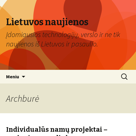
Lietuvos naujienos
Įdomiausios technologijų, verslo ir ne tik
naujienos iš Lietuvos ir pasaulio.
Eiti
Ieškoti:
Meniu
prie
turinio
Archburė
Individualūs namų projektai –