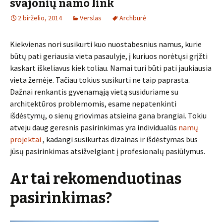
svajonių namo link
2 birželio, 2014
Verslas
Archburė
Kiekvienas nori susikurti kuo nuostabesnius namus, kurie
būtų pati geriausia vieta pasaulyje, į kuriuos norėtųsi grįžti
kaskart iškeliavus kiek toliau. Namai turi būti pati jaukiausia
vieta žemėje. Tačiau tokius susikurti ne taip paprasta.
Dažnai renkantis gyvenamąją vietą susiduriame su
architektūros problemomis, esame nepatenkinti
išdėstymų, o sienų griovimas atsieina gana brangiai. Tokiu
atveju daug geresnis pasirinkimas yra individualūs
namų
projektai
, kadangi susikurtas dizainas ir išdėstymas bus
jūsų pasirinkimas atsižvelgiant į profesionalų pasiūlymus.
Ar tai rekomenduotinas
pasirinkimas?