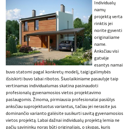
Individualų
namų
projektą verta
rinktis jei
norite gyventi
originaliame
name.
Anksčiau visi
gatvėje
esantys namai
buvo statomi pagal konkretų modelį, taigi galimybės
išsiskirti buvo labai ribotos. Šiuolaikiniame pasaulyje taip
vertinamas individualumas skatina pasinaudoti
profesionalų gyvenamosios vietos projektavimo
paslaugomis. Žinoma, pirmiausia profesionalai pasiūlys
anksčiau suprojektuotus variantus, tačiau jei nerasite jus
dominančio varianto galėsite susikurti savitą gyvenamosios
vietos projektą. Labai dažnai individualų projektą lemia ne
pačių savininkų noras būti originaliais, o skypas, kuris