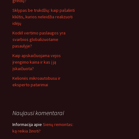
grindų?
Sklypas be trukdžių: kaip pašalinti
kliūtis, kurios neleidžia realizuoti
idėjų
Kodėl vertimo paslaugos yra
svarbios globalizuotame
pasaulyje?
Kaip apskaičiuojama vejos
įrengimo kaina ir kas į ją
įskaičiuota?
Kelionės mikroautobusu ir
eksperto patarimai
Naujausi komentarai
Informacija
apie
Sienų remontas:
ką reikia žinoti?