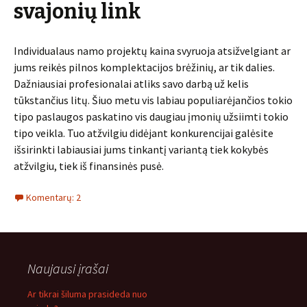
svajonių link
Individualaus namo projektų kaina svyruoja atsižvelgiant ar
jums reikės pilnos komplektacijos brėžinių, ar tik dalies.
Dažniausiai profesionalai atliks savo darbą už kelis
tūkstančius litų. Šiuo metu vis labiau populiarėjančios tokio
tipo paslaugos paskatino vis daugiau įmonių užsiimti tokio
tipo veikla. Tuo atžvilgiu didėjant konkurencijai galėsite
išsirinkti labiausiai jums tinkantį variantą tiek kokybės
atžvilgiu, tiek iš finansinės pusė.
Komentarų: 2
Naujausi įrašai
Ar tikrai šiluma prasideda nuo