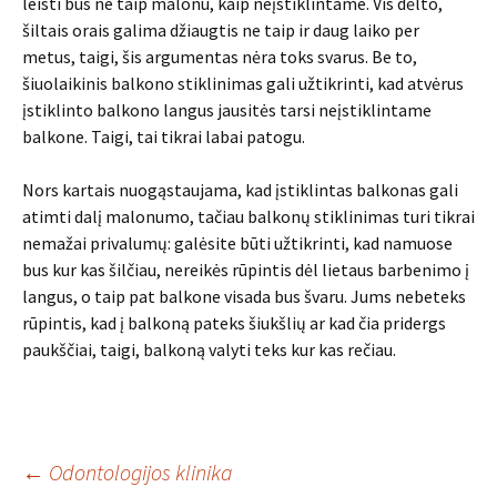
leisti bus ne taip malonu, kaip neįstiklintame. Vis dėlto,
šiltais orais galima džiaugtis ne taip ir daug laiko per
metus, taigi, šis argumentas nėra toks svarus. Be to,
šiuolaikinis balkono stiklinimas gali užtikrinti, kad atvėrus
įstiklinto balkono langus jausitės tarsi neįstiklintame
balkone. Taigi, tai tikrai labai patogu.
Nors kartais nuogąstaujama, kad įstiklintas balkonas gali
atimti dalį malonumo, tačiau balkonų stiklinimas turi tikrai
nemažai privalumų: galėsite būti užtikrinti, kad namuose
bus kur kas šilčiau, nereikės rūpintis dėl lietaus barbenimo į
langus, o taip pat balkone visada bus švaru. Jums nebeteks
rūpintis, kad į balkoną pateks šiukšlių ar kad čia pridergs
paukščiai, taigi, balkoną valyti teks kur kas rečiau.
Įrašo
←
Odontologijos klinika