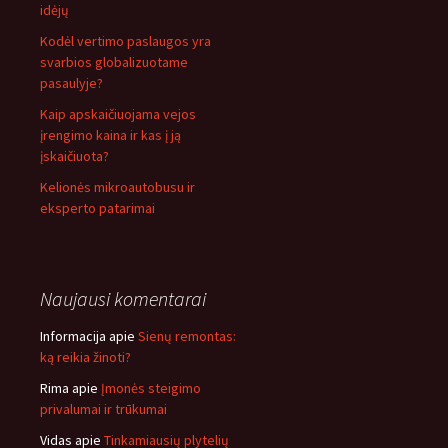
idėjų
Kodėl vertimo paslaugos yra
svarbios globalizuotame
pasaulyje?
Kaip apskaičiuojama vejos
įrengimo kaina ir kas į ją
įskaičiuota?
Kelionės mikroautobusu ir
eksperto patarimai
Naujausi komentarai
Informacija
apie
Sienų remontas:
ką reikia žinoti?
Rima
apie
Įmonės steigimo
privalumai ir trūkumai
Vidas
apie
Tinkamiausių plytelių