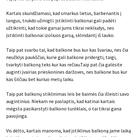
Kartais skundžiamasi, kad smarkus lietus, barbenantis į
langus, trukdo užmigti. Įstiklinti balkonai gali padėti
užtikrinti, kad tokie garsai jums tikrai nekliudys, nes
įstiklinti balkonai izoliuos garsą, sklindantį iš lauko.
Taip pat svarbu tai, kad balkone bus kur kas švariau, nes čia
neužklys paukščiai, kurie gali balkone pridergti, taigi,
tvarkyti balkoną teks kur kas rečiau.Taip pat čia galėsite
auginti įvairias prieskonines daržoves, nes balkone bus kur
kas šilčiau bet kuriuo metų laiku.
Taip pat balkonų stiklinimas leis be baimės čia išleisti savo
augintinius. Niekam ne paslaptis, kad katinai kartais
mėgsta pasikarstyti balkono turėklais, o tai tikrai gana
pavojinga.
Vis dėlto, kartais manoma, kad įstiklinus balkoną jame laiką