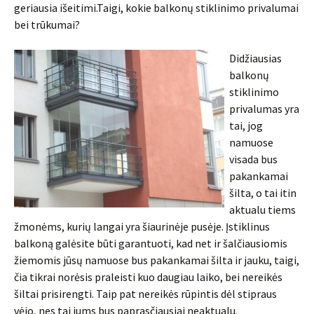
geriausia išeitimi.Taigi, kokie balkonų stiklinimo privalumai
bei trūkumai?
Didžiausias
balkonų
stiklinimo
privalumas yra
tai, jog
namuose
visada bus
pakankamai
šilta, o tai itin
aktualu tiems
žmonėms, kurių langai yra šiaurinėje pusėje. Įstiklinus
balkoną galėsite būti garantuoti, kad net ir šalčiausiomis
žiemomis jūsų namuose bus pakankamai šilta ir jauku, taigi,
čia tikrai norėsis praleisti kuo daugiau laiko, bei nereikės
šiltai prisirengti. Taip pat nereikės rūpintis dėl stipraus
vėjo, nes tai jums bus paprasčiausiai neaktualu.