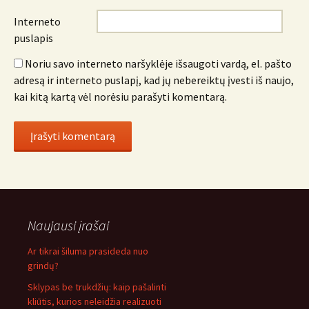
Interneto
puslapis
Noriu savo interneto naršyklėje išsaugoti vardą, el. pašto
adresą ir interneto puslapį, kad jų nebereiktų įvesti iš naujo,
kai kitą kartą vėl norėsiu parašyti komentarą.
Naujausi įrašai
Ar tikrai šiluma prasideda nuo
grindų?
Sklypas be trukdžių: kaip pašalinti
kliūtis, kurios neleidžia realizuoti