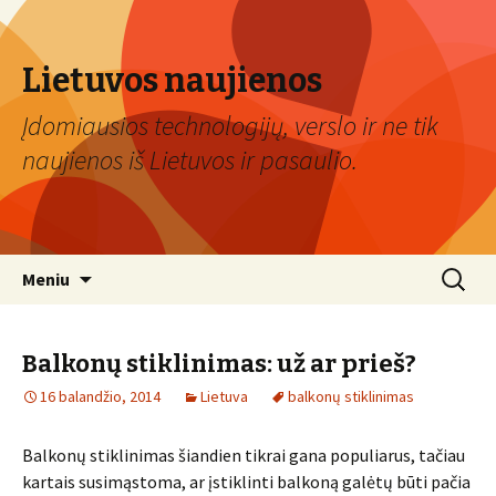
Lietuvos naujienos
Įdomiausios technologijų, verslo ir ne tik
naujienos iš Lietuvos ir pasaulio.
Eiti
Ieškoti:
Meniu
prie
turinio
Balkonų stiklinimas: už ar prieš?
16 balandžio, 2014
Lietuva
balkonų stiklinimas
Balkonų stiklinimas šiandien tikrai gana populiarus, tačiau
kartais susimąstoma, ar įstiklinti balkoną galėtų būti pačia