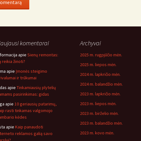
aujausi komentarai
Archyvai
nformacija
apie
Sienų remontas:
2025 m. rugpjūčio mėn.
 reikia žinoti?
2025 m. liepos mėn.
ima
apie
Įmonės steigimo
2024 m. lapkričio mėn.
rivalumai ir trūkumai
2024 m. balandžio mėn.
idas
apie
Tinkamiausių plytelių
2023 m. lapkričio mėn.
amams pasirinkimas: gidas
2023 m. liepos mėn.
nga
apie
10 geriausių patarimų,
aip rasti tinkamas valgomojo
2023 m. birželio mėn.
ambario kėdes
2023 m. balandžio mėn.
sta
apie
Kaip panaudoti
2023 m. kovo mėn.
nterneto reklamos galią savo
erslui?