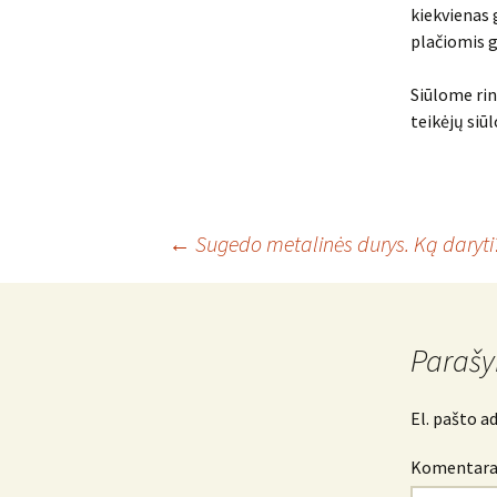
kiekvienas g
plačiomis 
Siūlome rin
teikėjų siū
Įrašo
←
Sugedo metalinės durys. Ką daryti
navigacija
Parašy
El. pašto a
Komentar