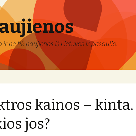
naujienos
ir ne tik naujienos iš Lietuvos ir pasaulio.
ktros kainos – kinta.
ios jos?