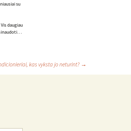
niausiai su
 Vis daugiau
asinaudoti…
ndicionieriai, kas vyksta jo neturint?
→