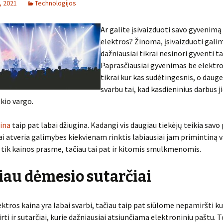
o, 2021
Technologijos
Ar galite įsivaizduoti savo gyvenimą
elektros? Žinoma, įsivaizduoti galim
dažniausiai tikrai nesinori gyventi ta
Paprasčiausiai gyvenimas be elektr
tikrai kur kas sudėtingesnis, o daug
svarbu tai, kad kasdieninius darbus ji
okio vargo.
ina
taip pat labai džiugina. Kadangi vis daugiau tiekėjų teikia savo
iai atveria galimybes kiekvienam rinktis labiausiai jam primintiną v
tik kainos prasme, tačiau tai pat ir kitomis smulkmenomis.
au dėmesio sutarčiai
ktros kaina yra labai svarbi, tačiau taip pat siūlome nepamiršti k
rti ir sutarčiai, kurie dažniausiai atsiunčiama elektroniniu paštu. T