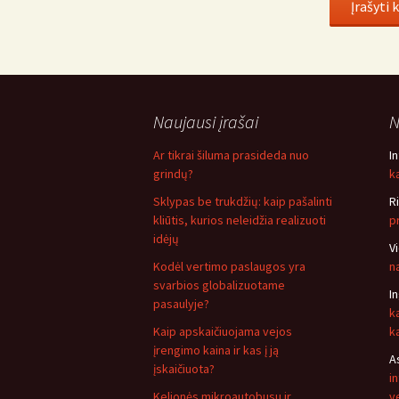
Naujausi įrašai
N
Ar tikrai šiluma prasideda nuo
I
grindų?
ką
Sklypas be trukdžių: kaip pašalinti
R
kliūtis, kurios neleidžia realizuoti
p
idėjų
V
Kodėl vertimo paslaugos yra
n
svarbios globalizuotame
I
pasaulyje?
k
Kaip apskaičiuojama vejos
k
įrengimo kaina ir kas į ją
A
įskaičiuota?
i
Kelionės mikroautobusu ir
v