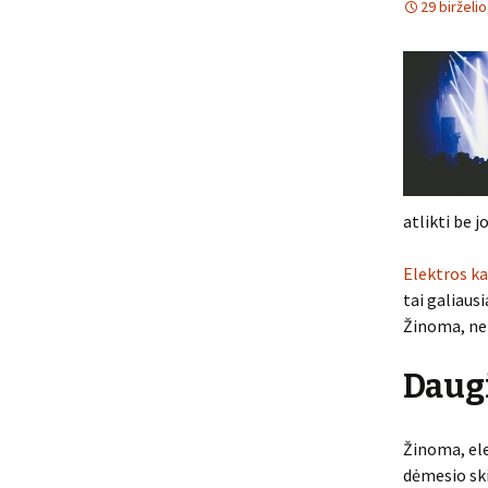
29 birželi
atlikti be j
Elektros ka
tai galiaus
Žinoma, ne 
Daugi
Žinoma, ele
dėmesio ski