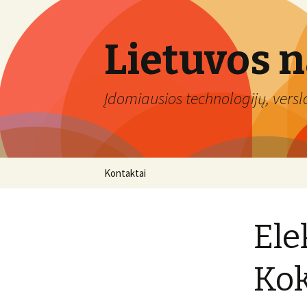
Lietuvos 
Įdomiausios technologijų, verslo 
Eiti
Kontaktai
prie
turinio
Ele
Kok