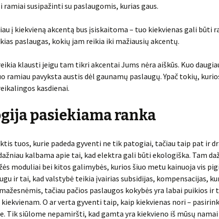
 ramiai susipažinti su paslaugomis, kurias gaus.
iau į kiekvieną akcentą bus įsiskaitoma – tuo kiekvienas gali būti 
kias paslaugas, kokių jam reikia iki mažiausių akcentų.
 reikia klausti jeigu tam tikri akcentai Jums nėra aiškūs. Kuo daugia
o ramiau pavyksta austis dėl gaunamų paslaugų. Ypač tokių, kurio
reikalingos kasdienai.
gija pasiekiama ranka
ktis tuos, kurie padeda gyventi ne tik patogiai, tačiau taip pat ir d
dažniau kalbama apie tai, kad elektra gali būti ekologiška. Tam da
ės moduliai bei kitos galimybės, kurios šiuo metu kainuoja vis pig
ugu ir tai, kad valstybė teikia įvairias subsidijas, kompensacijas, ku
mažesnėmis, tačiau pačios paslaugos kokybės yra labai puikios ir 
kiekvienam. O ar verta gyventi taip, kaip kiekvienas nori – pasirin
e. Tik siūlome nepamiršti, kad gamta yra kiekvieno iš mūsų namai 