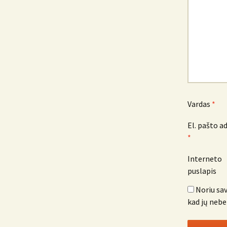
Vardas
*
El. pašto a
*
Interneto
puslapis
Noriu sav
kad jų nebe