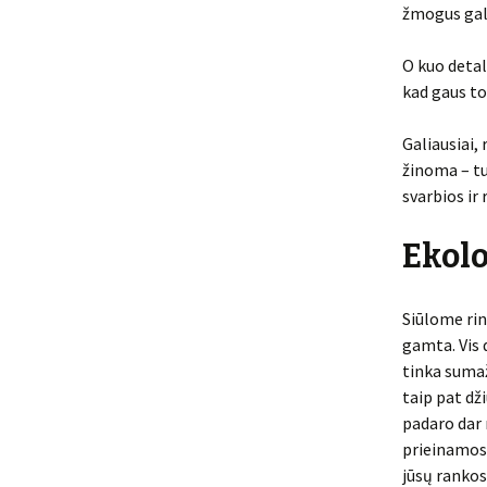
žmogus gali
O kuo detal
kad gaus to
Galiausiai,
žinoma – tu
svarbios ir 
Ekolo
Siūlome rin
gamta. Vis 
tinka sumaž
taip pat dži
padaro dar 
prieinamos 
jūsų rankos