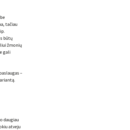
 be
a, tačiau
ip.
os būtų
eliui žmonių
e gali
 paslaugas –
ariantą.
uo daugiau
okiu atveju