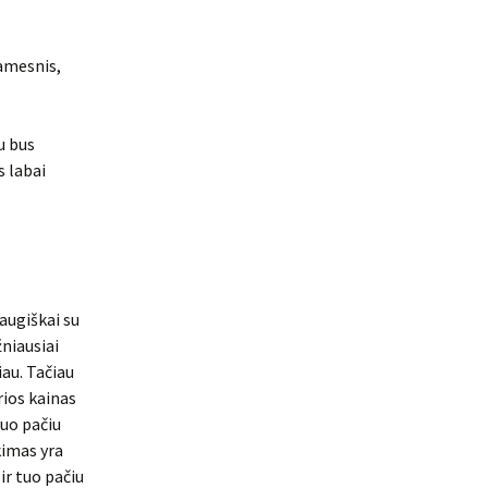
ramesnis,
u bus
s labai
raugiškai su
žniausiai
iau. Tačiau
rios kainas
tuo pačiu
kimas yra
ir tuo pačiu