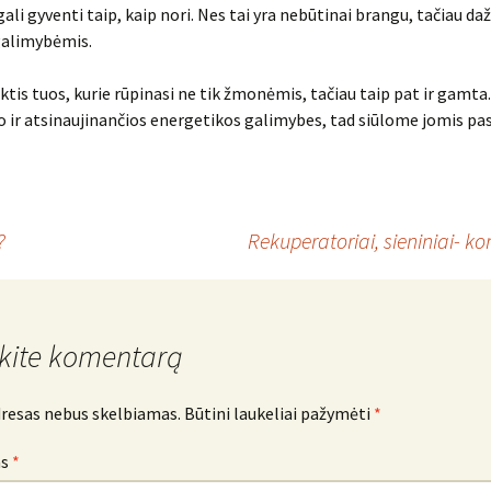
ali gyventi taip, kaip nori. Nes tai yra nebūtinai brangu, tačiau daž
galimybėmis.
ktis tuos, kurie rūpinasi ne tik žmonėmis, tačiau taip pat ir gamta.
lo ir atsinaujinančios energetikos galimybes, tad siūlome jomis p
?
Rekuperatoriai, sieniniai- ko
kite komentarą
dresas nebus skelbiamas.
Būtini laukeliai pažymėti
*
as
*