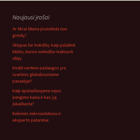
Naujausi įrašai
Ar tikrai šiluma prasideda nuo
grindų?
Sklypas be trukdžių: kaip pašalinti
kliūtis, kurios neleidžia realizuoti
idėjų
Kodėl vertimo paslaugos yra
svarbios globalizuotame
pasaulyje?
Kaip apskaičiuojama vejos
įrengimo kaina ir kas į ją
įskaičiuota?
Kelionės mikroautobusu ir
eksperto patarimai