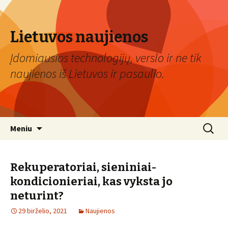
Lietuvos naujienos
Įdomiausios technologijų, verslo ir ne tik
naujienos iš Lietuvos ir pasaulio.
Eiti
Ieškoti:
Meniu
prie
turinio
Rekuperatoriai, sieniniai-
kondicionieriai, kas vyksta jo
neturint?
29 birželio, 2021
Naujienos