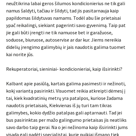
neužtikrina labai geros šilumos kondicionierius ne tik gali
namus šaldyti, tačiau ir šildyti, tad jis pasitarnauja kaip
papildomas šildytuvas namams. Todėl abu šie prietaisai
ypač reikalingi, siekiant pagerinti savo gyvenimą. Taip pat
jie gali būti įrengti ne tik namuose bet ir garažuose,
soduose, biuruose, autoservise ar dar kur. Jiems nereikia
didelių įrengimo galimybių ir jais naudotis galima tuomet
kai norite jūs.
Rekuperatoriai, sieniniai- kondicionieriai, kaip išsirinkti?
Kalbant apie pasiūlą, kartais galima pasimesti ir nežinoti,
kokį variantą pasirinkti. Visuomet reikia atkreipti dėmesį į
tai, kiek kvadratinių metrų yra patalpos, kuriose žadama
naudotis prietaisais, Kiekvienas iš jų turi tam tikras
galimybes, kokio dydžio patalpas gali aptarnauti. Tad jei
bus pasirinktas per mažo galingumo prietaisas jis neatliks
savo darbo taip gerai. Na o jei nežinoma kaip išsirinkti jums
visada gali padėti specialistai, kurie puikiai išmano tiek