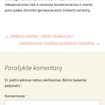
rekuperatorius tiek ir sieninius kondicionierius ir mielai
jums padės išsirinkti geriausiai jums tinkantį variantą.
Įrašo
←
Elektros kainos – kinta. Kokios jos?
Svarbiausios mašinos priežiūros taisyklės
→
navigacija
Parašykite komentarą
El. pašto adresas nebus skelbiamas.
Būtini laukeliai
pažymėti
*
Komentaras
*