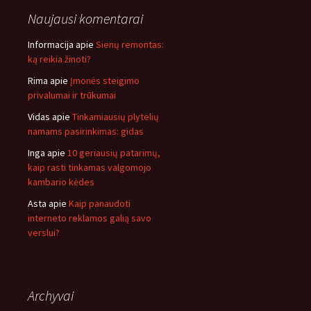
Naujausi komentarai
Informacija
apie
Sienų remontas:
ką reikia žinoti?
Rima
apie
Įmonės steigimo
privalumai ir trūkumai
Vidas
apie
Tinkamiausių plytelių
namams pasirinkimas: gidas
Inga
apie
10 geriausių patarimų,
kaip rasti tinkamas valgomojo
kambario kėdes
Asta
apie
Kaip panaudoti
interneto reklamos galią savo
verslui?
Archyvai