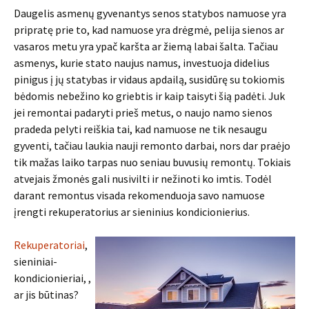
Daugelis asmenų gyvenantys senos statybos namuose yra
pripratę prie to, kad namuose yra drėgmė, pelija sienos ar
vasaros metu yra ypač karšta ar žiemą labai šalta. Tačiau
asmenys, kurie stato naujus namus, investuoja didelius
pinigus į jų statybas ir vidaus apdailą, susidūrę su tokiomis
bėdomis nebežino ko griebtis ir kaip taisyti šią padėti. Juk
jei remontai padaryti prieš metus, o naujo namo sienos
pradeda pelyti reiškia tai, kad namuose ne tik nesaugu
gyventi, tačiau laukia nauji remonto darbai, nors dar praėjo
tik mažas laiko tarpas nuo seniau buvusių remontų. Tokiais
atvejais žmonės gali nusivilti ir nežinoti ko imtis. Todėl
darant remontus visada rekomenduoja savo namuose
įrengti rekuperatorius ar sieninius kondicionierius.
Rekuperatoriai
,
sieniniai-
kondicionieriai, ,
ar jis būtinas?