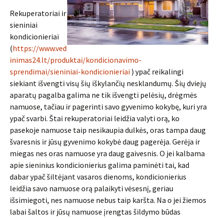
Rekuperatoriai ir
sieniniai
kondicionieriai
(
https://www.ved
inimas24.lt/produktai/kondicionavimo-
sprendimai/sieniniai-kondicionieriai
) ypač reikalingi
siekiant išvengti visų šių iškylančių nesklandumų. Šių dviejų
aparatų pagalba galima ne tik išvengti pelėsių, drėgmės
namuose, tačiau ir pagerinti savo gyvenimo kokybę, kuri yra
ypač svarbi. Štai rekuperatoriai leidžia valyti orą, ko
pasekoje namuose taip nesikaupia dulkės, oras tampa daug
švaresnis ir jūsų gyvenimo kokybė daug pagerėja. Gerėja ir
miegas nes oras namuose yra daug gaivesnis. O jei kalbama
apie sieninius kondicionierius galima paminėti tai, kad
dabar ypač šiltėjant vasaros dienoms, kondicionierius
leidžia savo namuose orą palaikyti vėsesnį, geriau
išsimiegoti, nes namuose nebus taip karšta. Na o jei žiemos
labai šaltos ir jūsų namuose įrengtas šildymo būdas