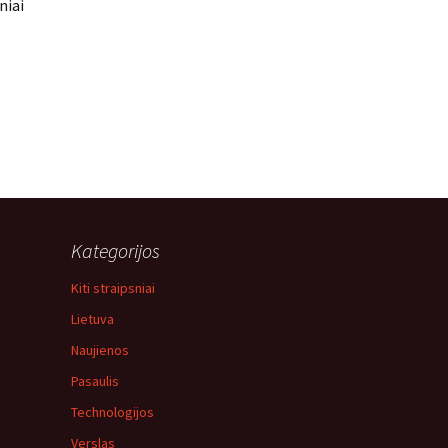
niai
Kategorijos
Kiti straipsniai
Lietuva
Naujienos
Pasaulis
Technologijos
Verslas