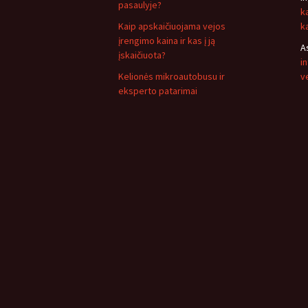
pasaulyje?
k
Kaip apskaičiuojama vejos
k
įrengimo kaina ir kas į ją
A
įskaičiuota?
i
Kelionės mikroautobusu ir
v
eksperto patarimai