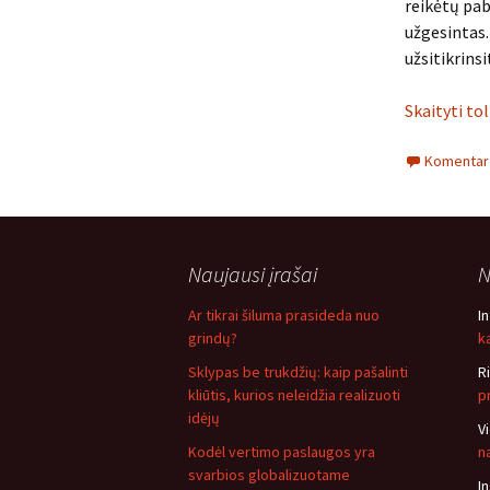
reikėtų paba
užgesintas.
užsitikrins
Skaityti to
Komentarų
Naujausi įrašai
N
Ar tikrai šiluma prasideda nuo
I
grindų?
ką
Sklypas be trukdžių: kaip pašalinti
R
kliūtis, kurios neleidžia realizuoti
p
idėjų
V
Kodėl vertimo paslaugos yra
n
svarbios globalizuotame
I