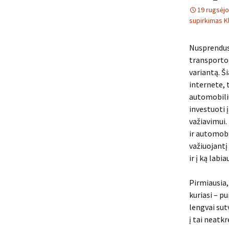
19 rugsėjo
supirkimas K
Nusprendus 
transporto
variantą. Š
internete, 
automobiliu
investuoti 
važiavimui.
ir automobi
važiuojantį 
ir į ką labi
Pirmiausia,
kuriasi – pu
lengvai sut
į tai neatk