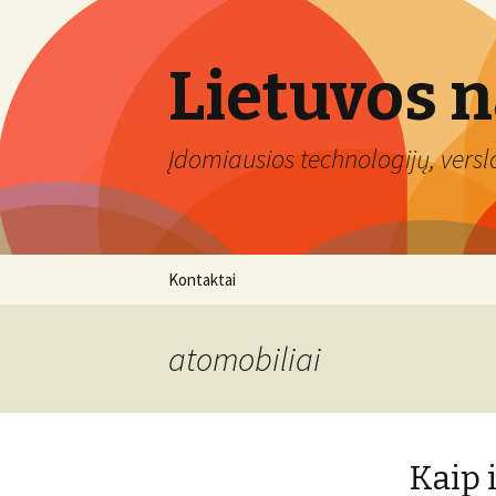
Lietuvos 
Įdomiausios technologijų, verslo 
Eiti
Kontaktai
prie
turinio
atomobiliai
Kaip 