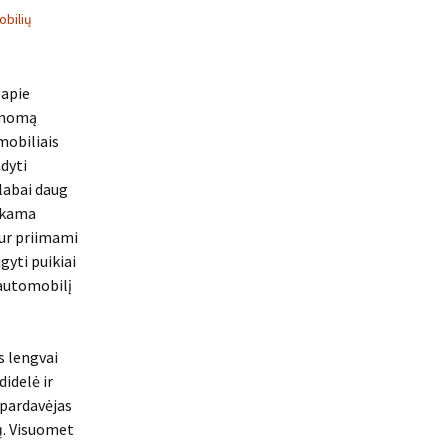
bilių
 apie
manomą
mobiliais
dyti
 labai daug
inkama
kur priimami
gyti puikiai
s automobilį
s lengvai
didelė ir
 pardavėjas
ų. Visuomet