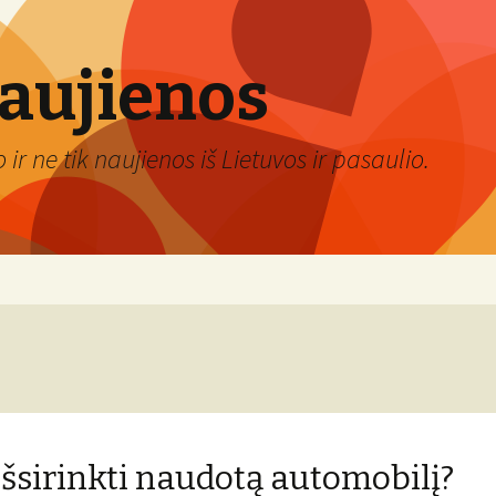
naujienos
ir ne tik naujienos iš Lietuvos ir pasaulio.
išsirinkti naudotą automobilį?