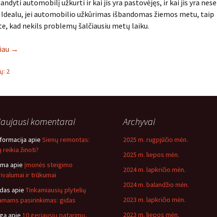
ndyti automobilį užkurti ir kai jis yra pastovėjęs, ir kai jis yra nese
 Idealu, jei automobilio užkūrimas išbandomas žiemos metu, taip
ite, kad nekils problemų šalčiausiu metų laiku.
liau
→
: 2
aujausi komentarai
Archyvai
nformacija
apie
Sienų remontas:
2025 m. rugpjūčio mėn.
 reikia žinoti?
2025 m. liepos mėn.
ima
apie
Įmonės steigimo
2024 m. lapkričio mėn.
rivalumai ir trūkumai
2024 m. balandžio mėn.
idas
apie
Tinkamiausių plytelių
2023 m. lapkričio mėn.
amams pasirinkimas: gidas
2023 m. liepos mėn.
nga
apie
10 geriausių patarimų,