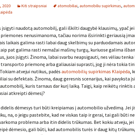
, 2020
Kiti straipsniai
atomobiliai
,
automobiliu supirkimas
,
automo
laipėda
įsigyti naudotą automobilį, gali iškilti daugybė klausimų, ypač jei
 priemones nenusimanoma, tačiau norima išsirinkti geriausią į
iais laikais galima rasti labai daug skelbimų su parduodamais auto
taip pat galima rasti nemažai mašinų turgų, kuriuose galima išban
s, juos įsigyti. Žinoma, labai svarbu neapsigauti, nes vėliau tenka
į transporto priemonę arba galiausiai suprasti, jog ji nėra tokia t
 Tokiam atvejui nutikus, padės
automobilių supirkimas Klaipėda
, 
liai su defektais. Žinoma, daug geresnis scenarijus, kai pavyksta įsi
automobilį, kuris tarnaus dar kurį laiką. Taigi, kaip reikėtų rinkti
ausiai atkreipti dėmesį?
 didelis dėmesys turi būti kreipiamas į automobilio užvedimą. Jei ji
iku, na, o jeigu pastebite, kad ne viskas taip ir gerai, tai gali būti ne
varkoma problema arba itin didelis trūkumas. Bet kokiu atveju, jei
reipė dėmesio, gali būti, kad automobilis turės ir daug kitų trūkum