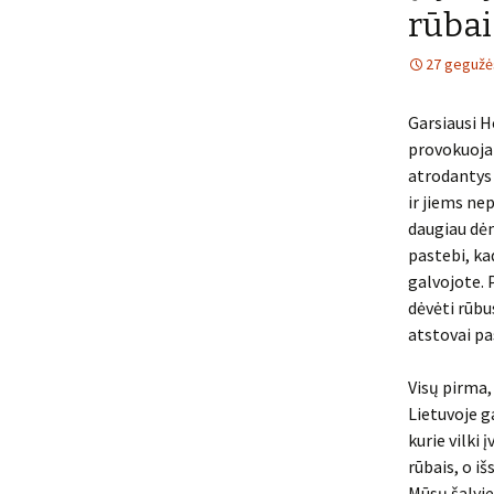
rūbai
27 gegužė
Garsiausi H
provokuoja
atrodantys 
ir jiems ne
daugiau dėme
pastebi, ka
galvojote. 
dėvėti rūbu
atstovai pa
Visų pirma,
Lietuvoje 
kurie vilki 
rūbais, o iš
Mūsų šalyje