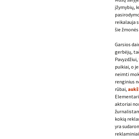
įžymybių, k
pasirodymo 
reikalauja 
šie žmonės
Garsios dai
gerbėjų, ta
Pavyzdžiui,
puikiai, o 
neimti moke
renginius n
rūbai,
aukš
Elementaria
aktoriai no
žurnalistam
kokią rekla
yra sudarom
reklaminiai