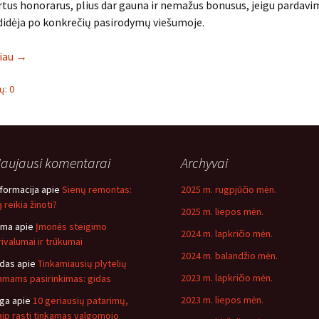
tus honorarus, plius dar gauna ir nemažus bonusus, jeigu pardavi
didėja po konkrečių pasirodymų viešumoje.
liau
→
: 0
aujausi komentarai
Archyvai
nformacija
apie
Sienų remontas:
2025 m. rugpjūčio mėn.
 reikia žinoti?
2025 m. liepos mėn.
ima
apie
Įmonės steigimo
2024 m. lapkričio mėn.
rivalumai ir trūkumai
2024 m. balandžio mėn.
idas
apie
Tinkamiausių plytelių
2023 m. lapkričio mėn.
amams pasirinkimas: gidas
2023 m. liepos mėn.
nga
apie
10 geriausių patarimų,
aip rasti tinkamas valgomojo