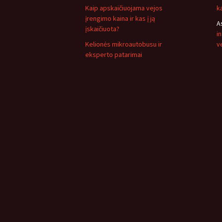
Kaip apskaičiuojama vejos
k
įrengimo kaina ir kas į ją
A
įskaičiuota?
i
Kelionės mikroautobusu ir
v
eksperto patarimai