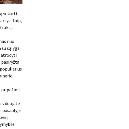
ą sukurti
artys. Taip,
traktą.
anas nuo
 su sąlyga.
 atrodyti
i pasiryžta
populiarius
ainerio
 pripažinti
vaizduojate
i pasaulyje
ovių
įžymybės