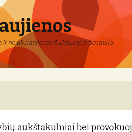
naujienos
ir ne tik naujienos iš Lietuvos ir pasaulio.
bių aukštakulniai bei provokuo