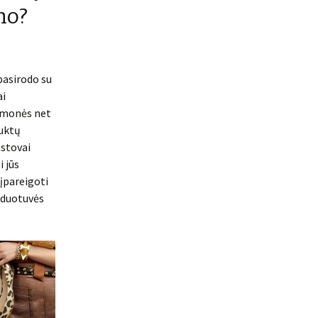
no?
pasirodo su
ai
 žmonės net
auktų
stovai
i jūs
 įpareigoti
arduotuvės