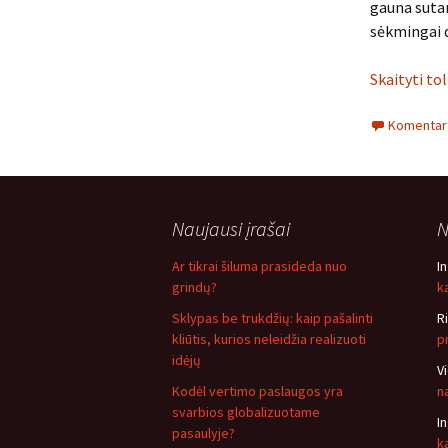
gauna sutar
sėkmingai 
Skaityti to
Komentarų
Naujausi įrašai
N
Ar tikrai šiluma prasideda nuo
I
grindų?
ką
Sklypas be trukdžių: kaip pašalinti
R
kliūtis, kurios neleidžia realizuoti
p
idėjų
V
Kodėl vertimo paslaugos yra
n
svarbios globalizuotame
I
pasaulyje?
k