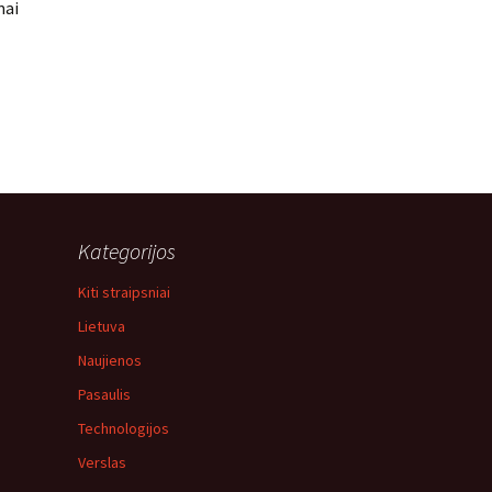
mai
Kategorijos
Kiti straipsniai
Lietuva
Naujienos
Pasaulis
Technologijos
Verslas