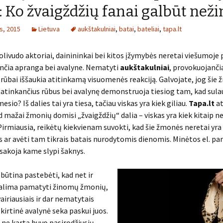
: Ko žvaigždžių fanai galbūt neži
s, 2015
Lietuva
aukštakulniai
,
batai
,
bateliai
,
tapa.lt
olivudo aktoriai, dainininkai bei kitos įžymybės neretai viešumoje 
nčia apranga bei avalyne. Nematyti
aukštakulniai
, provokuojanči
rūbai iššaukia atitinkamą visuomenės reakciją. Galvojate, jog šie
patinkančius rūbus bei avalynę demonstruoja tiesiog tam, kad sul
sio? Iš dalies tai yra tiesa, tačiau viskas yra kiek giliau.
Tapa.lt
at
d mažai žmonių domisi „žvaigždžių“ dalia – viskas yra kiek kitaip ne
Pirmiausia, reikėtų kiekvienam suvokti, kad šie žmonės neretai yra
s ar avėti tam tikrais batais nurodytomis dienomis. Minėtos el. p
sakoja kame slypi šaknys.
 būtina pastebėti, kad net ir
galima pamatyti žinomų žmonių,
įvairiausiais ir dar nematytais
skirtinė avalynė seka paskui juos.
 ne kartą buvo pasirodžiusių