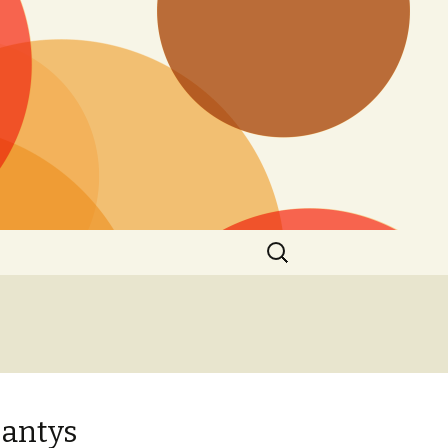
Ieškoti:
jantys