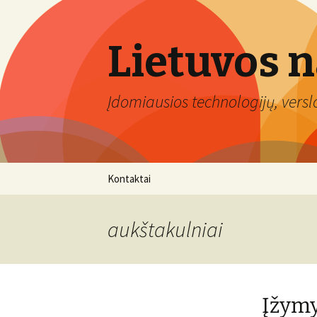
Lietuvos 
Įdomiausios technologijų, verslo 
Eiti
Kontaktai
prie
turinio
aukštakulniai
Įžymy