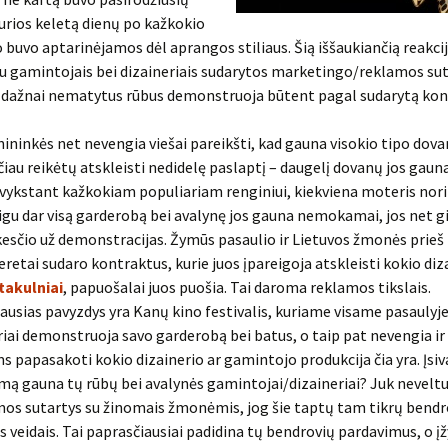
urios keletą dienų po kažkokio
buvo aptarinėjamos dėl aprangos stiliaus. Šią iššaukiančią reakcij
su gamintojais bei dizaineriais sudarytos marketingo/reklamos sut
 dažnai nematytus rūbus demonstruoja būtent pagal sudarytą kon
nininkės net nevengia viešai pareikšti, kad gauna visokio tipo dov
čiau reikėtų atskleisti nedidelę paslaptį – daugelį dovanų jos gauna
 vykstant kažkokiam populiariam renginiui, kiekviena moteris nori
jeigu dar visą garderobą bei avalynę jos gauna nemokamai, jos net g
sčio už demonstracijas. Žymūs pasaulio ir Lietuvos žmonės prieš 
eretai sudaro kontraktus, kurie juos įpareigoja atskleisti kokio diz
takulniai
, papuošalai juos puošia. Tai daroma reklamos tikslais.
usias pavyzdys yra Kanų kino festivalis, kuriame visame pasaulyje
riai demonstruoja savo garderobą bei batus, o taip pat nevengia ir
s papasakoti kokio dizainerio ar gamintojo produkcija čia yra. Įsi
mą gauna tų rūbų bei avalynės gamintojai/dizaineriai? Juk neveltu
os sutartys su žinomais žmonėmis, jog šie taptų tam tikrų bendr
s veidais. Tai paprasčiausiai padidina tų bendrovių pardavimus, o 