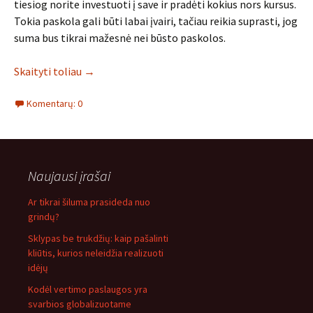
tiesiog norite investuoti į save ir pradėti kokius nors kursus.
Tokia paskola gali būti labai įvairi, tačiau reikia suprasti, jog
suma bus tikrai mažesnė nei būsto paskolos.
Skaityti toliau
→
Komentarų: 0
Naujausi įrašai
Ar tikrai šiluma prasideda nuo
grindų?
Sklypas be trukdžių: kaip pašalinti
kliūtis, kurios neleidžia realizuoti
idėjų
Kodėl vertimo paslaugos yra
svarbios globalizuotame