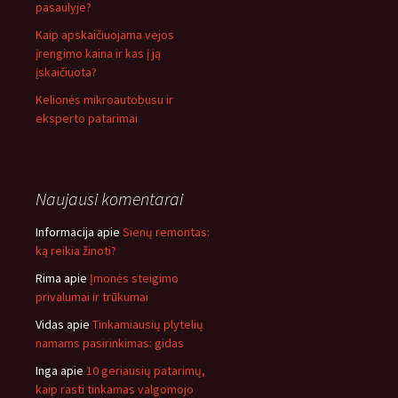
pasaulyje?
Kaip apskaičiuojama vejos
įrengimo kaina ir kas į ją
įskaičiuota?
Kelionės mikroautobusu ir
eksperto patarimai
Naujausi komentarai
Informacija
apie
Sienų remontas:
ką reikia žinoti?
Rima
apie
Įmonės steigimo
privalumai ir trūkumai
Vidas
apie
Tinkamiausių plytelių
namams pasirinkimas: gidas
Inga
apie
10 geriausių patarimų,
kaip rasti tinkamas valgomojo