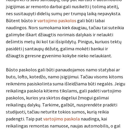
įsigijimas ar remonto darbai gali nusikelti į tolimą ateitį,
nes susitaupyti didelių sumų per trumpą laiką nepavyksta.
Būtent būsto ir
vartojimo paskolos
gali būti labai
naudingos. Nors sumokama kiek daugiau, tačiau tai suteikia
galimybe iškart džiaugtis norimais dalykais ir nelaukti
dešimtis metų iki kol tai išsipildytų. Pinigus, kuriuos tektų
pasidėti į santaupų dėžutę, galima mokėti bankui ir
džiaugtis geresne gyvenimo kokybe nieko nelaukiant.
Būsto paskolos gali būti panaudojamos namo statybai ar
buto, lofto, kotedžo, namo įsigijimui. Tačiau visoms kitoms
reikmėms pasiskolinta suma išleidžiama būti negalės. Jeigu
reikalinga paskola kitiems tikslams, gali padėti vartojimo
paskolos, kurios yra skirtos dageliui žmogui galimai
reikalingų dalykų. Tarkime, galbūt, nusprendėte pradėti
studijuoti, tačiau neturite tokios sumos, kurią reikia
padengti. Taip pat
vartojimo paskola
naudinga, kai
reikalingas remontas namuose, naujas automobilis, o gal