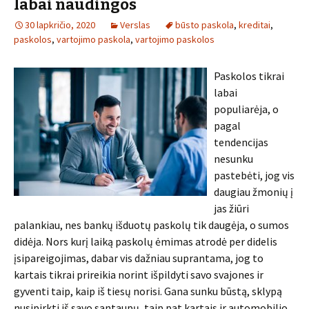
labai naudingos
30 lapkričio, 2020
Verslas
būsto paskola
,
kreditai
,
paskolos
,
vartojimo paskola
,
vartojimo paskolos
Paskolos tikrai
labai
populiarėja, o
pagal
tendencijas
nesunku
pastebėti, jog vis
daugiau žmonių į
jas žiūri
palankiau, nes bankų išduotų paskolų tik daugėja, o sumos
didėja. Nors kurį laiką paskolų ėmimas atrodė per didelis
įsipareigojimas, dabar vis dažniau suprantama, jog to
kartais tikrai prireikia norint išpildyti savo svajones ir
gyventi taip, kaip iš tiesų norisi. Gana sunku būstą, sklypą
nusipirkti iš savo santaupų, taip pat kartais ir automobilio