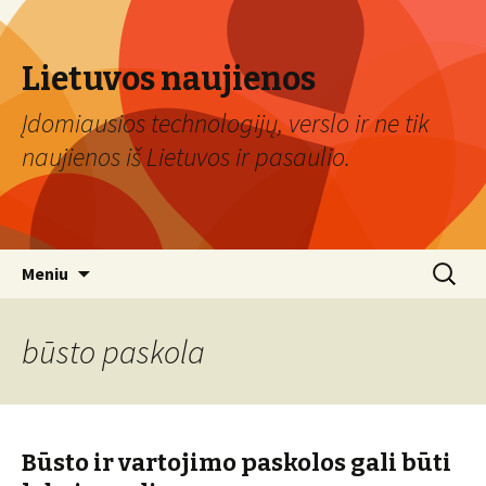
Lietuvos naujienos
Įdomiausios technologijų, verslo ir ne tik
naujienos iš Lietuvos ir pasaulio.
Eiti
Ieškoti:
Meniu
prie
turinio
būsto paskola
Būsto ir vartojimo paskolos gali būti