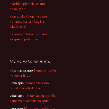
svarbios globalizuotame
pasaulyje?
Kaip apskaičiuojama vejos
įrengimo kaina ir kas į ją
įskaičiuota?
Kelionės mikroautobusu ir
eksperto patarimai
Naujausi komentarai
Informacija
apie
Sienų remontas:
ką reikia žinoti?
Rima
apie
Įmonės steigimo
privalumai ir trūkumai
Vidas
apie
Tinkamiausių plytelių
namams pasirinkimas: gidas
Inga
apie
10 geriausių patarimų,