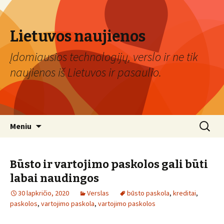
Lietuvos naujienos
Įdomiausios technologijų, verslo ir ne tik
naujienos iš Lietuvos ir pasaulio.
Eiti
Ieškoti:
Meniu
prie
turinio
Būsto ir vartojimo paskolos gali būti
labai naudingos
30 lapkričio, 2020
Verslas
būsto paskola
,
kreditai
,
paskolos
,
vartojimo paskola
,
vartojimo paskolos