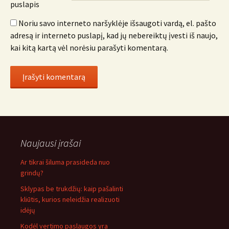
puslapis
Noriu savo interneto naršyklėje išsaugoti vardą, el. pašto
adresą ir interneto puslapį, kad jų nebereiktų įvesti iš naujo,
kai kitą kartą vėl norėsiu parašyti komentarą.
Naujausi įrašai
Ar tikrai šiluma prasideda nuo
grindų?
Sklypas be trukdžių: kaip pašalinti
kliūtis, kurios neleidžia realizuoti
idėjų
Kodėl vertimo paslaugos yra