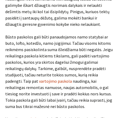
galimybe iškart džiaugtis norimais dalykais ir nelaukti
dešimtis metų iki kol tai išsipildytų. Pinigus, kuriuos tektų
pasidėti į santaupų dėžutę, galima mokėti bankui ir
džiaugtis geresne gyvenimo kokybe nieko nelaukiant.
Būsto paskolos gali būti panaudojamos namo statybai ar
buto, lofto, kotedžo, namo įsigijimui. Tačiau visoms kitoms
reikmėms pasiskolinta suma išleidžiama būti negalės. Jeigu
reikalinga paskola kitiems tikslams, gali padėti vartojimo
paskolos, kurios yra skirtos dageliui žmogui galimai
reikalingų dalykų. Tarkime, galbūt, nusprendėte pradėti
studijuoti, tačiau neturite tokios sumos, kurią reikia
padengti. Taip pat
vartojimo paskola
naudinga, kai
reikalingas remontas namuose, naujas automobilis, o gal
tiesiog norite investuoti į save ir pradėti kokius nors kursus.
Tokia paskola gali būti labai įvairi, tačiau reikia suprasti, jog
suma bus tikrai mažesnė nei būsto paskolos.