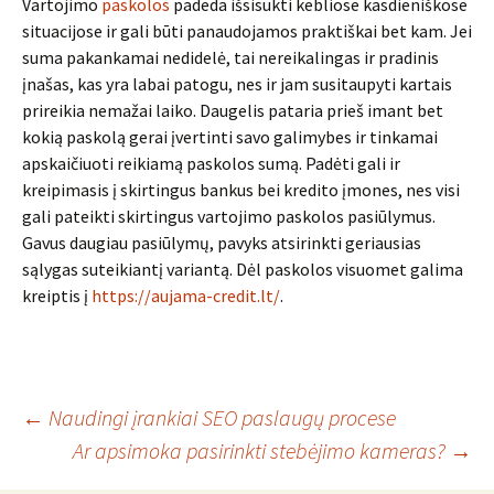
Vartojimo
paskolos
padeda išsisukti kebliose kasdieniškose
situacijose ir gali būti panaudojamos praktiškai bet kam. Jei
suma pakankamai nedidelė, tai nereikalingas ir pradinis
įnašas, kas yra labai patogu, nes ir jam susitaupyti kartais
prireikia nemažai laiko. Daugelis pataria prieš imant bet
kokią paskolą gerai įvertinti savo galimybes ir tinkamai
apskaičiuoti reikiamą paskolos sumą. Padėti gali ir
kreipimasis į skirtingus bankus bei kredito įmones, nes visi
gali pateikti skirtingus vartojimo paskolos pasiūlymus.
Gavus daugiau pasiūlymų, pavyks atsirinkti geriausias
sąlygas suteikiantį variantą. Dėl paskolos visuomet galima
kreiptis į
https://aujama-credit.lt/
.
Įrašo
←
Naudingi įrankiai SEO paslaugų procese
Ar apsimoka pasirinkti stebėjimo kameras?
→