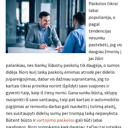
Paskolos tikrai
labai
populiarėja, o
pagal
tendencijas
nesunku
pastebėti, jog vis
daugiau žmonių į
jas žiūri
palankiau, nes bankų išduotų paskolų tik daugėja, o sumos
didėja. Nors kurį laiką paskolų ėmimas atrodė per didelis
įsipareigojimas, dabar vis dažniau suprantama, jog to
kartais tikrai prireikia norint išpildyti savo svajones ir
gyventi taip, kaip iš tiesų norisi. Gana sunku būstą, sklypą
nusipirkti iš savo santaupų, taip pat kartais ir automobilio
įsigijimas ar remonto darbai gali nusikelti į tolimą ateitį,
nes susitaupyti didelių sumų per trumpą laiką nepavyksta.
Būtent būsto ir
vartojimo paskolos
gali būti labai
naudingos. Nors sumokama kiek daugiau, tačiau tai suteikia