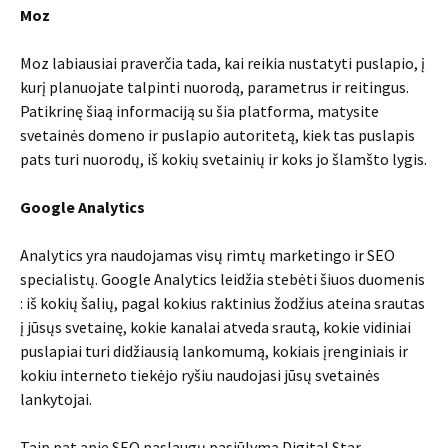
Moz
Moz labiausiai praverčia tada, kai reikia nustatyti puslapio, į
kurį planuojate talpinti nuorodą, parametrus ir reitingus.
Patikrinę šiaą informaciją su šia platforma, matysite
svetainės domeno ir puslapio autoritetą, kiek tas puslapis
pats turi nuorodų, iš kokių svetainių ir koks jo šlamšto lygis.
Google Analytics
Analytics yra naudojamas visų rimtų marketingo ir SEO
specialistų. Google Analytics leidžia stebėti šiuos duomenis
: iš kokių šalių, pagal kokius raktinius žodžius ateina srautas
į jūsųs svetainę, kokie kanalai atveda srautą, kokie vidiniai
puslapiai turi didžiausią lankomumą, kokiais įrenginiais ir
kokiu interneto tiekėjo ryšiu naudojasi jūsų svetainės
lankytojai.
Taip pat apie SEO paslaugų pasiūlymą Digital Star