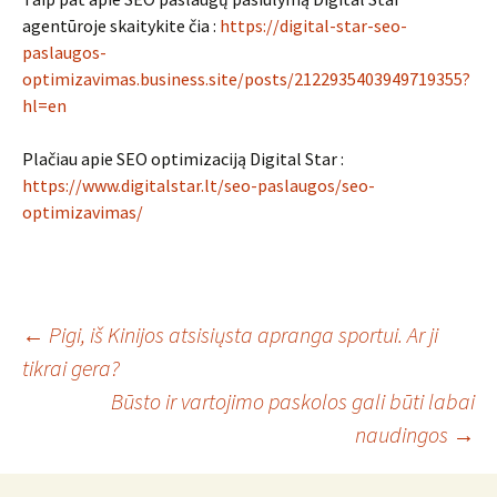
agentūroje skaitykite čia :
https://digital-star-seo-
paslaugos-
optimizavimas.business.site/posts/2122935403949719355?
hl=en
Plačiau apie SEO optimizaciją Digital Star :
https://www.digitalstar.lt/seo-paslaugos/seo-
optimizavimas/
Įrašo
←
Pigi, iš Kinijos atsisiųsta apranga sportui. Ar ji
tikrai gera?
Būsto ir vartojimo paskolos gali būti labai
navigacija
naudingos
→