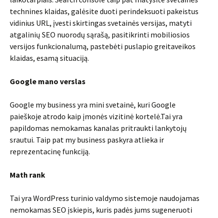
technines klaidas, galėsite duoti perindeksuoti pakeistus
vidinius URL, įvesti skirtingas svetainės versijas, matyti
atgalinių SEO nuorodų sąrašą, pasitikrinti mobiliosios
versijos funkcionalumą, pastebėti puslapio greitaveikos
klaidas, esamą situaciją.
Google mano verslas
Google my business yra mini svetainė, kuri Google
paieškoje atrodo kaip įmonės vizitinė kortelė.Tai yra
papildomas nemokamas kanalas pritraukti lankytojų
srautui. Taip pat my business paskyra atlieka ir
reprezentacinę funkciją.
Math rank
Tai yra WordPress turinio valdymo sistemoje naudojamas
nemokamas SEO įskiepis, kuris padės jums sugeneruoti