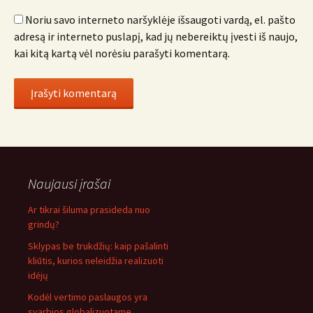
Noriu savo interneto naršyklėje išsaugoti vardą, el. pašto
adresą ir interneto puslapį, kad jų nebereiktų įvesti iš naujo,
kai kitą kartą vėl norėsiu parašyti komentarą.
Naujausi įrašai
Ar tikrai šiluma prasideda nuo
grindų?
Sklypas be trukdžių: kaip pašalinti
kliūtis, kurios neleidžia realizuoti
idėjų
Kodėl vertimo paslaugos yra
svarbios globalizuotame