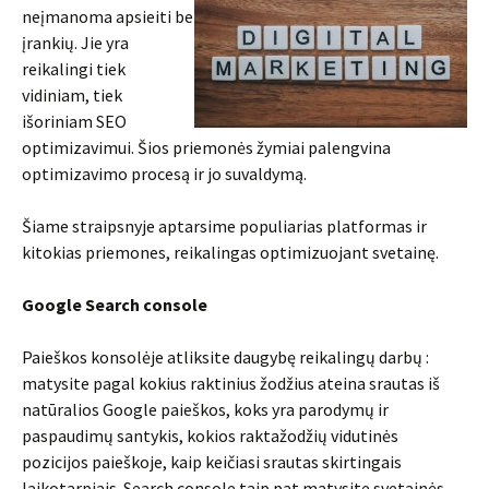
neįmanoma apsieiti be
įrankių. Jie yra
reikalingi tiek
vidiniam, tiek
išoriniam SEO
optimizavimui. Šios priemonės žymiai palengvina
optimizavimo procesą ir jo suvaldymą.
Šiame straipsnyje aptarsime populiarias platformas ir
kitokias priemones, reikalingas optimizuojant svetainę.
Google Search console
Paieškos konsolėje atliksite daugybę reikalingų darbų :
matysite pagal kokius raktinius žodžius ateina srautas iš
natūralios Google paieškos, koks yra parodymų ir
paspaudimų santykis, kokios raktažodžių vidutinės
pozicijos paieškoje, kaip keičiasi srautas skirtingais
laikotarpiais. Search console taip pat matysite svetainės