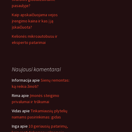
pasaulyje?
Kaip apskaičiuojama vejos
įrengimo kaina ir kas į ją
įskaičiuota?
Kelionės mikroautobusu ir
eksperto patarimai
Naujausi komentarai
Informacija
apie
Sienų remontas:
ką reikia žinoti?
Rima
apie
Įmonės steigimo
privalumai ir trūkumai
Vidas
apie
Tinkamiausių plytelių
namams pasirinkimas: gidas
Inga
apie
10 geriausių patarimų,