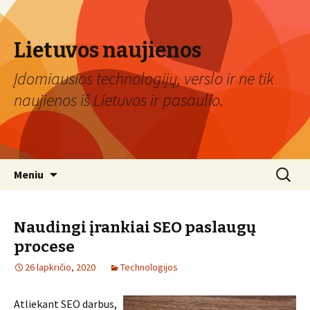
Lietuvos naujienos
Įdomiausios technologijų, verslo ir ne tik
naujienos iš Lietuvos ir pasaulio.
Eiti
Ieškoti:
Meniu
prie
turinio
Naudingi įrankiai SEO paslaugų
procese
26 lapkričio, 2020
Technologijos
Atliekant SEO darbus,