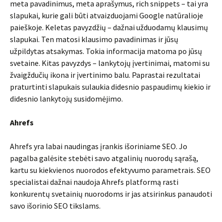
meta pavadinimus, meta aprašymus, rich snippets – tai yra
slapukai, kurie gali būti atvaizduojami Google natūralioje
paieškoje. Keletas pavyzdžių – dažnai užduodamų klausimų
slapukai. Ten matosi klausimo pavadinimas ir jūsų
užpildytas atsakymas. Tokia informacija matoma po jūsų
svetaine. Kitas pavyzdys – lankytojų įvertinimai, matomi su
žvaigždučių ikona ir įvertinimo balu. Paprastai rezultatai
praturtinti slapukais sulaukia didesnio paspaudimų kiekio ir
didesnio lankytojų susidomėjimo.
Ahrefs
Ahrefs yra labai naudingas įrankis išoriniame SEO. Jo
pagalba galėsite stebėti savo atgalinių nuorodų sąrašą,
kartu su kiekvienos nuorodos efektyvumo parametrais. SEO
specialistai dažnai naudoja Ahrefs platformą rasti
konkurentų svetainių nuorodoms ir jas atsirinkus panaudoti
savo išorinio SEO tikslams.