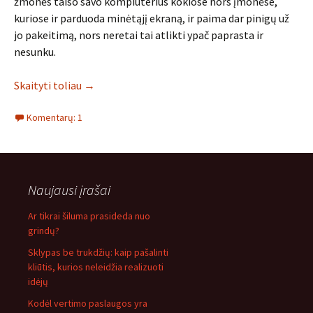
žmonės taiso savo kompiuterius kokiose nors įmonėse,
kuriose ir parduoda minėtąjį ekraną, ir paima dar pinigų už
jo pakeitimą, nors neretai tai atlikti ypač paprasta ir
nesunku.
Skaityti toliau
→
Komentarų: 1
Naujausi įrašai
Ar tikrai šiluma prasideda nuo
grindų?
Sklypas be trukdžių: kaip pašalinti
kliūtis, kurios neleidžia realizuoti
idėjų
Kodėl vertimo paslaugos yra