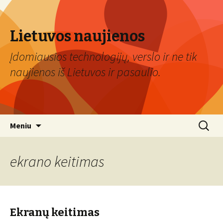
Lietuvos naujienos
Įdomiausios technologijų, verslo ir ne tik
naujienos iš Lietuvos ir pasaulio.
Eiti
Ieškoti:
Meniu
prie
turinio
ekrano keitimas
Ekranų keitimas