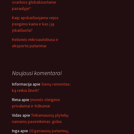
svarbios globalizuotame
pasaulyje?
Kaip apskaičiuojama vejos
įrengimo kaina ir kas į ją
įskaičiuota?
Kelionės mikroautobusu ir
eksperto patarimai
Naujausi komentarai
Informacija
apie
Sienų remontas:
ką reikia žinoti?
Rima
apie
Įmonės steigimo
privalumai ir trūkumai
Vidas
apie
Tinkamiausių plytelių
namams pasirinkimas: gidas
Inga
apie
10 geriausių patarimų,