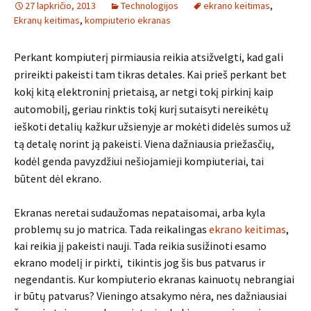
27 lapkričio, 2013
Technologijos
ekrano keitimas
,
Ekranų keitimas
,
kompiuterio ekranas
Perkant kompiuterį pirmiausia reikia atsižvelgti, kad gali
prireikti pakeisti tam tikras detales. Kai prieš perkant bet
kokį kitą elektroninį prietaisą, ar netgi tokį pirkinį kaip
automobilį, geriau rinktis tokį kurį sutaisyti nereikėtų
ieškoti detalių kažkur užsienyje ar mokėti didelės sumos už
tą detalę norint ją pakeisti. Viena dažniausia priežasčių,
kodėl genda pavyzdžiui nešiojamieji kompiuteriai, tai
būtent dėl ekrano.
Ekranas neretai sudaužomas nepataisomai, arba kyla
problemų su jo matrica. Tada reikalingas
ekrano keitimas
,
kai reikia jį pakeisti nauji. Tada reikia susižinoti esamo
ekrano modelį ir pirkti, tikintis jog šis bus patvarus ir
negendantis. Kur kompiuterio ekranas kainuotų nebrangiai
ir būtų patvarus? Vieningo atsakymo nėra, nes dažniausiai