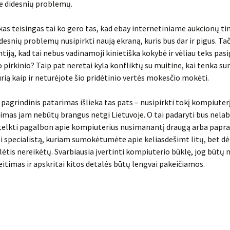
e didesnių problemų.
kas teisingas tai ko gero tas, kad ebay internetiniame aukcionų ti
idesnių problemų nusipirkti naują ekraną, kuris bus dar ir pigus. Tač
ntiją, kad tai nebus vadinamoji kinietiška kokybė ir vėliau teks pasi
o pirkinio? Taip pat neretai kyla konfliktų su muitine, kai tenka 
urią kaip ir neturėjote šio pridėtinio vertės mokesčio mokėti.
, pagrindinis patarimas išlieka tas pats – nusipirkti tokį kompiuter
imas jam nebūtų brangus netgi Lietuvoje. O tai padaryti bus nelab
telkti pagalbon apie kompiuterius nusimanantį draugą arba papra
 specialistą, kuriam sumokėtumėte apie keliasdešimt litų, bet dė
ilėtis nereikėtų. Svarbiausia įvertinti kompiuterio būklę, jog būtų
eitimas ir apskritai kitos detalės būtų lengvai pakeičiamos.