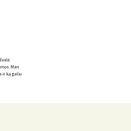
išvalė
temos. Man
a ir ką galiu