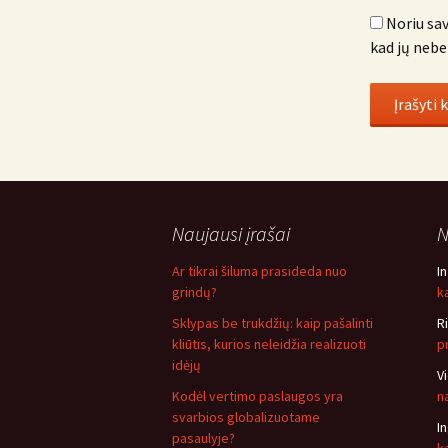
Noriu sav
kad jų nebe
Naujausi įrašai
N
Ar tikrai šiluma prasideda nuo
I
grindų?
ką
Sklypas be trukdžių: kaip pašalinti
R
kliūtis, kurios neleidžia realizuoti
p
idėjų
V
Kodėl vertimo paslaugos yra
n
svarbios globalizuotame
I
pasaulyje?