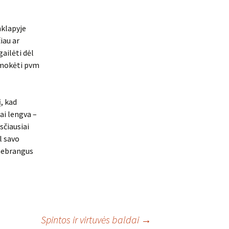
nklapyje
iau ar
gailėti dėl
sumokėti pvm
į, kad
ai lengva –
sčiausiai
l savo
 nebrangus
Spintos ir virtuvės baldai
→