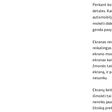
Perkant kom
detales. Kai
automobilį,
mokėti dide
genda pavyz
Ekranas ne
reikalinga
ekrano mode
ekranas kai
žmonės tais
ekraną, ir 
nesunku.
Ekranų keit
išmokti tai
nereiks jaud
šitokią pre