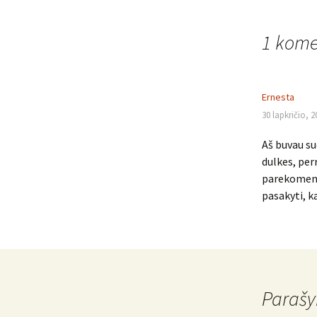
navigacija
1 kome
Ernesta
30 lapkričio, 2
Aš buvau su
dulkes, per
parekomen
pasakyti, k
Parašy