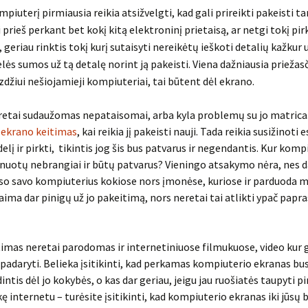
piuterį pirmiausia reikia atsižvelgti, kad gali prireikti pakeisti t
 prieš perkant bet kokį kitą elektroninį prietaisą, ar netgi tokį pir
 geriau rinktis tokį kurį sutaisyti nereikėtų ieškoti detalių kažkur 
lės sumos už tą detalę norint ją pakeisti. Viena dažniausia priežas
džiui nešiojamieji kompiuteriai, tai būtent dėl ekrano.
retai sudaužomas nepataisomai, arba kyla problemų su jo matrica
s
ekrano keitimas
, kai reikia jį pakeisti nauji. Tada reikia susižinoti
lį ir pirkti, tikintis jog šis bus patvarus ir negendantis. Kur komp
nuotų nebrangiai ir būtų patvarus? Vieningo atsakymo nėra, nes d
o savo kompiuterius kokiose nors įmonėse, kuriose ir parduoda m
paima dar pinigų už jo pakeitimą, nors neretai tai atlikti ypač papra
imas neretai parodomas ir internetiniuose filmukuose, video kur 
 padaryti. Belieka įsitikinti, kad perkamas kompiuterio ekranas bus
intis dėl jo kokybės, o kas dar geriau, jeigu jau ruošiatės taupyti p
kę internetu – turėsite įsitikinti, kad kompiuterio ekranas iki jūsų 