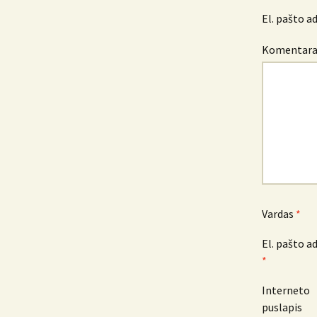
El. pašto a
Komentar
Vardas
*
El. pašto a
*
Interneto
puslapis