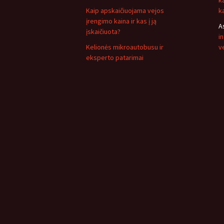
k
Kaip apskaičiuojama vejos
k
įrengimo kaina ir kas į ją
A
įskaičiuota?
i
Kelionės mikroautobusu ir
v
eksperto patarimai