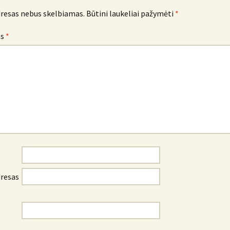
dresas nebus skelbiamas.
Būtini laukeliai pažymėti
*
as
*
dresas