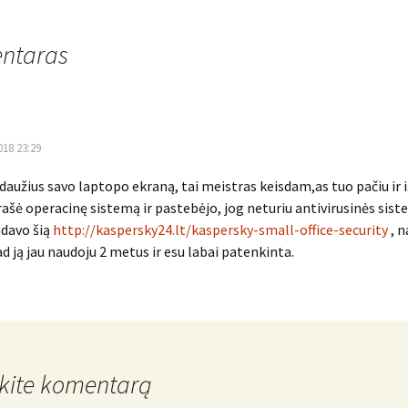
ntaras
018 23:29
daužius savo laptopo ekraną, tai meistras keisdam,as tuo pačiu ir 
rašė operacinę sistemą ir pastebėjo, jog neturiu antivirusinės sis
davo šią
http://kaspersky24.lt/kaspersky-small-office-security
, n
ad ją jau naudoju 2 metus ir esu labai patenkinta.
kite komentarą