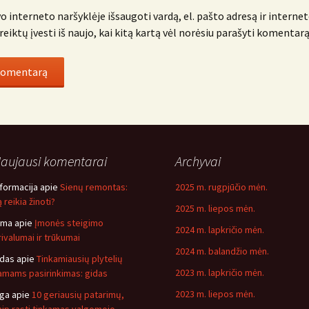
o interneto naršyklėje išsaugoti vardą, el. pašto adresą ir internet
reiktų įvesti iš naujo, kai kitą kartą vėl norėsiu parašyti komentarą
aujausi komentarai
Archyvai
nformacija
apie
Sienų remontas:
2025 m. rugpjūčio mėn.
 reikia žinoti?
2025 m. liepos mėn.
ima
apie
Įmonės steigimo
2024 m. lapkričio mėn.
rivalumai ir trūkumai
2024 m. balandžio mėn.
idas
apie
Tinkamiausių plytelių
2023 m. lapkričio mėn.
amams pasirinkimas: gidas
2023 m. liepos mėn.
nga
apie
10 geriausių patarimų,