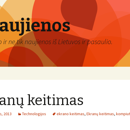
naujienos
ir ne tik naujienos iš Lietuvos ir pasaulio.
anų keitimas
io, 2013
Technologijos
ekrano keitimas
,
Ekranų keitimas
,
kompiut