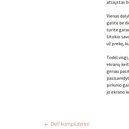
atsiųstas b
Vienas daly
galite be d
turite gara
šitokio sav
už prekę, k
Todėl visgi
ekranų keit
geriau pasi
pasisamdyti
pirkinio ga
jo ekrano k
Įrašo
←
Dell kompiuteriai