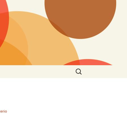
Ieškoti:
erio