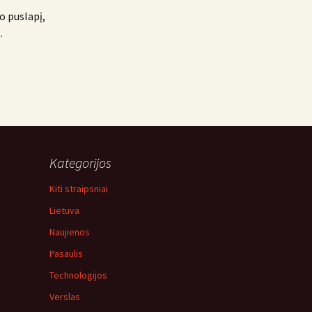
o puslapį,
.
Kategorijos
Kiti straipsniai
Lietuva
Naujienos
Pasaulis
Technologijos
Verslas