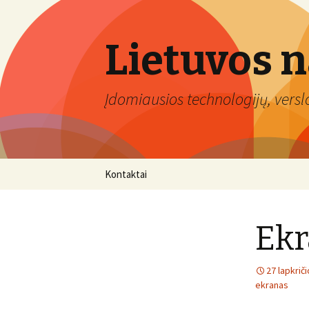
Lietuvos 
Įdomiausios technologijų, verslo 
Eiti
Kontaktai
prie
turinio
Ekr
27 lapkrič
ekranas