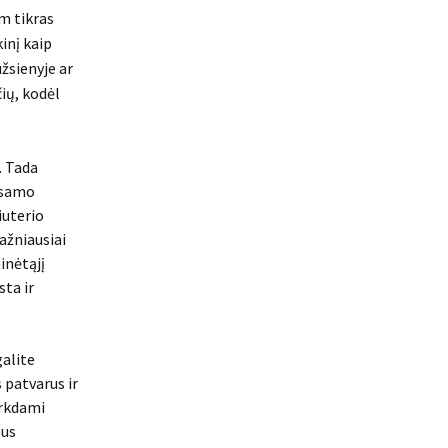
am tikras
kinį kaip
užsienyje ar
čių, kodėl
. Tada
 esamo
iuterio
ažniausiai
inėtąjį
sta ir
galite
 patvarus ir
irkdami
bus