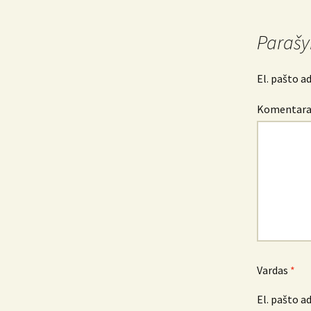
navigacija
Parašy
El. pašto a
Komentar
Vardas
*
El. pašto a