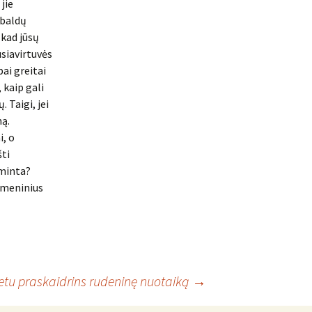
jie
 baldų
 kad jūsų
usiavirtuvės
bai greitai
 kaip gali
 Taigi, jei
mą.
i, o
šti
aminta?
asmeninius
etu praskaidrins rudeninę nuotaiką
→