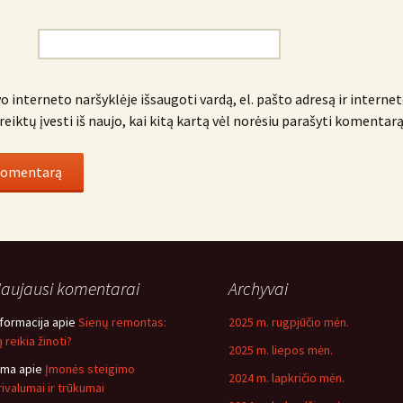
o interneto naršyklėje išsaugoti vardą, el. pašto adresą ir internet
reiktų įvesti iš naujo, kai kitą kartą vėl norėsiu parašyti komentarą
aujausi komentarai
Archyvai
nformacija
apie
Sienų remontas:
2025 m. rugpjūčio mėn.
 reikia žinoti?
2025 m. liepos mėn.
ima
apie
Įmonės steigimo
2024 m. lapkričio mėn.
rivalumai ir trūkumai