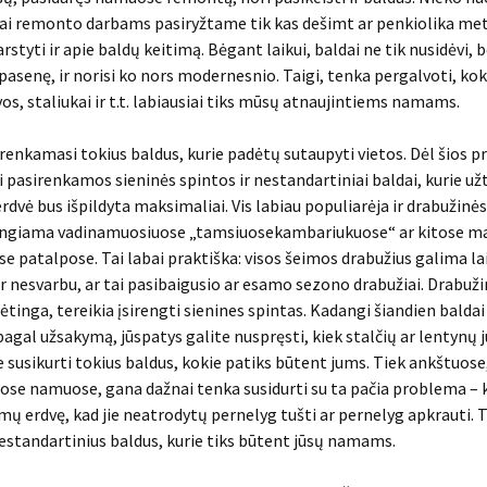
ai remonto darbams pasiryžtame tik kas dešimt ar penkiolika metų
rstyti ir apie baldų keitimą. Bėgant laikui, baldai ne tik nusidėvi, 
pasenę, ir norisi ko nors modernesnio. Taigi, tenka pergalvoti, kok
vos, staliukai ir t.t. labiausiai tiks mūsų atnaujintiems namams.
 renkamasi tokius baldus, kurie padėtų sutaupyti vietos. Dėl šios p
 pasirenkamos sieninės spintos ir nestandartiniai baldai, kurie užt
rdvė bus išpildyta maksimaliai. Vis labiau populiarėja ir drabužinės
rengiama vadinamuosiuose „tamsiuosekambariukuose“ ar kitose m
 patalpose. Tai labai praktiška: visos šeimos drabužius galima la
ir nesvarbu, ar tai pasibaigusio ar esamo sezono drabužiai. Drabuži
dėtinga, tereikia įsirengti sienines spintas. Kadangi šiandien baldai
gal užsakymą, jūspatys galite nuspręsti, kiek stalčių ar lentynų j
e susikurti tokius baldus, kokie patiks būtent jums. Tiek ankštuose,
uose namuose, gana dažnai tenka susidurti su ta pačia problema – 
amų erdvę, kad jie neatrodytų pernelyg tušti ar pernelyg apkrauti. T
estandartinius baldus, kurie tiks būtent jūsų namams.