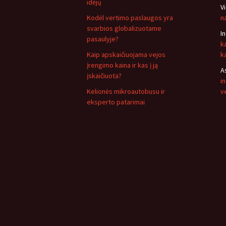
idėjų
V
Kodėl vertimo paslaugos yra
n
svarbios globalizuotame
I
pasaulyje?
k
Kaip apskaičiuojama vejos
k
įrengimo kaina ir kas į ją
A
įskaičiuota?
i
Kelionės mikroautobusu ir
v
eksperto patarimai