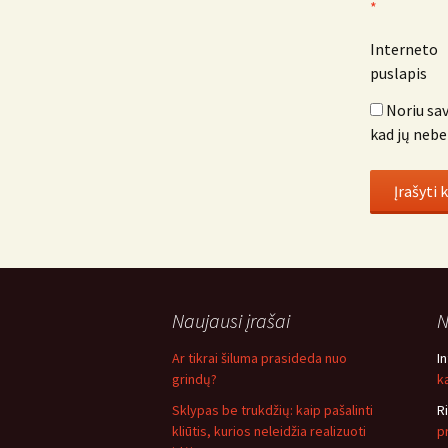
*
Interneto
puslapis
Noriu sav
kad jų nebe
Naujausi įrašai
N
Ar tikrai šiluma prasideda nuo
I
grindų?
ką
Sklypas be trukdžių: kaip pašalinti
R
kliūtis, kurios neleidžia realizuoti
p