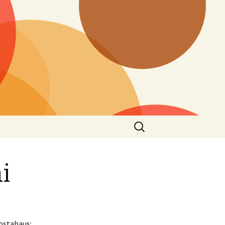
Ieškoti:
i
ostabaus: