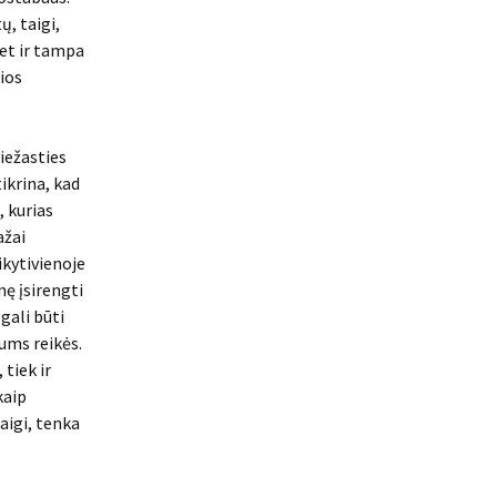
, taigi,
bet ir tampa
ios
riežasties
ikrina, kad
, kurias
ažai
ikytivienoje
nę įsirengti
 gali būti
ums reikės.
 tiek ir
kaip
aigi, tenka