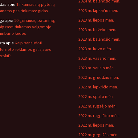
2024 m. balandžio mėn.
idas
apie
Tinkamiausių plytelių
2023 m. lapkričio mėn.
amams pasirinkimas: gidas
2023 m. liepos mėn.
nga
apie
10 geriausių patarimų,
aip rasti tinkamas valgomojo
2023 m. birželio mėn.
ambario kėdes
2023 m. balandžio mėn.
sta
apie
Kaip panaudoti
2023 m. kovo mėn.
nterneto reklamos galią savo
erslui?
2023 m. vasario mėn.
2023 m. sausio mėn.
2022 m. gruodžio mėn.
2022 m. lapkričio mėn.
2022 m. spalio mėn.
2022 m. rugsėjo mėn.
2022 m. rugpjūčio mėn.
2022 m. liepos mėn.
2022 m. gegužės mėn.