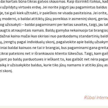
dai kartais būna tikras galvos skausmas. Kaip išsirinkti tokius, kad 
 užpildytų virtuvės erdvę. Jei norite įsigyti jau pagamintus baldus
, tai gali kiek užtrukti, ir paieškos ne visada pasiteisina. Jei orite,
ų moderni, o baldai atitiktų jūsų poreikius ir asmeninį skonį, geria
iog užsisakyti – baldai pagaminami per kelias savaites, taigi, jau la
iaugtis atnaujintais namais. Baldų gamyba nekainuoja tai brangiai,
r dažnai kaina mažai kuo skiriasi nuo parduodamų standartinių baldų.
, įrengtų pagal individualų skonį, pagalvokite apie baldų užsaky
niai baldai kainuos ne tai ir brangiai, bus pagaminami gana greita
ikrai pateisins net ir išrankiausio kliento lūkesčius. Taigi, kam gai
ėjant po baldų parduotuves ir ieškant to, kas galbūt net nėra pag
aiką ir užsisakykite baldus, kurie tiks jūsų namams ir atitiks jūsų 
i skonį.
Rūbai intern