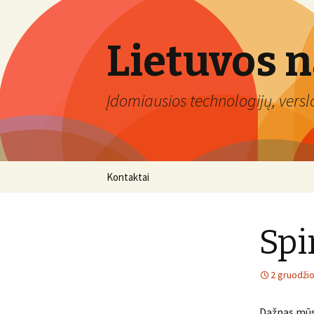
Lietuvos 
Įdomiausios technologijų, verslo 
Eiti
Kontaktai
prie
turinio
Spi
2 gruodžio
Dažnas mūsų