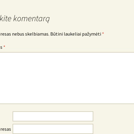
kite komentarą
dresas nebus skelbiamas.
Būtini laukeliai pažymėti
*
as
*
dresas