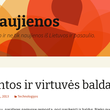
naujienos
ir ne tik naujienos iš Lietuvos ir pasaulio.
ntos ir virtuvės balda
, 2013
Technologijos
, pasidaręs namuose remontą, nori pasikeisti ir baldus. Nieko nu