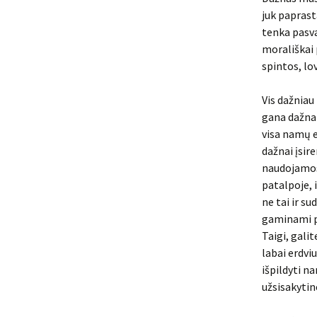
juk paprast
tenka pasva
morališkai 
spintos, lo
Vis dažniau
gana dažnai
visa namų e
dažnai įsi
naudojamose
patalpoje, 
ne tai ir su
gaminami pa
Taigi, galit
labai erdvi
išpildyti n
užsisakytin