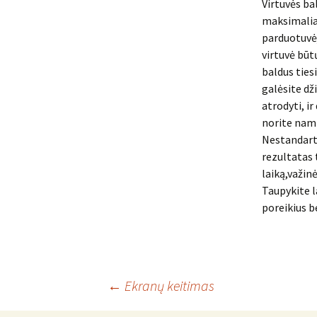
Virtuvės bal
maksimaliai
parduotuvėje
virtuvė būt
baldus ties
galėsite dž
atrodyti, i
norite namų
Nestandarti
rezultatas t
laiką,važin
Taupykite l
poreikius be
Įrašo
←
Ekranų keitimas