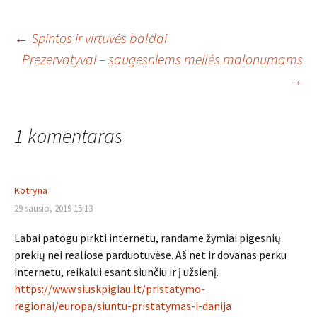
Įrašo
←
Spintos ir virtuvės baldai
Prezervatyvai – saugesniems meilės malonumams
→
navigacija
1 komentaras
Kotryna
29 sausio, 2019 15:13
Labai patogu pirkti internetu, randame žymiai pigesnių
prekių nei realiose parduotuvėse. Aš net ir dovanas perku
internetu, reikalui esant siunčiu ir į užsienį.
https://www.siuskpigiau.lt/pristatymo-
regionai/europa/siuntu-pristatymas-i-danija