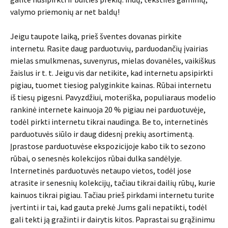
valymo priemonių ar net baldų!
Jeigu taupote laiką, prieš šventes dovanas pirkite
internetu. Rasite daug parduotuvių, parduodančių įvairias
mielas smulkmenas, suvenyrus, mielas dovanėles, vaikiškus
žaislus ir t. t. Jeigu vis dar netikite, kad internetu apsipirkti
pigiau, tuomet tiesiog palyginkite kainas. Rūbai internetu
iš tiesų pigesni. Pavyzdžiui, moteriška, populiaraus modelio
rankinė internete kainuoja 20 % pigiau nei parduotuvėje,
todėl pirkti internetu tikrai naudinga. Be to, internetinės
parduotuvės siūlo ir daug didesnį prekių asortimentą.
Įprastose parduotuvėse ekspozicijoje kabo tik to sezono
rūbai, o senesnės kolekcijos rūbai dulka sandėlyje.
Internetinės parduotuvės netaupo vietos, todėl jose
atrasite ir senesnių kolekcijų, tačiau tikrai dailių rūbų, kurie
kainuos tikrai pigiau. Tačiau prieš pirkdami internetu turite
įvertinti ir tai, kad gauta prekė Jums gali nepatikti, todėl
gali tekti ją gražinti ir dairytis kitos. Paprastai su grąžinimu