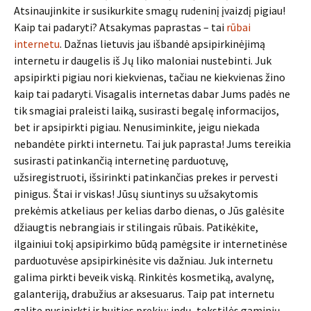
Atsinaujinkite ir susikurkite smagų rudeninį įvaizdį pigiau!
Kaip tai padaryti? Atsakymas paprastas – tai
rūbai
internetu
. Dažnas lietuvis jau išbandė apsipirkinėjimą
internetu ir daugelis iš Jų liko maloniai nustebinti. Juk
apsipirkti pigiau nori kiekvienas, tačiau ne kiekvienas žino
kaip tai padaryti. Visagalis internetas dabar Jums padės ne
tik smagiai praleisti laiką, susirasti begalę informacijos,
bet ir apsipirkti pigiau. Nenusiminkite, jeigu niekada
nebandėte pirkti internetu. Tai juk paprasta! Jums tereikia
susirasti patinkančią internetinę parduotuvę,
užsiregistruoti, išsirinkti patinkančias prekes ir pervesti
pinigus. Štai ir viskas! Jūsų siuntinys su užsakytomis
prekėmis atkeliaus per kelias darbo dienas, o Jūs galėsite
džiaugtis nebrangiais ir stilingais rūbais. Patikėkite,
ilgainiui tokį apsipirkimo būdą pamėgsite ir internetinėse
parduotuvėse apsipirkinėsite vis dažniau. Juk internetu
galima pirkti beveik viską. Rinkitės kosmetiką, avalynę,
galanteriją, drabužius ar aksesuarus. Taip pat internetu
galite nusipirkti ir buities prekių: indų, tekstilės gaminių,