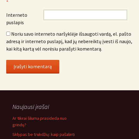
*
Interneto
puslapis
Noriu savo interneto naršyklėje išsaugoti vardą, el. pašto
adresą ir interneto puslapį, kad jų nebereiktų įvesti iš naujo,
kai kitą kartą vėl norėsiu parašyti komentarą.
Naujausi įrašai
Ar tikrai šiluma prasideda nuo
grindų?
Sklypas be trukdžių: kaip pašalinti