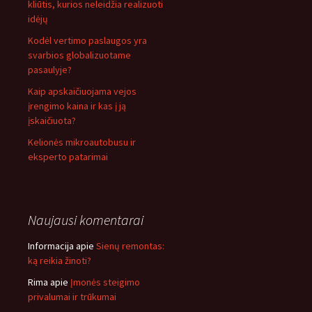
kliūtis, kurios neleidžia realizuoti
idėjų
Kodėl vertimo paslaugos yra
svarbios globalizuotame
pasaulyje?
Kaip apskaičiuojama vejos
įrengimo kaina ir kas į ją
įskaičiuota?
Kelionės mikroautobusu ir
eksperto patarimai
Naujausi komentarai
Informacija
apie
Sienų remontas:
ką reikia žinoti?
Rima
apie
Įmonės steigimo
privalumai ir trūkumai