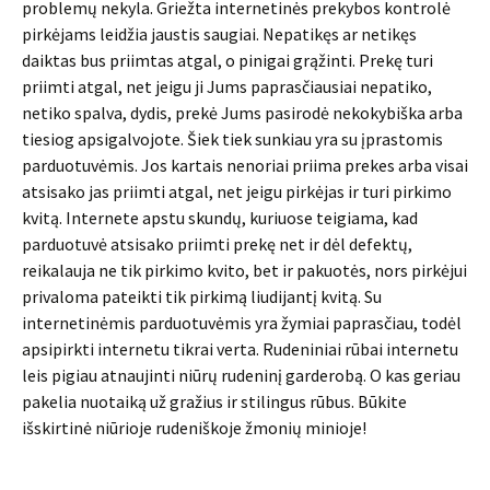
problemų nekyla. Griežta internetinės prekybos kontrolė
pirkėjams leidžia jaustis saugiai. Nepatikęs ar netikęs
daiktas bus priimtas atgal, o pinigai grąžinti. Prekę turi
priimti atgal, net jeigu ji Jums paprasčiausiai nepatiko,
netiko spalva, dydis, prekė Jums pasirodė nekokybiška arba
tiesiog apsigalvojote. Šiek tiek sunkiau yra su įprastomis
parduotuvėmis. Jos kartais nenoriai priima prekes arba visai
atsisako jas priimti atgal, net jeigu pirkėjas ir turi pirkimo
kvitą. Internete apstu skundų, kuriuose teigiama, kad
parduotuvė atsisako priimti prekę net ir dėl defektų,
reikalauja ne tik pirkimo kvito, bet ir pakuotės, nors pirkėjui
privaloma pateikti tik pirkimą liudijantį kvitą. Su
internetinėmis parduotuvėmis yra žymiai paprasčiau, todėl
apsipirkti internetu tikrai verta. Rudeniniai rūbai internetu
leis pigiau atnaujinti niūrų rudeninį garderobą. O kas geriau
pakelia nuotaiką už gražius ir stilingus rūbus. Būkite
išskirtinė niūrioje rudeniškoje žmonių minioje!