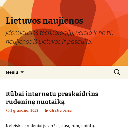
Lietuvos naujienos
Įdomiausios technologijų, verslo ir ne tik
naujienos iš Lietuvos ir pasaulio.
Eiti
Ieškoti:
Meniu
prie
turinio
Rūbai internetu praskaidrins
rudeninę nuotaiką
2 gruodžio, 2013
Kiti straipsniai
Neleiskite rudeniui įsiveržti į Jūsų rūbų spintą.