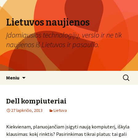
Lietuvos naujienos
Įdomiausios technologijų, verslo ir ne tik
naujienos iš Lietuvos ir pasaulio.
Eiti
Ieškoti:
Meniu
prie
turinio
Dell kompiuteriai
27 lapkričio, 2013
Lietuva
Kiekvienam, planuojančiam įsigyti naują kompiuterį, iškyla
klausimas: kokį rinktis? Pasirinkimas tikrai platus: tai gali