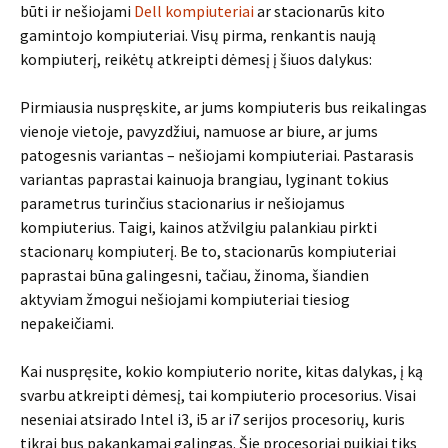
būti ir nešiojami
Dell kompiuteriai
ar stacionarūs kito
gamintojo kompiuteriai. Visų pirma, renkantis naują
kompiuterį, reikėtų atkreipti dėmesį į šiuos dalykus:
Pirmiausia nuspręskite, ar jums kompiuteris bus reikalingas
vienoje vietoje, pavyzdžiui, namuose ar biure, ar jums
patogesnis variantas – nešiojami kompiuteriai. Pastarasis
variantas paprastai kainuoja brangiau, lyginant tokius
parametrus turinčius stacionarius ir nešiojamus
kompiuterius. Taigi, kainos atžvilgiu palankiau pirkti
stacionarų kompiuterį. Be to, stacionarūs kompiuteriai
paprastai būna galingesni, tačiau, žinoma, šiandien
aktyviam žmogui nešiojami kompiuteriai tiesiog
nepakeičiami.
Kai nuspręsite, kokio kompiuterio norite, kitas dalykas, į ką
svarbu atkreipti dėmesį, tai kompiuterio procesorius. Visai
neseniai atsirado Intel i3, i5 ar i7 serijos procesorių, kuris
tikrai bus pakankamai galingas. Šie procesoriai puikiai tiks