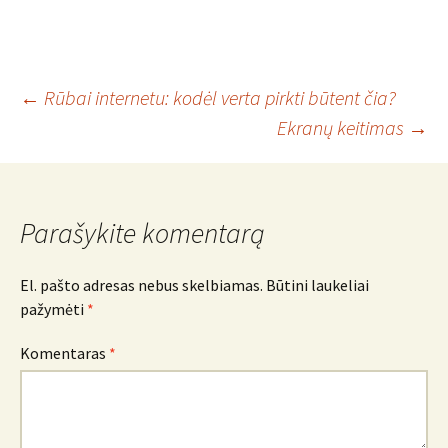
Įrašo
←
Rūbai internetu: kodėl verta pirkti būtent čia?
Ekranų keitimas
→
navigacija
Parašykite komentarą
El. pašto adresas nebus skelbiamas.
Būtini laukeliai
pažymėti
*
Komentaras
*