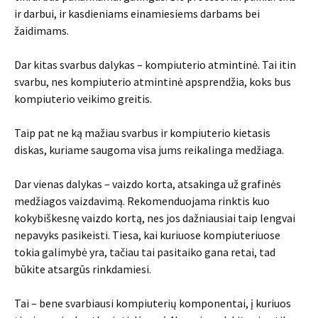
ir darbui, ir kasdieniams einamiesiems darbams bei
žaidimams.
Dar kitas svarbus dalykas – kompiuterio atmintinė. Tai itin
svarbu, nes kompiuterio atmintinė apsprendžia, koks bus
kompiuterio veikimo greitis.
Taip pat ne ką mažiau svarbus ir kompiuterio kietasis
diskas, kuriame saugoma visa jums reikalinga medžiaga.
Dar vienas dalykas – vaizdo korta, atsakinga už grafinės
medžiagos vaizdavimą. Rekomenduojama rinktis kuo
kokybiškesnę vaizdo kortą, nes jos dažniausiai taip lengvai
nepavyks pasikeisti. Tiesa, kai kuriuose kompiuteriuose
tokia galimybė yra, tačiau tai pasitaiko gana retai, tad
būkite atsargūs rinkdamiesi.
Tai – bene svarbiausi kompiuterių komponentai, į kuriuos