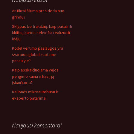
Ar tikrai šiluma prasideda nuo
grindų?
Sklypas be trukdžių: kaip pašalinti
kliūtis, kurios neleidžia realizuoti
idėjų
Kodėl vertimo paslaugos yra
svarbios globalizuotame
pasaulyje?
Kaip apskaičiuojama vejos
įrengimo kaina ir kas į ją
įskaičiuota?
Kelionės mikroautobusu ir
eksperto patarimai
Naujausi komentarai