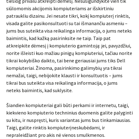
tiesiog privalu atkreipti dėmesį. Nesusigundykite vien tik
siūlomomis akcijomis kompiuteriams ar išskirtiniu
patraukliu dizainu. Jei nesate tikri, kokį kompiuterį rinktis,
visada galite pasikonsultuoti su tai išmanančiu asmeniu –
jums bus suteikta visa reikalinga informacija, o jums neteks
baimintis, kad kažką pasirinksite ne taip. Taip pat
atkreipkite dėmesį į kompiuterio gamintoją: jei, pavyzdžiui,
norite išleisti kuo mažiau pinigų kompiuteriui, tačiau norite
tikrai kokybiško daikto, tai bene geriausiai jums tiks Dell
kompiuteriai. Žinoma, pasirinkimo galimybių yra tikrai
nemažai, taigi, nebijokite klausti ir konsultuotis – jums
tikrai bus suteikta visa reikalinga informacija, o jums
neteks baimintis, kad suklysite.
Šiandien kompiuteriai gali būti perkami ir internetu, taigi,
kiekvieno kompiuterio techninius duomenis galite palyginti
su kitu, ir nuspręsti, kuris variantas jums bus tinkamiausias.
Taigi, galite rinktis kompiuterįneskubėdami, ir
nepraleidžiant pro akis nė vienos smulkmenos.