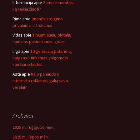
Informacija
apie
Sienų remontas:
ką reikia žinoti?
Rima
apie
Įmonės steigimo
privalumai ir trūkumai
Vidas
apie
Tinkamiausių plytelių
namams pasirinkimas: gidas
Inga
apie
10 geriausių patarimų,
kaip rasti tinkamas valgomojo
kambario kėdes
Asta
apie
Kaip panaudoti
interneto reklamos galią savo
verslui?
Archyvai
2025 m. rugpjūčio mėn.
2025 m. liepos mėn.