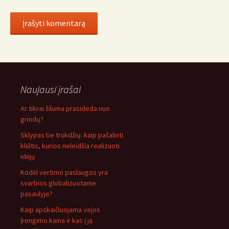
Naujausi įrašai
Ar tikrai šiluma prasideda nuo
grindų?
Sklypas be trukdžių: kaip pašalinti
kliūtis, kurios neleidžia realizuoti
idėjų
Kodėl vertimo paslaugos yra
svarbios globalizuotame
pasaulyje?
Kaip apskaičiuojama vejos
įrengimo kaina ir kas į ją