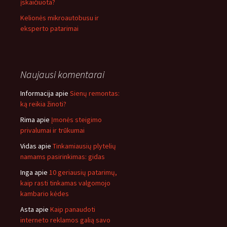
įskaičiuota?
Kelionės mikroautobusu ir
eksperto patarimai
Naujausi komentarai
Informacija
apie
Sienų remontas:
ką reikia žinoti?
Rima
apie
Įmonės steigimo
privalumai ir trūkumai
Vidas
apie
Tinkamiausių plytelių
namams pasirinkimas: gidas
Inga
apie
10 geriausių patarimų,
kaip rasti tinkamas valgomojo
kambario kėdes
Asta
apie
Kaip panaudoti
interneto reklamos galią savo