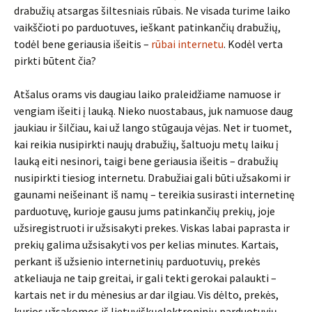
drabužių atsargas šiltesniais rūbais. Ne visada turime laiko
vaikščioti po parduotuves, ieškant patinkančių drabužių,
todėl bene geriausia išeitis –
rūbai internetu
. Kodėl verta
pirkti būtent čia?
Atšalus orams vis daugiau laiko praleidžiame namuose ir
vengiam išeiti į lauką. Nieko nuostabaus, juk namuose daug
jaukiau ir šilčiau, kai už lango stūgauja vėjas. Net ir tuomet,
kai reikia nusipirkti naujų drabužių, šaltuoju metų laiku į
lauką eiti nesinori, taigi bene geriausia išeitis – drabužių
nusipirkti tiesiog internetu. Drabužiai gali būti užsakomi ir
gaunami neišeinant iš namų – tereikia susirasti internetinę
parduotuvę, kurioje gausu jums patinkančių prekių, joje
užsiregistruoti ir užsisakyti prekes. Viskas labai paprasta ir
prekių galima užsisakyti vos per kelias minutes. Kartais,
perkant iš užsienio internetinių parduotuvių, prekės
atkeliauja ne taip greitai, ir gali tekti gerokai palaukti –
kartais net ir du mėnesius ar dar ilgiau. Vis dėlto, prekės,
kurios užsakomos iš lietuviškųelektroninių parduotuvių,