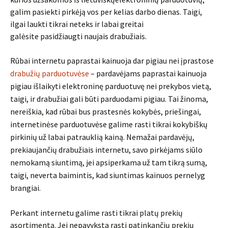
galim pasiekti pirkėją vos per kelias darbo dienas. Taigi,
ilgai laukti tikrai neteks ir labai greitai
galėsite pasidžiaugti naujais drabužiais.
Rūbai internetu
paprastai kainuoja dar pigiau nei įprastose
drabužių parduotuvėse
– pardavėjams paprastai kainuoja
pigiau išlaikyti elektroninę parduotuvę nei prekybos vietą,
taigi, ir drabužiai gali būti parduodami pigiau. Tai žinoma,
nereiškia, kad rūbai bus prastesnės kokybės, priešingai,
internetinėse parduotuvėse galime rasti tikrai kokybiškų
pirkinių už labai patrauklią kainą. Nemažai pardavėjų,
prekiaujančių drabužiais internetu, savo pirkėjams siūlo
nemokamą siuntimą, jei apsiperkama už tam tikrą sumą,
taigi, neverta baimintis, kad siuntimas kainuos pernelyg
brangiai.
Perkant internetu galime rasti tikrai platų prekių
asortimentą. Jei nepavyksta rasti patinkančių prekių