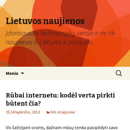
Lietuvos naujienos
Įdomiausios technologijų, verslo ir ne tik
naujienos iš Lietuvos ir pasaulio.
Eiti
Ieškoti:
Meniu
prie
turinio
Rūbai internetu: kodėl verta pirkti
būtent čia?
24 lapkričio, 2013
Kiti straipsniai
Vis šaltėjant orams, dažnam mūsų tenka pasipildyti savo