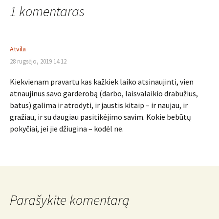
navigacija
1 komentaras
Atvila
28 rugsėjo, 2019 14:12
Kiekvienam pravartu kas kažkiek laiko atsinaujinti, vien
atnaujinus savo garderobą (darbo, laisvalaikio drabužius,
batus) galima ir atrodyti, ir jaustis kitaip – ir naujau, ir
gražiau, ir su daugiau pasitikėjimo savim. Kokie bebūtų
pokyčiai, jei jie džiugina – kodėl ne.
Parašykite komentarą