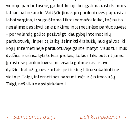
vienoje parduotuvėje, galbūt kitoje bus galima rasti ką nors
labiau patinkančio. Vaikščiojimas po parduotuves paprastai
labai vargina, ir sugaištama tikrai nemažai laiko, tačiau to
negalime pasakyti apie pirkimą internetinėse parduotuvėse
– per valandą galite peržvelgti daugybę internetinių
parduotuvių, ir per tą laiką išsirinkti drabužių nuo galvos iki
kojų. Internetinėje parduotuvėje galite matyti visus turimus
dydžius ir užsisakyti tokias prekes, kokios tiks būtent jums.
Įprastose parduotuvėse ne visada galime rasti savo
dydžio drabužių, nes kartais jie tiesiog būna sukabinti ne
vietoje. Taigi, internetinės parduotuvės ir čia ima viršų.
Taigi, nešalkite apsipirkdami!
Įrašo
←
Stumdomos durys
Dell kompiuteriai
→