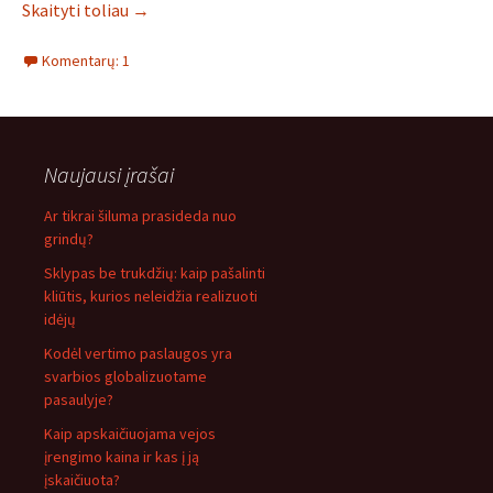
Skaityti toliau
→
Komentarų: 1
Naujausi įrašai
Ar tikrai šiluma prasideda nuo
grindų?
Sklypas be trukdžių: kaip pašalinti
kliūtis, kurios neleidžia realizuoti
idėjų
Kodėl vertimo paslaugos yra
svarbios globalizuotame
pasaulyje?
Kaip apskaičiuojama vejos
įrengimo kaina ir kas į ją
įskaičiuota?