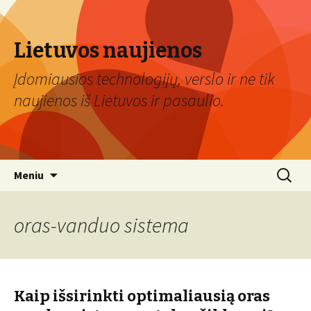
Lietuvos naujienos
Įdomiausios technologijų, verslo ir ne tik
naujienos iš Lietuvos ir pasaulio.
Eiti
Ieškoti:
Meniu
prie
turinio
oras-vanduo sistema
Kaip išsirinkti optimaliausią oras