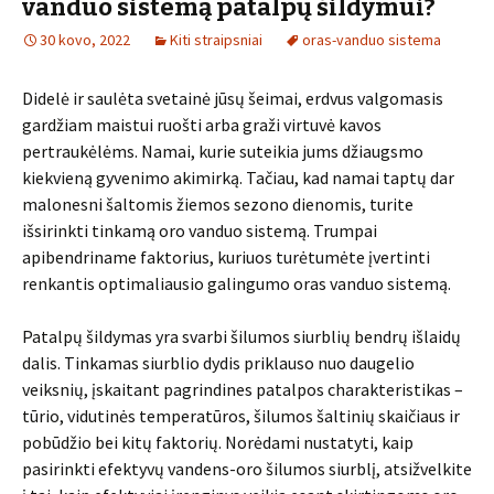
vanduo sistemą patalpų šildymui?
30 kovo, 2022
Kiti straipsniai
oras-vanduo sistema
Didelė ir saulėta svetainė jūsų šeimai, erdvus valgomasis
gardžiam maistui ruošti arba graži virtuvė kavos
pertraukėlėms. Namai, kurie suteikia jums džiaugsmo
kiekvieną gyvenimo akimirką. Tačiau, kad namai taptų dar
malonesni šaltomis žiemos sezono dienomis, turite
išsirinkti tinkamą oro vanduo sistemą. Trumpai
apibendriname faktorius, kuriuos turėtumėte įvertinti
renkantis optimaliausio galingumo oras vanduo sistemą.
Patalpų šildymas yra svarbi šilumos siurblių bendrų išlaidų
dalis. Tinkamas siurblio dydis priklauso nuo daugelio
veiksnių, įskaitant pagrindines patalpos charakteristikas –
tūrio, vidutinės temperatūros, šilumos šaltinių skaičiaus ir
pobūdžio bei kitų faktorių. Norėdami nustatyti, kaip
pasirinkti efektyvų vandens-oro šilumos siurblį, atsižvelkite