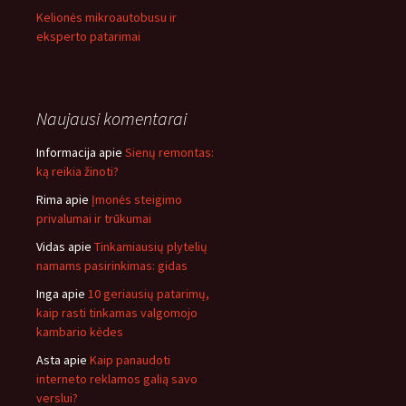
Kelionės mikroautobusu ir
eksperto patarimai
Naujausi komentarai
Informacija
apie
Sienų remontas:
ką reikia žinoti?
Rima
apie
Įmonės steigimo
privalumai ir trūkumai
Vidas
apie
Tinkamiausių plytelių
namams pasirinkimas: gidas
Inga
apie
10 geriausių patarimų,
kaip rasti tinkamas valgomojo
kambario kėdes
Asta
apie
Kaip panaudoti
interneto reklamos galią savo
verslui?