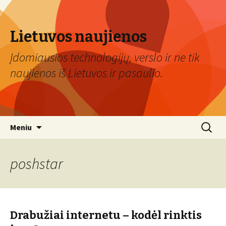
Lietuvos naujienos
Įdomiausios technologijų, verslo ir ne tik
naujienos iš Lietuvos ir pasaulio.
Eiti
Ieškoti:
Meniu
prie
turinio
poshstar
Drabužiai internetu – kodėl rinktis