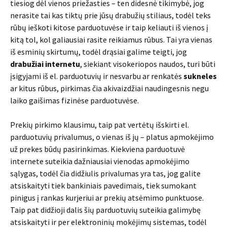
tiesiog dėl vienos priežasties – ten didesnė tikimybė, jog
nerasite tai kas tiktų prie jūsų drabužių stiliaus, todėl teks
rūbų ieškoti kitose parduotuvėse ir taip keliauti iš vienos į
kitą tol, kol galiausiai rasite reikiamus rūbus. Tai yra vienas
iš esminių skirtumų, todėl drąsiai galime teigti, jog
drabužiai internetu
, siekiant visokeriopos naudos, turi būti
įsigyjami iš el. parduotuvių ir nesvarbu ar renkatės
sukneles
ar kitus rūbus, pirkimas čia akivaizdžiai naudingesnis negu
laiko gaišimas fizinėse parduotuvėse.
Prekių pirkimo klausimu, taip pat vertėtų išskirti el.
parduotuvių privalumus, o vienas iš jų – platus apmokėjimo
už prekes būdų pasirinkimas. Kiekviena parduotuvė
internete suteikia dažniausiai vienodas apmokėjimo
sąlygas, todėl čia didžiulis privalumas yra tas, jog galite
atsiskaityti tiek bankiniais pavedimais, tiek sumokant
pinigus į rankas kurjeriui ar prekių atsėmimo punktuose.
Taip pat didžioji dalis šių parduotuvių suteikia galimybę
atsiskaityti ir per elektroninių mokėjimų sistemas, todėl