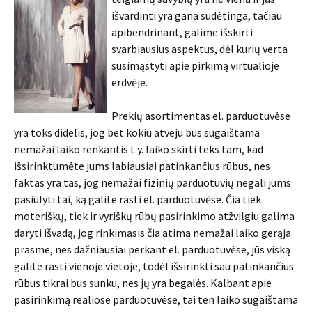
išvardinti yra gana sudėtinga, tačiau
apibendrinant, galime išskirti
svarbiausius aspektus, dėl kurių verta
susimąstyti apie pirkimą virtualioje
erdvėje.
Prekių asortimentas el. parduotuvėse
yra toks didelis, jog bet kokiu atveju bus sugaištama
nemažai laiko renkantis t.y. laiko skirti teks tam, kad
išsirinktumėte jums labiausiai patinkančius rūbus, nes
faktas yra tas, jog nemažai fizinių parduotuvių negali jums
pasiūlyti tai, ką galite rasti el. parduotuvėse. Čia tiek
moteriškų, tiek ir vyriškų rūbų pasirinkimo atžvilgiu galima
daryti išvadą, jog rinkimasis čia atima nemažai laiko gerąja
prasme, nes dažniausiai perkant el. parduotuvėse, jūs viską
galite rasti vienoje vietoje, todėl išsirinkti sau patinkančius
rūbus tikrai bus sunku, nes jų yra begalės. Kalbant apie
pasirinkimą realiose parduotuvėse, tai ten laiko sugaištama