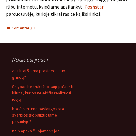
rūbų internetu, kviečiame apsilankyti
Poshstar
parduotuvėje, kurioje tikrai rasite ką išsirinkti.
Komentarų: 1
Naujausi įrašai
Ar tikrai šiluma prasideda nuo
grindų?
Sklypas be trukdžių: kaip pašalinti
kliūtis, kurios neleidžia realizuoti
idėjų
Kodėl vertimo paslaugos yra
svarbios globalizuotame
pasaulyje?
Kaip apskaičiuojama vejos