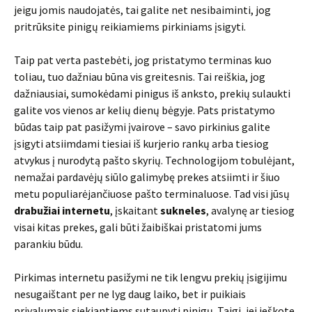
jeigu jomis naudojatės, tai galite net nesibaiminti, jog
pritrūksite pinigų reikiamiems pirkiniams įsigyti.
Taip pat verta pastebėti, jog pristatymo terminas kuo
toliau, tuo dažniau būna vis greitesnis. Tai reiškia, jog
dažniausiai, sumokėdami pinigus iš anksto, prekių sulaukti
galite vos vienos ar kelių dienų bėgyje. Pats pristatymo
būdas taip pat pasižymi įvairove – savo pirkinius galite
įsigyti atsiimdami tiesiai iš kurjerio rankų arba tiesiog
atvykus į nurodytą pašto skyrių. Technologijom tobulėjant,
nemažai pardavėjų siūlo galimybę prekes atsiimti ir šiuo
metu populiarėjančiuose pašto terminaluose. Tad visi jūsų
drabužiai internetu
, įskaitant
sukneles
, avalynę ar tiesiog
visai kitas prekes, gali būti žaibiškai pristatomi jums
parankiu būdu.
Pirkimas internetu pasižymi ne tik lengvu prekių įsigijimu
nesugaištant per ne lyg daug laiko, bet ir puikiais
privalumais siekiantiems sutaupyti pinigų. Taigi, jei ieškote