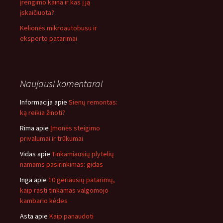
įrengimo kaina ir kas į ją
įskaičiuota?
Kelionės mikroautobusu ir
eksperto patarimai
Naujausi komentarai
Informacija
apie
Sienų remontas:
ką reikia žinoti?
Rima
apie
Įmonės steigimo
privalumai ir trūkumai
Vidas
apie
Tinkamiausių plytelių
namams pasirinkimas: gidas
Inga
apie
10 geriausių patarimų,
kaip rasti tinkamas valgomojo
kambario kėdes
Asta
apie
Kaip panaudoti