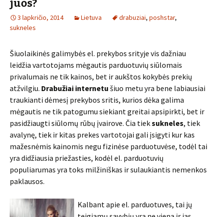
juos?
3 lapkričio, 2014
Lietuva
drabuziai
,
poshstar
,
sukneles
Šiuolaikinės galimybės el. prekybos srityje vis dažniau
leidžia vartotojams mėgautis parduotuvių siūlomais
privalumais ne tik kainos, bet ir aukštos kokybės prekių
atžvilgiu.
Drabužiai internetu
šiuo metu yra bene labiausiai
traukianti dėmesį prekybos sritis, kurios dėka galima
mėgautis ne tik patogumu siekiant greitai apsipirkti, bet ir
pasidžiaugti siūlomų rūbų įvairove. Čia tiek
sukneles
, tiek
avalynę, tiek ir kitas prekes vartotojai gali įsigyti kur kas
mažesnėmis kainomis negu fizinėse parduotuvėse, todėl tai
yra didžiausia priežasties, kodėl el. parduotuvių
populiarumas yra toks milžiniškas ir sulaukiantis nemenkos
paklausos.
Kalbant apie el. parduotuves, tai jų
teigiamų savybių yra ne viena ir jas