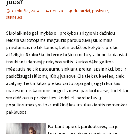
juos?
3 lapkričio, 2014
Lietuva
drabuziai
,
poshstar
,
sukneles
Šiuolaikinės galimybės el. prekybos srityje vis dažniau
leidžia vartotojams mėgautis parduotuvių siūlomais
privalumais ne tik kainos, bet ir aukštos kokybės prekių
atžvilgiu.
Drabužiai internetu
šiuo metu yra bene labiausiai
traukianti dėmesį prekybos sritis, kurios dėka galima
mėgautis ne tik patogumu siekiant greitai apsipirkti, bet ir
pasidžiaugti siūlomų rūbų įvairove. Čia tiek
sukneles
, tiek
avalynę, tiek ir kitas prekes vartotojai gali įsigyti kur kas
mažesnėmis kainomis negu fizinėse parduotuvėse, todėl tai
yra didžiausia priežasties, kodėl el. parduotuvių
populiarumas yra toks milžiniškas ir sulaukiantis nemenkos
paklausos.
Kalbant apie el. parduotuves, tai jų
teigiamų savybių yra ne viena ir jas