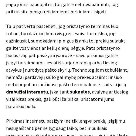
jeigu jomis naudojatės, tai galite net nesibaiminti, jog
pritrūksite pinigų reikiamiems pirkiniams įsigyti.
Taip pat verta pastebėti, jog pristatymo terminas kuo
toliau, tuo dažniau būna vis greitesnis. Tai reiškia, jog
dažniausiai, sumokėdami pinigus iš anksto, prekių sulaukti
galite vos vienos ar kelių dienų bėgyje. Pats pristatymo
būdas taip pat pasižymi įvairove – savo pirkinius galite
įsigyti atsiimdami tiesiai iš kurjerio rankų arba tiesiog
atvykus į nurodytą pašto skyrių. Technologijom tobulėjant,
nemažai pardavėjų siūlo galimybę prekes atsiimti ir šiuo
metu populiarėjančiuose pašto terminaluose. Tad visi jūsų
drabužiai internetu
, įskaitant
sukneles
, avalynę ar tiesiog
visai kitas prekes, gali būti žaibiškai pristatomi jums
parankiu būdu.
Pirkimas internetu pasižymi ne tik lengvu prekių įsigijimu
nesugaištant per ne lyg daug laiko, bet ir puikiais
privalumais siekiantiems sutaupyti pinigų. Taigi, jei ieškote