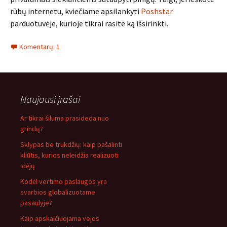
rūbų internetu, kviečiame apsilankyti
Poshstar
parduotuvėje, kurioje tikrai rasite ką išsirinkti.
Komentarų: 1
Naujausi įrašai
Ar tikrai šiluma prasideda nuo
grindų?
Sklypas be trukdžių: kaip pašalinti
kliūtis, kurios neleidžia realizuoti
idėjų
Kodėl vertimo paslaugos yra
svarbios globalizuotame
pasaulyje?
Kaip apskaičiuojama vejos