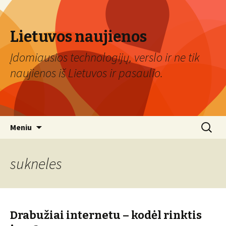
Lietuvos naujienos
Įdomiausios technologijų, verslo ir ne tik
naujienos iš Lietuvos ir pasaulio.
Eiti
Ieškoti:
Meniu
prie
turinio
sukneles
Drabužiai internetu – kodėl rinktis