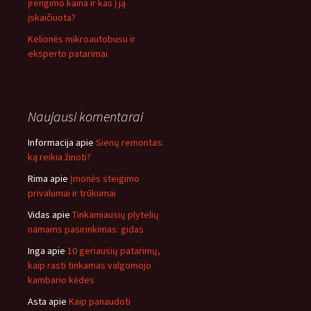
įrengimo kaina ir kas į ją
įskaičiuota?
Kelionės mikroautobusu ir
eksperto patarimai
Naujausi komentarai
Informacija
apie
Sienų remontas:
ką reikia žinoti?
Rima
apie
Įmonės steigimo
privalumai ir trūkumai
Vidas
apie
Tinkamiausių plytelių
namams pasirinkimas: gidas
Inga
apie
10 geriausių patarimų,
kaip rasti tinkamas valgomojo
kambario kėdes
Asta
apie
Kaip panaudoti