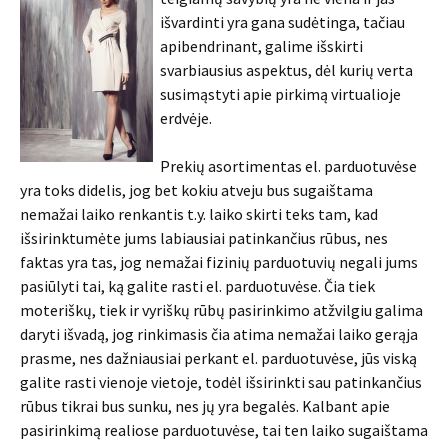
išvardinti yra gana sudėtinga, tačiau
apibendrinant, galime išskirti
svarbiausius aspektus, dėl kurių verta
susimąstyti apie pirkimą virtualioje
erdvėje.
Prekių asortimentas el. parduotuvėse
yra toks didelis, jog bet kokiu atveju bus sugaištama
nemažai laiko renkantis t.y. laiko skirti teks tam, kad
išsirinktumėte jums labiausiai patinkančius rūbus, nes
faktas yra tas, jog nemažai fizinių parduotuvių negali jums
pasiūlyti tai, ką galite rasti el. parduotuvėse. Čia tiek
moteriškų, tiek ir vyriškų rūbų pasirinkimo atžvilgiu galima
daryti išvadą, jog rinkimasis čia atima nemažai laiko gerąja
prasme, nes dažniausiai perkant el. parduotuvėse, jūs viską
galite rasti vienoje vietoje, todėl išsirinkti sau patinkančius
rūbus tikrai bus sunku, nes jų yra begalės. Kalbant apie
pasirinkimą realiose parduotuvėse, tai ten laiko sugaištama