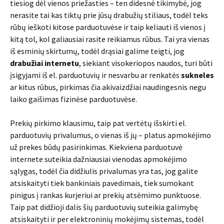
tiesiog dėl vienos priežasties – ten didesnė tikimybė, jog
nerasite tai kas tiktų prie jūsų drabužių stiliaus, todėl teks
rūbų ieškoti kitose parduotuvėse ir taip keliauti iš vienos į
kitą tol, kol galiausiai rasite reikiamus rūbus. Tai yra vienas
iš esminių skirtumų, todėl drąsiai galime teigti, jog
drabužiai internetu
, siekiant visokeriopos naudos, turi būti
įsigyjami iš el. parduotuvių ir nesvarbu ar renkatės
sukneles
ar kitus rūbus, pirkimas čia akivaizdžiai naudingesnis negu
laiko gaišimas fizinėse parduotuvėse.
Prekių pirkimo klausimu, taip pat vertėtų išskirti el.
parduotuvių privalumus, o vienas iš jų – platus apmokėjimo
už prekes būdų pasirinkimas. Kiekviena parduotuvė
internete suteikia dažniausiai vienodas apmokėjimo
sąlygas, todėl čia didžiulis privalumas yra tas, jog galite
atsiskaityti tiek bankiniais pavedimais, tiek sumokant
pinigus į rankas kurjeriui ar prekių atsėmimo punktuose.
Taip pat didžioji dalis šių parduotuvių suteikia galimybę
atsiskaityti ir per elektroninių mokėjimų sistemas, todėl