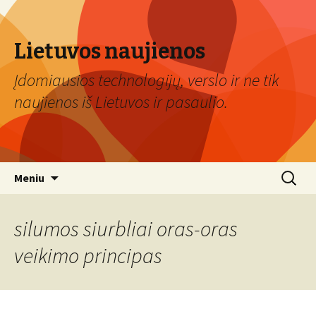
Lietuvos naujienos
Įdomiausios technologijų, verslo ir ne tik
naujienos iš Lietuvos ir pasaulio.
Eiti
Ieškoti:
Meniu
prie
turinio
silumos siurbliai oras-oras
veikimo principas