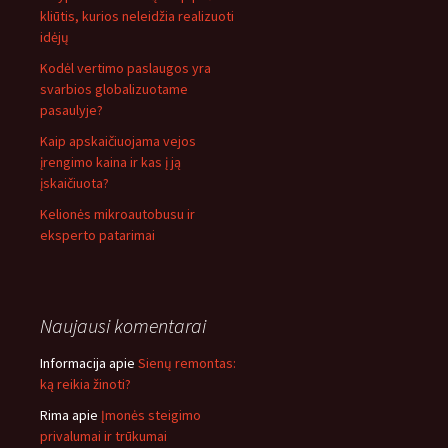
kliūtis, kurios neleidžia realizuoti
idėjų
Kodėl vertimo paslaugos yra
svarbios globalizuotame
pasaulyje?
Kaip apskaičiuojama vejos
įrengimo kaina ir kas į ją
įskaičiuota?
Kelionės mikroautobusu ir
eksperto patarimai
Naujausi komentarai
Informacija
apie
Sienų remontas:
ką reikia žinoti?
Rima
apie
Įmonės steigimo
privalumai ir trūkumai