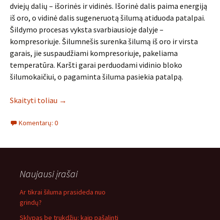
dviejų dalių – išorinės ir vidinės. Išorinė dalis paima energiją
iš oro, o vidinė dalis sugeneruotą šilumą atiduoda patalpai.
Šildymo procesas vyksta svarbiausioje dalyje –
kompresoriuje. Šilumnešis surenka šilumą iš oro ir virsta
garais, jie suspaudžiami kompresoriuje, pakeliama
temperatūra. Karšti garai perduodami vidinio bloko
šilumokaičiui, o pagaminta šiluma pasiekia patalpą.
Skaityti toliau
→
Komentarų: 0
Naujausi įrašai
Ar tikrai šiluma prasideda nuo
grindų?
Sklypas be trukdžių: kaip pašalinti