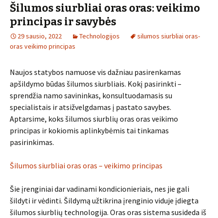
Šilumos siurbliai oras oras: veikimo
principas ir savybės
29 sausio, 2022
Technologijos
silumos siurbliai oras-
oras veikimo principas
Naujos statybos namuose vis dažniau pasirenkamas
apšildymo būdas šilumos siurbliais. Kokį pasirinkti –
sprendžia namo savininkas, konsultuodamasis su
specialistais ir atsižvelgdamas į pastato savybes.
Aptarsime, koks šilumos siurblių oras oras veikimo
principas ir kokiomis aplinkybėmis tai tinkamas
pasirinkimas.
Šilumos siurbliai oras oras – veikimo principas
Šie įrenginiai dar vadinami kondicionieriais, nes jie gali
šildyti ir vėdinti. Šildymą užtikrina įrenginio viduje įdiegta
šilumos siurblių technologija. Oras oras sistema susideda iš