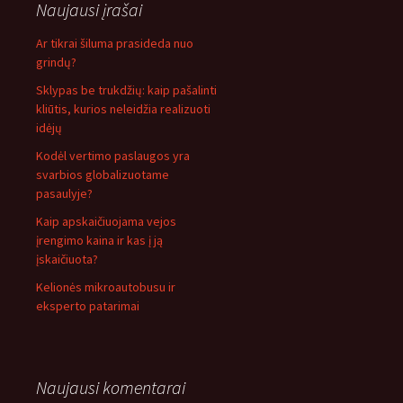
Naujausi įrašai
Ar tikrai šiluma prasideda nuo
grindų?
Sklypas be trukdžių: kaip pašalinti
kliūtis, kurios neleidžia realizuoti
idėjų
Kodėl vertimo paslaugos yra
svarbios globalizuotame
pasaulyje?
Kaip apskaičiuojama vejos
įrengimo kaina ir kas į ją
įskaičiuota?
Kelionės mikroautobusu ir
eksperto patarimai
Naujausi komentarai