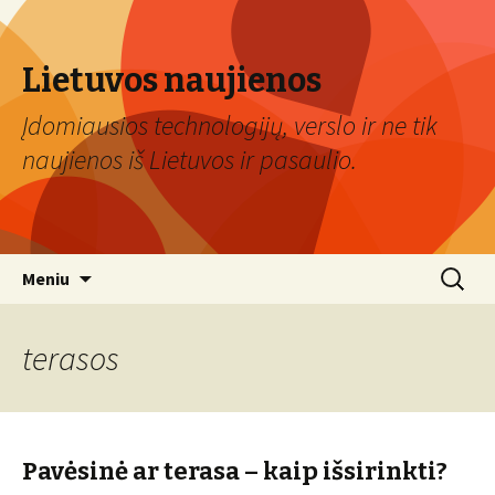
Lietuvos naujienos
Įdomiausios technologijų, verslo ir ne tik
naujienos iš Lietuvos ir pasaulio.
Eiti
Ieškoti:
Meniu
prie
turinio
terasos
Pavėsinė ar terasa – kaip išsirinkti?