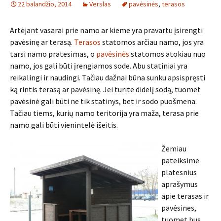
22 balandžio, 2014
Verslas
pavėsinės
,
terasos
Artėjant vasarai prie namo ar kieme yra pravartu įsirengti
pavėsinę ar terasą.
Terasos
statomos arčiau namo, jos yra
tarsi namo pratesimas, o
pavėsinės
statomos atokiau nuo
namo, jos gali būti įrengiamos sode. Abu statiniai yra
reikalingi ir naudingi. Tačiau dažnai būna sunku apsispręsti
ką rintis terasą ar pavėsinę. Jei turite didelį sodą, tuomet
pavėsinė gali būti ne tik statinys, bet ir sodo puošmena.
Tačiau tiems, kurių namo teritorija yra maža, terasa prie
namo gali būti vienintelė išeitis.
Žemiau
pateiksime
platesnius
aprašymus
apie terasas ir
pavėsines,
tuomet bus