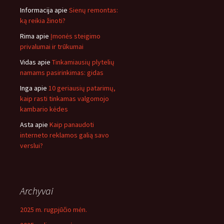
Informacija
apie
Sienų remontas:
ką reikia žinoti?
Rima
apie
Įmonės steigimo
privalumai ir trūkumai
Vidas
apie
Tinkamiausių plytelių
namams pasirinkimas: gidas
Inga
apie
10 geriausių patarimų,
kaip rasti tinkamas valgomojo
kambario kėdes
Asta
apie
Kaip panaudoti
interneto reklamos galią savo
verslui?
Archyvai
2025 m. rugpjūčio mėn.