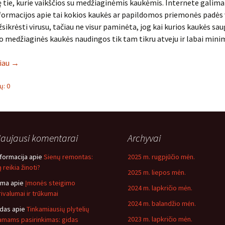
 tie, kurie vaikščios su medžiaginėmis kaukėmis. Internete galima 
ormacijos apie tai kokios kaukės ar papildomos priemonės padės 
žsikrėsti virusu, tačiau ne visur paminėta, jog kai kurios kaukės sa
, o medžiaginės kaukės naudingos tik tam tikru atveju ir labai minim
liau
→
: 0
aujausi komentarai
Archyvai
nformacija
apie
Sienų remontas:
2025 m. rugpjūčio mėn.
 reikia žinoti?
2025 m. liepos mėn.
ima
apie
Įmonės steigimo
2024 m. lapkričio mėn.
rivalumai ir trūkumai
2024 m. balandžio mėn.
idas
apie
Tinkamiausių plytelių
2023 m. lapkričio mėn.
amams pasirinkimas: gidas