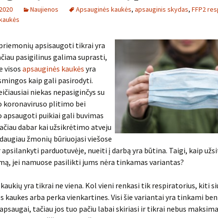
 2020
Naujienos
Apsauginės kaukės
,
apsauginis skydas
,
FFP2 resp
 kaukės
priemonių apsisaugoti tikrai yra
čiau pasigilinus galima suprasti,
ne visos
apsauginės kaukės
yra
smingos kaip gali pasirodyti.
ičiausiai niekas nepasiginčys su
o koronaviruso plitimo bei
 apsaugoti puikiai gali buvimas
čiau dabar kai užsikrėtimo atveju
 daugiau žmonių būriuojasi viešose
r apsilankyti parduotuvėje, nueiti į darbą yra būtina. Taigi, kaip užsi
ą, jei namuose pasilikti jums nėra tinkamas variantas?
aukių yra tikrai ne viena. Kol vieni renkasi tik respiratorius, kiti si
 kaukes arba perka vienkartines. Visi šie variantai yra tinkami ben
apsaugai, tačiau jos tuo pačiu labai skiriasi ir tikrai nebus maksima