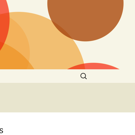
Ieškoti:
s