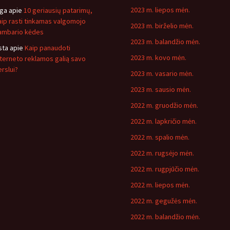
2023 m. liepos mėn.
nga
apie
10 geriausių patarimų,
aip rasti tinkamas valgomojo
2023 m. birželio mėn.
ambario kėdes
2023 m. balandžio mėn.
sta
apie
Kaip panaudoti
2023 m. kovo mėn.
nterneto reklamos galią savo
erslui?
2023 m. vasario mėn.
2023 m. sausio mėn.
2022 m. gruodžio mėn.
2022 m. lapkričio mėn.
2022 m. spalio mėn.
2022 m. rugsėjo mėn.
2022 m. rugpjūčio mėn.
2022 m. liepos mėn.
2022 m. gegužės mėn.
2022 m. balandžio mėn.