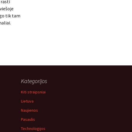
rasti
viešoje
ugo tik tam
aliai.
Kategorijos
Kiti straipsniai
Lietuva
Naujienos
Pasaulis
Technologijos