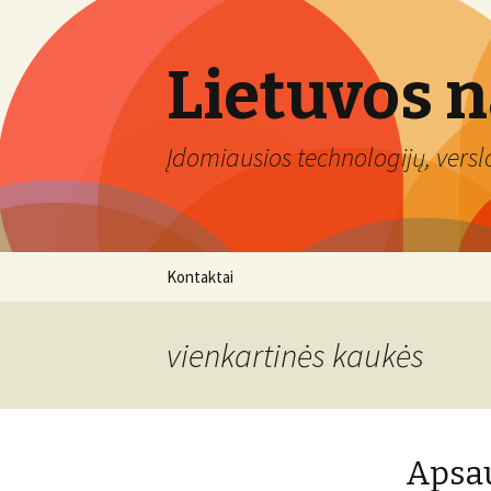
Lietuvos 
Įdomiausios technologijų, verslo 
Eiti
Kontaktai
prie
turinio
vienkartinės kaukės
Apsau