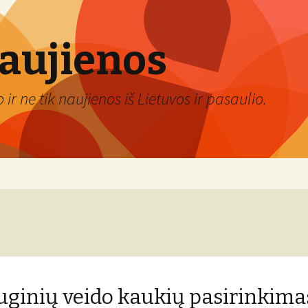
naujienos
ir ne tik naujienos iš Lietuvos ir pasaulio.
ginių veido kaukių pasirinkima