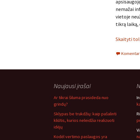
apsisaugoję
nemažai inf
vietoje neu
tikrą laiką
Skaityti to
Komentarų
Naujausi įrašai
N
Ar tikrai šiluma prasideda nuo
I
grindų?
ką
Sklypas be trukdžių: kaip pašalinti
R
kliūtis, kurios neleidžia realizuoti
p
idėjų
V
Kodėl vertimo paslaugos yra
n