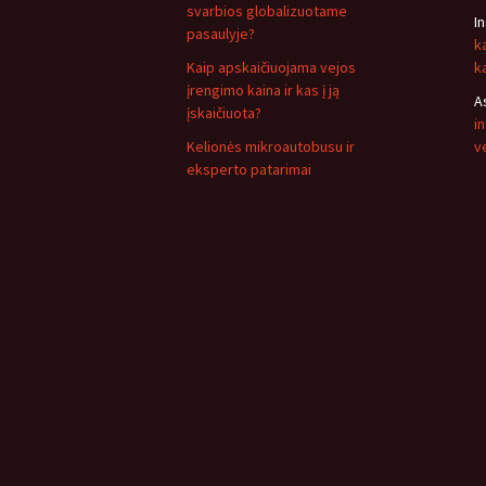
svarbios globalizuotame
I
pasaulyje?
k
Kaip apskaičiuojama vejos
k
įrengimo kaina ir kas į ją
A
įskaičiuota?
i
Kelionės mikroautobusu ir
v
eksperto patarimai