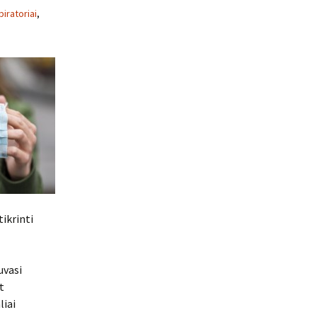
iratoriai
,
tikrinti
uvasi
t
liai