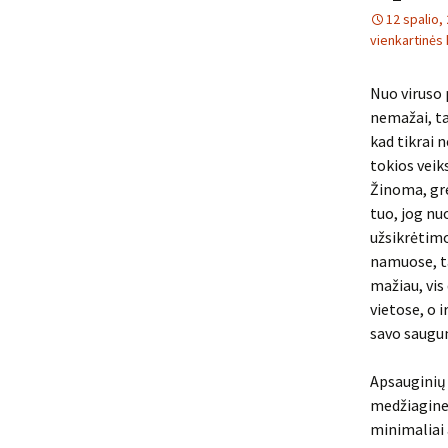
12 spalio,
vienkartinės
Nuo viruso 
nemažai, ta
kad tikrai 
tokios veik
Žinoma, gre
tuo, jog nu
užsikrėtimo
namuose, ta
mažiau, vis
vietose, o i
savo saugum
Apsauginių k
medžiagines
minimaliai 