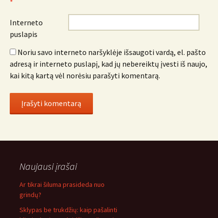
*
Interneto
puslapis
Noriu savo interneto naršyklėje išsaugoti vardą, el. pašto
adresą ir interneto puslapį, kad jų nebereiktų įvesti iš naujo,
kai kitą kartą vėl norėsiu parašyti komentarą.
Naujausi įrašai
Ar tikrai šiluma prasideda nuo
grindų?
Sklypas be trukdžių: kaip pašalinti