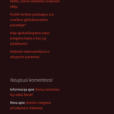
kliūtis, kurios neleidžia realizuoti
idėjų
Kodėl vertimo paslaugos yra
svarbios globalizuotame
pasaulyje?
Kaip apskaičiuojama vejos
įrengimo kaina ir kas į ją
įskaičiuota?
Kelionės mikroautobusu ir
eksperto patarimai
Naujausi komentarai
Informacija
apie
Sienų remontas:
ką reikia žinoti?
Rima
apie
Įmonės steigimo
privalumai ir trūkumai