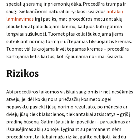
specialių serumų ir priemonių dėka. Procedūra trumpa ir
saugi. Siekiančioms natūraliai ryškios išvaizdos
antakių
laminavimas
irgi patiks, mat procedūros metu antakių
plaukeliai atpalaiduojami kremu, kad juos būtų galima
lengviau sušukuoti. Tuomet plaukeliai šukuojama jiems
suteikiant norimą formą ir užtepamas fiksuojantis kremas.
Tuomet vėl šukuojama ir vėl tepamas kremas – procedūra
kartojama kelis kartus, kol išgaunama norima išvaizda.
Rizikos
Abi procedūros laikomos visiškai saugiomis ir net nesėkmės
atveju, jei dėl kokių nors priežasčių kosmetologei
nepavyktų pasiekti jūsų norimo rezultato, po mėnesio ar
dviejų jūsų tiek blakstienos, tiek antakiai atsistatys – grįš į
pradinę būseną. Galimi šalutiniai poveikiai – paraudimas ar
išsausėjimas akių zonoje. Lyginant su permanentinėm
procedūrom, tai labai maža rizika, galite nebijoti, kad du