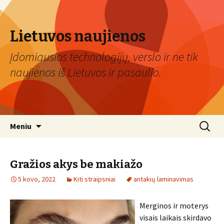
Lietuvos naujienos
Įdomiausios technologijų, verslo ir ne tik
naujienos iš Lietuvos ir pasaulio.
Eiti
Ieškoti:
Meniu
prie
turinio
Gražios akys be makiažo
5 kovo, 2022
Kiti straipsniai
antakių laminavimas
Merginos ir moterys
visais laikais skirdavo