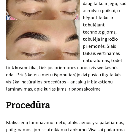
daug laiko ir jėgų, kad
atrodytų puikiai, o
bėgant laikui ir
tobulėjant
technologijoms,
tobulėja ir grožio
priemonės. Šiais
laikais vertinamas
natūralumas, todėl
tiek kosmetika, tiek jos priemonės darosi vis sveikesnės
odai. Prieš keletą metų išpopuliarėjo dvi pusiau ilgalaikės,
visiškai natūralios procedūros – antakių ir blakstienų
laminavimas, apie kurias jums ir papasakosime.
Procedūra
Blakstienų laminavimo metu, blakstienos yra pakeliamos,
pailginamos, joms suteikiama tankumo. Visa tai padaroma