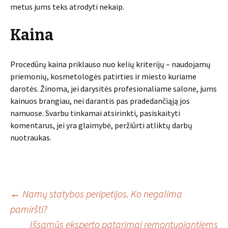
metus jums teks atrodyti nekaip.
Kaina
Procedūrų kaina priklauso nuo kelių kriterijų – naudojamų
priemonių, kosmetologės patirties ir miesto kuriame
darotės. Žinoma, jei darysitės profesionaliame salone, jums
kainuos brangiau, nei darantis pas pradedančiąją jos
namuose. Svarbu tinkamai atsirinkti, pasiskaityti
komentarus, jei yra glaimybė, peržiūrti atliktų darbų
nuotraukas.
Įrašo
←
Namų statybos peripetijos. Ko negalima
pamiršti?
Išsamūs eksperto patarimai remontuojantiems