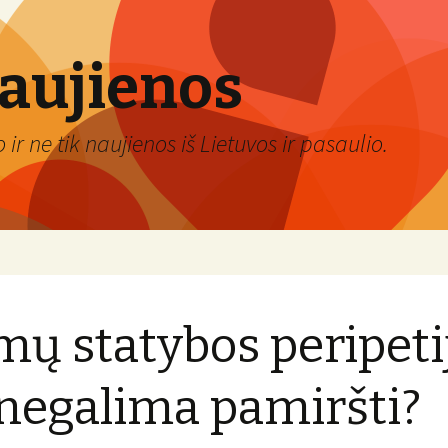
naujienos
ir ne tik naujienos iš Lietuvos ir pasaulio.
ų statybos peripeti
negalima pamiršti?