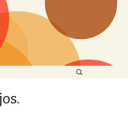
Ieškoti:
jos.