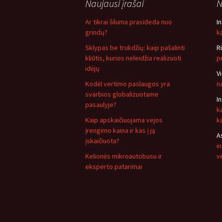
Naujausi įrašai
N
Ar tikrai šiluma prasideda nuo
I
grindų?
ką
Sklypas be trukdžių: kaip pašalinti
R
kliūtis, kurios neleidžia realizuoti
p
idėjų
V
Kodėl vertimo paslaugos yra
n
svarbios globalizuotame
I
pasaulyje?
k
Kaip apskaičiuojama vejos
k
įrengimo kaina ir kas į ją
A
įskaičiuota?
i
Kelionės mikroautobusu ir
v
eksperto patarimai