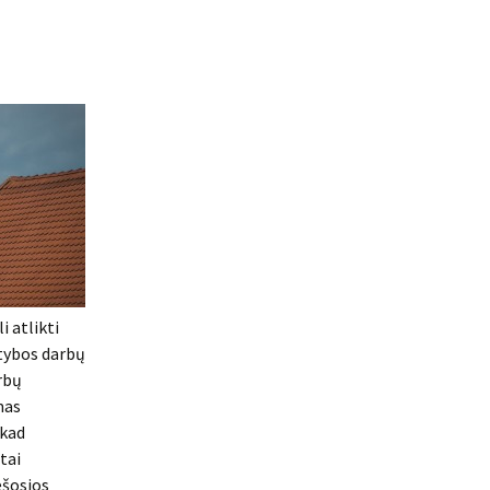
i atlikti
atybos darbų
rbų
mas
 kad
tai
ešosios