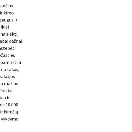
jančius
rinkimo
saugus ir
ikiai
na siekti,
labai dažnai
astebėti
iežasties
pamiršti ir
imo takus,
eakcijos
 ką mažiau
Puikiai
iau ir
ie 10 000
ir išimčių.
bų vykdymo