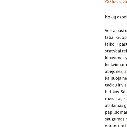
5 kovo, 2
Kokių aspe
Verta paste
labai kruop
laiko ir pas
statybai rei
klausimas y
kiekvienam
abejonės, s
kainuoja ne
tačiau ir vi
bet kas. Sė
meistrai, k
atlikimas g
papildomas 
saugumas na
garantuoti.