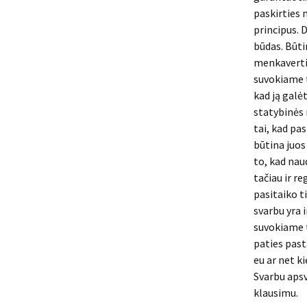
paskirties 
principus. 
būdas. Būti
menkavertis
suvokiame t
kad ją galė
statybinės 
tai, kad pas
būtina juos
to, kad nau
tačiau ir r
pasitaiko t
svarbu yra 
suvokiame t
paties past
eu ar net ki
Svarbu apsv
klausimu.