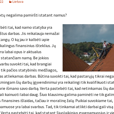
022
Lietuva
ktų negalima pamiršti statant namus?
bėti tai, kad namo statyba yra
štus darbas. Jis reikalauja nemažai
tangų. O ką jau ir kalbėti apie
kalingus finansinius išteklius. Jų
ra labai opus ir aktualus
 statančiam namą. Be jokios
varbu suvokti tai, kad brangiai
 tik pačios statybinės medžiagos,
sas atliekamas darbas. Būtina suvokti tai, kad pastarųjų tikrai negal
kmingam šių darbų įgyvendinimui yra reikalingi tik kvalifikuoti st
urie išmano savo darbą. Verta pastebėti tai, kad netinkamas šių da
ali kainuoti labai daug. Šiuo klausimu galima paminėti ne tik gali
finansines išlaidas, tačiau ir moralinę žalą. Puikiai suvokiame tai,
muose yra labai svarbus. Tad, tik tinkamai atlikti darbai gali visą 
 Verta pastebėti tai, kad statant šiuolaikinius gyvenamuosius ir vi