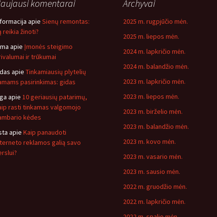
aujausi komentarai
Archyvai
nformacija
apie
Sienų remontas:
2025 m. rugpjūčio mėn.
 reikia žinoti?
2025 m. liepos mėn.
ima
apie
Įmonės steigimo
2024 m. lapkričio mėn.
rivalumai ir trūkumai
2024 m. balandžio mėn.
idas
apie
Tinkamiausių plytelių
2023 m. lapkričio mėn.
amams pasirinkimas: gidas
2023 m. liepos mėn.
nga
apie
10 geriausių patarimų,
aip rasti tinkamas valgomojo
2023 m. birželio mėn.
ambario kėdes
2023 m. balandžio mėn.
sta
apie
Kaip panaudoti
2023 m. kovo mėn.
nterneto reklamos galią savo
erslui?
2023 m. vasario mėn.
2023 m. sausio mėn.
2022 m. gruodžio mėn.
2022 m. lapkričio mėn.
2022 m. spalio mėn.