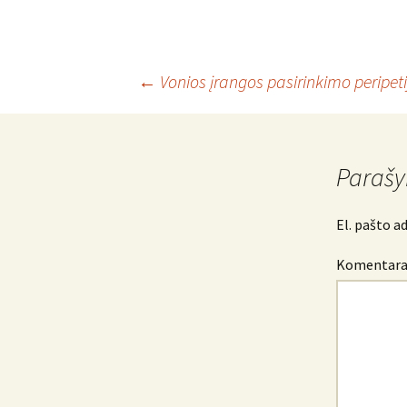
Įrašo
←
Vonios įrangos pasirinkimo peripeti
navigacija
Parašy
El. pašto a
Komentar