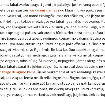
namus labai svarbu saugoti gamtą ir palaikyti jos tvarumą puoselė
Dėl šios priežasties
karkasinis namas
šiuo klausimu yra puikus pasi
na suvokti tai, kad namo ekologiškumas nereiškia to, kad jis yra ne
. Priešingai, tokios medžiagos yra labai ilgaamžės ir patvarios. Pu
ai, kad žmogaus sveikata šiuo klausimu yra labai svarbi. Taigi, būti
tume apsaugoti pačiais įvairiausiais būdais. Net neistikima, tačiau 
medžiagos gali būti labai pavojingos kvėpavimo takams. Būtina p
tarieji yra labai jautrūs ir gali būti lengvai pažeidžiami. Dėl šios pr
 saugoti visomis savo išgalėmis. Be kita ko, šiuo aspektu negalima 
dojamos statybinės medžiagos gali neigiamai veikti ne tik kvėpav
egos organus, odos būklę. Šiuo atveju, nepageidaujamos alerginės r
ikrai labai dažnai. Be jokios abejonės, namo statybos klausimu ne
ir
stogo dengimo kaina
, šiems veiksmams atlikti reikalingi kaštai. 
ai, kad visą tai lemia ne tik reikalingos medžiagos, darbo jėga, tač
ato plotas. Tarkime apie 200 kv namo stogo danga gali kainuoti ap
ek daugiau. Be jokios abejonės, kiekvienų atveju gali būti korekcijų 
arstyti visus galimus variantus tiek medžiagų įsigijimo, tiek dar