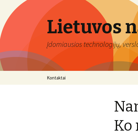
Lietuvos 
Įdomiausios technologijų, verslo 
Eiti
Kontaktai
prie
turinio
Nam
Ko 