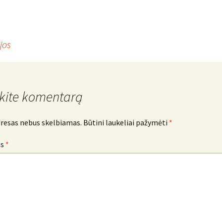
jos
kite komentarą
dresas nebus skelbiamas.
Būtini laukeliai pažymėti
*
as
*