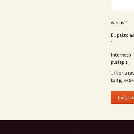
Vardas
*
El. pašto a
*
Interneto
puslapis
Noriu sav
kad jų nebe