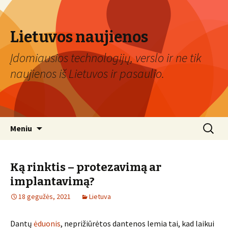
Lietuvos naujienos
Įdomiausios technologijų, verslo ir ne tik
naujienos iš Lietuvos ir pasaulio.
Eiti
Ieškoti:
Meniu
prie
turinio
Ką rinktis – protezavimą ar
implantavimą?
18 gegužės, 2021
Lietuva
Dantų
ėduonis
, neprižiūrėtos dantenos lemia tai, kad laikui