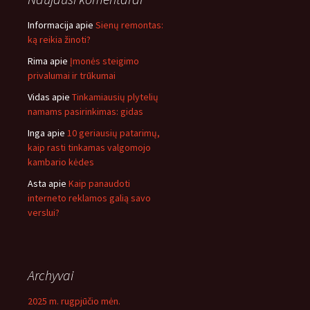
Informacija
apie
Sienų remontas:
ką reikia žinoti?
Rima
apie
Įmonės steigimo
privalumai ir trūkumai
Vidas
apie
Tinkamiausių plytelių
namams pasirinkimas: gidas
Inga
apie
10 geriausių patarimų,
kaip rasti tinkamas valgomojo
kambario kėdes
Asta
apie
Kaip panaudoti
interneto reklamos galią savo
verslui?
Archyvai
2025 m. rugpjūčio mėn.