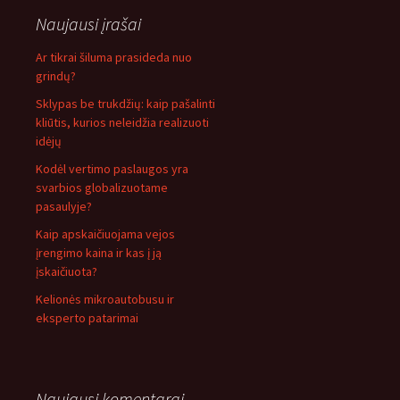
Naujausi įrašai
Ar tikrai šiluma prasideda nuo
grindų?
Sklypas be trukdžių: kaip pašalinti
kliūtis, kurios neleidžia realizuoti
idėjų
Kodėl vertimo paslaugos yra
svarbios globalizuotame
pasaulyje?
Kaip apskaičiuojama vejos
įrengimo kaina ir kas į ją
įskaičiuota?
Kelionės mikroautobusu ir
eksperto patarimai
Naujausi komentarai