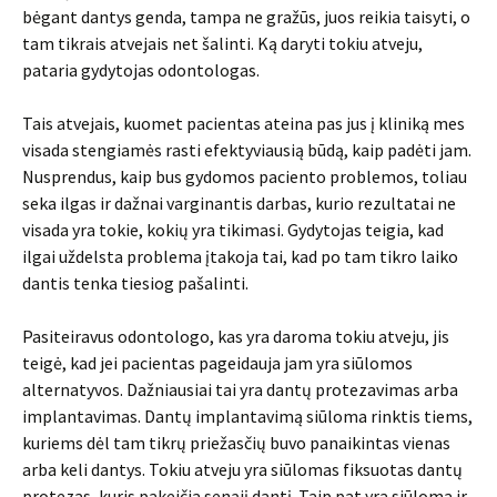
bėgant dantys genda, tampa ne gražūs, juos reikia taisyti, o
tam tikrais atvejais net šalinti. Ką daryti tokiu atveju,
pataria gydytojas odontologas.
Tais atvejais, kuomet pacientas ateina pas jus į kliniką mes
visada stengiamės rasti efektyviausią būdą, kaip padėti jam.
Nusprendus, kaip bus gydomos paciento problemos, toliau
seka ilgas ir dažnai varginantis darbas, kurio rezultatai ne
visada yra tokie, kokių yra tikimasi. Gydytojas teigia, kad
ilgai uždelsta problema įtakoja tai, kad po tam tikro laiko
dantis tenka tiesiog pašalinti.
Pasiteiravus odontologo, kas yra daroma tokiu atveju, jis
teigė, kad jei pacientas pageidauja jam yra siūlomos
alternatyvos. Dažniausiai tai yra dantų protezavimas arba
implantavimas. Dantų implantavimą siūloma rinktis tiems,
kuriems dėl tam tikrų priežasčių buvo panaikintas vienas
arba keli dantys. Tokiu atveju yra siūlomas fiksuotas dantų
protezas, kuris pakeičia senąjį dantį. Taip pat yra siūloma ir