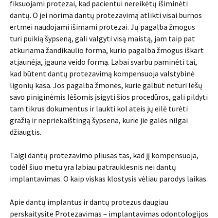
fiksuojami protezai, kad pacientui nereikėtų išiminėti
dantų. O jei norima dantų protezavimą atlikti visai burnos
ertmei naudojami išimami protezai. Jų pagalba žmogus
turi puikią šypseną, gali valgyti visą maistą, jam taip pat
atkuriama žandikaulio forma, kurio pagalba žmogus iškart
atjaunėja, įgauna veido formą. Labai svarbu paminėti tai,
kad būtent dantų protezavimą kompensuoja valstybinė
ligonių kasa. Jos pagalba žmonės, kurie galbūt neturi lėšų
savo piniginėmis lėšomis įsigyti šios procedūros, gali pildyti
tam tikrus dokumentus ir laukti kol ateis jų eilė turėti
gražią ir nepriekaištingą šypsena, kurie jie galės nilgai
džiaugtis.
Taigi dantų protezavimo pliusas tas, kad jį kompensuoja,
todėl šiuo metu yra labiau patrauklesnis nei dantų
implantavimas. O kaip viskas klostysis vėliau parodys laikas.
Apie dantų implantus ir dantų protezus daugiau
perskaitysite Protezavimas – implantavimas odontologijos