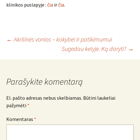
klinikos puslapyje :
čia
ir
čia
.
Įrašo
←
Akrilinės vonios – kokybei ir patikimumui
Sugedau kelyje. Ką daryti?
→
navigacija
Parašykite komentarą
El. pašto adresas nebus skelbiamas.
Būtini laukeliai
pažymėti
*
Komentaras
*