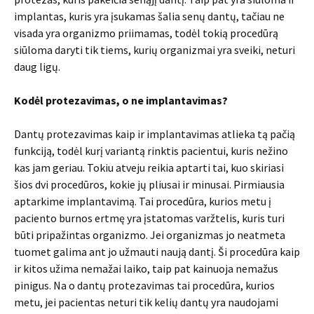
implantas, kuris yra įsukamas šalia senų dantų, tačiau ne
visada yra organizmo priimamas, todėl tokią procedūrą
siūloma daryti tik tiems, kurių organizmai yra sveiki, neturi
daug ligų.
Kodėl protezavimas, o ne implantavimas?
Dantų protezavimas kaip ir implantavimas atlieka tą pačią
funkciją, todėl kurį variantą rinktis pacientui, kuris nežino
kas jam geriau. Tokiu atveju reikia aptarti tai, kuo skiriasi
šios dvi procedūros, kokie jų pliusai ir minusai. Pirmiausia
aptarkime implantavimą. Tai procedūra, kurios metu į
paciento burnos ertmę yra įstatomas varžtelis, kuris turi
būti pripažintas organizmo. Jei organizmas jo neatmeta
tuomet galima ant jo užmauti naują dantį. Ši procedūra kaip
ir kitos užima nemažai laiko, taip pat kainuoja nemažus
pinigus. Na o dantų protezavimas tai procedūra, kurios
metu, jei pacientas neturi tik kelių dantų yra naudojami