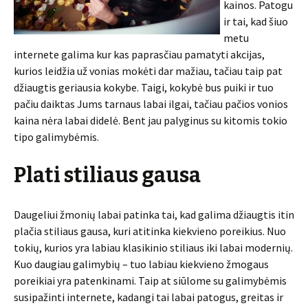
kainos. Patogu
ir tai, kad šiuo
metu
internete galima kur kas paprasčiau pamatyti akcijas,
kurios leidžia už vonias mokėti dar mažiau, tačiau taip pat
džiaugtis geriausia kokybe. Taigi, kokybė bus puiki ir tuo
pačiu daiktas Jums tarnaus labai ilgai, tačiau pačios vonios
kaina nėra labai didelė. Bent jau palyginus su kitomis tokio
tipo galimybėmis.
Plati stiliaus gausa
Daugeliui žmonių labai patinka tai, kad galima džiaugtis itin
plačia stiliaus gausa, kuri atitinka kiekvieno poreikius. Nuo
tokių, kurios yra labiau klasikinio stiliaus iki labai modernių.
Kuo daugiau galimybių – tuo labiau kiekvieno žmogaus
poreikiai yra patenkinami. Taip at siūlome su galimybėmis
susipažinti internete, kadangi tai labai patogus, greitas ir