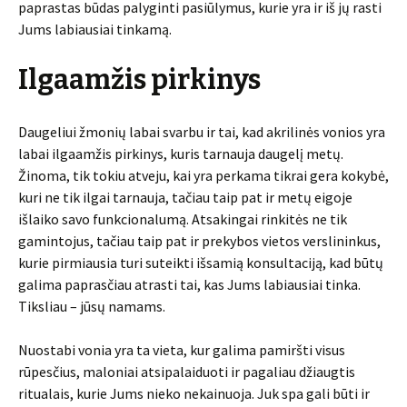
paprastas būdas palyginti pasiūlymus, kurie yra ir iš jų rasti
Jums labiausiai tinkamą.
Ilgaamžis pirkinys
Daugeliui žmonių labai svarbu ir tai, kad akrilinės vonios yra
labai ilgaamžis pirkinys, kuris tarnauja daugelį metų.
Žinoma, tik tokiu atveju, kai yra perkama tikrai gera kokybė,
kuri ne tik ilgai tarnauja, tačiau taip pat ir metų eigoje
išlaiko savo funkcionalumą. Atsakingai rinkitės ne tik
gamintojus, tačiau taip pat ir prekybos vietos verslininkus,
kurie pirmiausia turi suteikti išsamią konsultaciją, kad būtų
galima paprasčiau atrasti tai, kas Jums labiausiai tinka.
Tiksliau – jūsų namams.
Nuostabi vonia yra ta vieta, kur galima pamiršti visus
rūpesčius, maloniai atsipalaiduoti ir pagaliau džiaugtis
ritualais, kurie Jums nieko nekainuoja. Juk spa gali būti ir