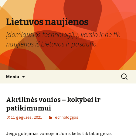
Lietuvos naujienos
Įdomiausios technologijų, verslo ir ne tik
naujienos iš Lietuvos ir pasaulio.
Eiti
Ieškoti:
Meniu
prie
turinio
Akrilinės vonios – kokybei ir
patikimumui
11 gegužės, 2021
Technologijos
Jeigu gulėjimas vonioje ir Jums kelis tik labai geras