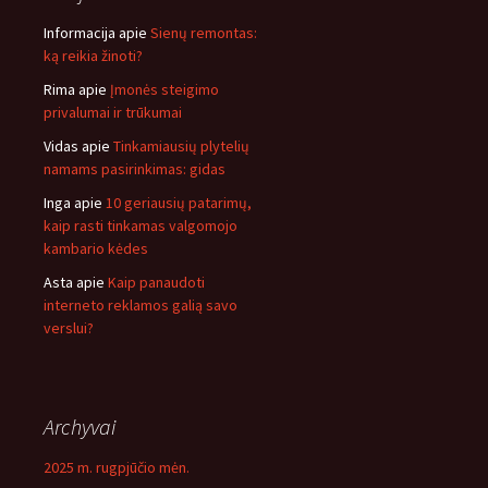
Informacija
apie
Sienų remontas:
ką reikia žinoti?
Rima
apie
Įmonės steigimo
privalumai ir trūkumai
Vidas
apie
Tinkamiausių plytelių
namams pasirinkimas: gidas
Inga
apie
10 geriausių patarimų,
kaip rasti tinkamas valgomojo
kambario kėdes
Asta
apie
Kaip panaudoti
interneto reklamos galią savo
verslui?
Archyvai
2025 m. rugpjūčio mėn.