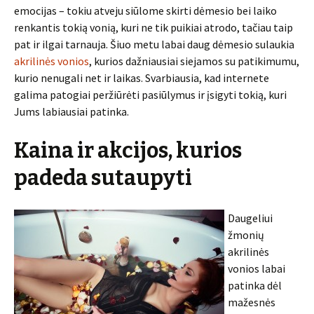
emocijas – tokiu atveju siūlome skirti dėmesio bei laiko
renkantis tokią vonią, kuri ne tik puikiai atrodo, tačiau taip
pat ir ilgai tarnauja. Šiuo metu labai daug dėmesio sulaukia
akrilinės vonios
, kurios dažniausiai siejamos su patikimumu,
kurio nenugali net ir laikas. Svarbiausia, kad internete
galima patogiai peržiūrėti pasiūlymus ir įsigyti tokią, kuri
Jums labiausiai patinka.
Kaina ir akcijos, kurios
padeda sutaupyti
Daugeliui
žmonių
akrilinės
vonios labai
patinka dėl
mažesnės