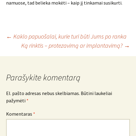
namuose, tad belieka mokėti – kaip jį tinkamai susikurti.
Įrašo
←
Kaklo papuošalai, kurie turi būti Jums po ranka
Ką rinktis – protezavimą ar implantavimą?
→
navigacija
Parašykite komentarą
El. pašto adresas nebus skelbiamas.
Būtini laukeliai
pažymėti
*
Komentaras
*