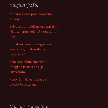
Naujausi įrašai
Ar tikrai šiluma prasideda nuo
grindų?
Sklypas be trukdžių: kaip pašalinti
kliūtis, kurios neleidžia realizuoti
idėjų
Kodėl vertimo paslaugos yra
svarbios globalizuotame
pasaulyje?
Kaip apskaičiuojama vejos
įrengimo kaina ir kas į ją
įskaičiuota?
Kelionės mikroautobusu ir
eksperto patarimai
Naujausi komentarai