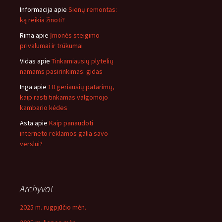
Informacija
apie
Sienų remontas:
ką reikia žinoti?
Rima
apie
Įmonės steigimo
privalumai ir trūkumai
Vidas
apie
Tinkamiausių plytelių
namams pasirinkimas: gidas
Inga
apie
10 geriausių patarimų,
kaip rasti tinkamas valgomojo
kambario kėdes
Asta
apie
Kaip panaudoti
interneto reklamos galią savo
verslui?
Archyvai
2025 m. rugpjūčio mėn.