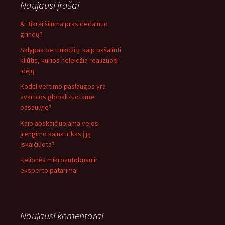
Naujausi įrašai
Ar tikrai šiluma prasideda nuo
grindų?
Sklypas be trukdžių: kaip pašalinti
kliūtis, kurios neleidžia realizuoti
idėjų
Kodėl vertimo paslaugos yra
svarbios globalizuotame
pasaulyje?
Kaip apskaičiuojama vejos
įrengimo kaina ir kas į ją
įskaičiuota?
Kelionės mikroautobusu ir
eksperto patarimai
Naujausi komentarai