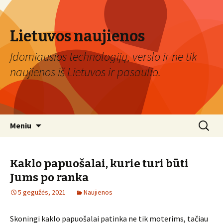
Lietuvos naujienos
Įdomiausios technologijų, verslo ir ne tik
naujienos iš Lietuvos ir pasaulio.
Eiti
Ieškoti:
Meniu
prie
turinio
Kaklo papuošalai, kurie turi būti
Jums po ranka
5 gegužės, 2021
Naujienos
Skoningi kaklo papuošalai patinka ne tik moterims, tačiau