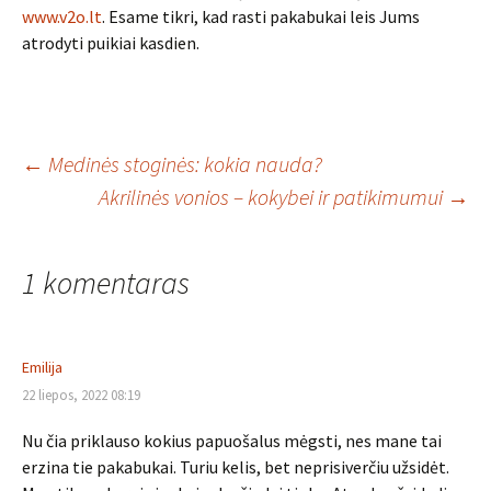
www.v2o.lt
. Esame tikri, kad rasti pakabukai leis Jums
atrodyti puikiai kasdien.
Įrašo
←
Medinės stoginės: kokia nauda?
Akrilinės vonios – kokybei ir patikimumui
→
navigacija
1 komentaras
Emilija
22 liepos, 2022 08:19
Nu čia priklauso kokius papuošalus mėgsti, nes mane tai
erzina tie pakabukai. Turiu kelis, bet neprisiverčiu užsidėt.