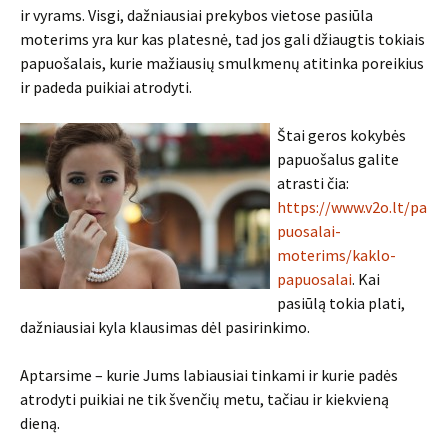
ir vyrams. Visgi, dažniausiai prekybos vietose pasiūla
moterims yra kur kas platesnė, tad jos gali džiaugtis tokiais
papuošalais, kurie mažiausių smulkmenų atitinka poreikius
ir padeda puikiai atrodyti.
Štai geros kokybės
papuošalus galite
atrasti čia:
https://www.v2o.lt/pa
puosalai-
moterims/kaklo-
papuosalai
. Kai
pasiūlą tokia plati,
dažniausiai kyla klausimas dėl pasirinkimo.
Aptarsime – kurie Jums labiausiai tinkami ir kurie padės
atrodyti puikiai ne tik švenčių metu, tačiau ir kiekvieną
dieną.