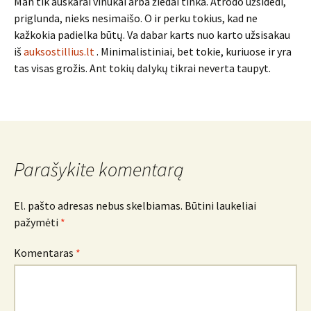
Man tik auskarai vinukai arba žiedai tinka. Atrodo užsidedi,
priglunda, nieks nesimaišo. O ir perku tokius, kad ne
kažkokia padielka būtų. Va dabar karts nuo karto užsisakau
iš
auksostillius.lt
. Minimalistiniai, bet tokie, kuriuose ir yra
tas visas grožis. Ant tokių dalykų tikrai neverta taupyt.
Parašykite komentarą
El. pašto adresas nebus skelbiamas.
Būtini laukeliai
pažymėti
*
Komentaras
*