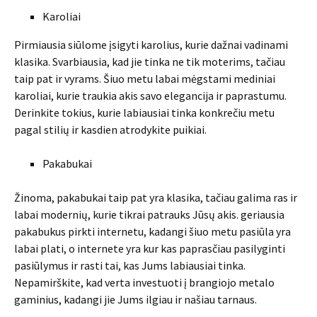
Karoliai
Pirmiausia siūlome įsigyti karolius, kurie dažnai vadinami
klasika. Svarbiausia, kad jie tinka ne tik moterims, tačiau
taip pat ir vyrams. Šiuo metu labai mėgstami mediniai
karoliai, kurie traukia akis savo elegancija ir paprastumu.
Derinkite tokius, kurie labiausiai tinka konkrečiu metu
pagal stilių ir kasdien atrodykite puikiai.
Pakabukai
Žinoma, pakabukai taip pat yra klasika, tačiau galima ras ir
labai modernių, kurie tikrai patrauks Jūsų akis. geriausia
pakabukus pirkti internetu, kadangi šiuo metu pasiūla yra
labai plati, o internete yra kur kas paprasčiau pasilyginti
pasiūlymus ir rasti tai, kas Jums labiausiai tinka.
Nepamirškite, kad verta investuoti į brangiojo metalo
gaminius, kadangi jie Jums ilgiau ir našiau tarnaus.