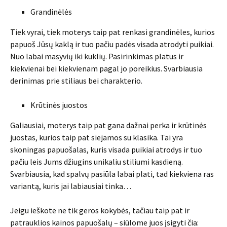
Grandinėlės
Tiek vyrai, tiek moterys taip pat renkasi grandinėles, kurios
papuoš Jūsų kaklą ir tuo pačiu padės visada atrodyti puikiai.
Nuo labai masyvių iki kuklių. Pasirinkimas platus ir
kiekvienai bei kiekvienam pagal jo poreikius. Svarbiausia
derinimas prie stiliaus bei charakterio.
Krūtinės juostos
Galiausiai, moterys taip pat gana dažnai perka ir krūtinės
juostas, kurios taip pat siejamos su klasika. Tai yra
skoningas papuošalas, kuris visada puikiai atrodys ir tuo
pačiu leis Jums džiugins unikaliu stiliumi kasdieną.
Svarbiausia, kad spalvų pasiūla labai plati, tad kiekviena ras
variantą, kuris jai labiausiai tinka…
Jeigu ieškote ne tik geros kokybės, tačiau taip pat ir
patrauklios kainos papuošalų – siūlome juos įsigyti čia: