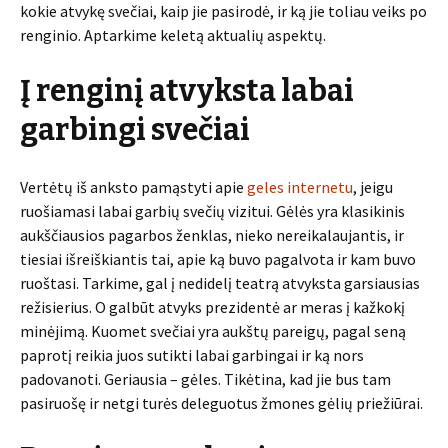
kokie atvykę svečiai, kaip jie pasirodė, ir ką jie toliau veiks po
renginio. Aptarkime keletą aktualių aspektų.
Į renginį atvyksta labai
garbingi svečiai
Vertėtų iš anksto pamąstyti apie
geles internetu
, jeigu
ruošiamasi labai garbių svečių vizitui. Gėlės yra klasikinis
aukščiausios pagarbos ženklas, nieko nereikalaujantis, ir
tiesiai išreiškiantis tai, apie ką buvo pagalvota ir kam buvo
ruoštasi. Tarkime, gal į nedidelį teatrą atvyksta garsiausias
režisierius. O galbūt atvyks prezidentė ar meras į kažkokį
minėjimą. Kuomet svečiai yra aukštų pareigų, pagal seną
paprotį reikia juos sutikti labai garbingai ir ką nors
padovanoti. Geriausia – gėles. Tikėtina, kad jie bus tam
pasiruošę ir netgi turės deleguotus žmones gėlių priežiūrai.