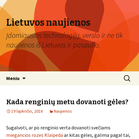
Lietuvos naujienos
Įdomiausios technologijų, verslo ir ne tik
naujienos iš Lietuvos ir pasaulio.
Eiti
Ieškoti:
Meniu
prie
turinio
Kada renginių metu dovanoti gėles?
19 lapkričio, 2018
Naujienos
Sugalvoti, ar po renginio verta dovanoti svečiams
miegancios rozes Klaipeda
ar kitas gėles, galima pagal tai,