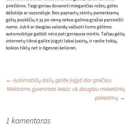
priežiūros. Taigi geriau dovanoti miegančias rožes, gėles
dėžutėje ar vazonėlyje. Nes paprastų skintų pamerkiamų
gėlių puokščių ir jų po vieną nebus galima gražiai parsivežti
namo. Juk 6 ar daugiau valandų važiuoti toms gėlėms
automobilyje galbūt nėra pati geriausia mintis. Tačiau gėlių
internetų tikrai galite įsigyti labai įvairių, ir rasite tokių,
kokios tiktų net ir ilgesnei kelionei.
Įrašo
←
Automobilių dalių galite įsigyti dar greičiau
Meistrams gyvenimas keisis: vis daugiau mokestinių
pakeitimų
→
navigacija
1 komentaras