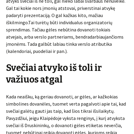
atvyks svečiai iš ne toli, gal nieko labai svarbaus nenuveikė.
Gal tai kokie nors įmonių atstovai, priverstinai atvykę
padaryti prezentaciją. O gal kažkas kito, mažiau
iškilmingo.Tai turėtų būti individualus organizatorių
sprendimas. Tačiau gėles nebūtina dovanoti tokiais
atvejais, arba verslo partneriams, bendradarbiaujančioms
įmonėms. Tada galbūt labiau tinka verslo atributika
(kalendoriai, puodeliai ir pan.).
Svečiai atvyko iš toli ir
važiuos atgal
Kada neaišku, ką geriau dovanoti, ar gėles, ar kažkokias
simbolines dovanėles, tuomet verta pagalvoti apie tai, kad
svečiai galėtų gauti jas taip, kad šios tikrai išsilaikytų.
Pavyzdžiui, jeigu Klaipėdoje vyksta renginys, į kurį atvyksta
svečiai iš Druskininkų, o dovanoti gėles etiketas neverčia,
tuomet nebūtinai reikia dovanoti gėles, kurioms reikia