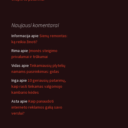
Naujausi komentarai
Informacija
apie
Sienų remontas:
ką reikia žinoti?
Rima
apie
Įmonės steigimo
privalumai ir trūkumai
Vidas
apie
Tinkamiausių plytelių
namams pasirinkimas: gidas
Inga
apie
10 geriausių patarimų,
kaip rasti tinkamas valgomojo
kambario kėdes
Asta
apie
Kaip panaudoti
interneto reklamos galią savo
verslui?