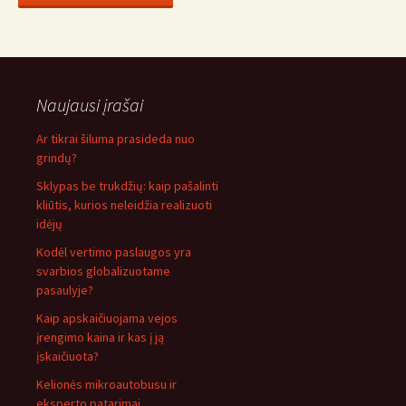
Naujausi įrašai
Ar tikrai šiluma prasideda nuo
grindų?
Sklypas be trukdžių: kaip pašalinti
kliūtis, kurios neleidžia realizuoti
idėjų
Kodėl vertimo paslaugos yra
svarbios globalizuotame
pasaulyje?
Kaip apskaičiuojama vejos
įrengimo kaina ir kas į ją
įskaičiuota?
Kelionės mikroautobusu ir
eksperto patarimai