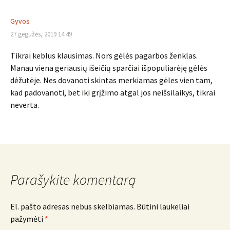
Gyvos
27 gegužės, 2019 14:49
Tikrai keblus klausimas. Nors gėlės pagarbos ženklas.
Manau viena geriausių išeičių sparčiai išpopuliarėję gėlės
dėžutėje. Nes dovanoti skintas merkiamas gėles vien tam,
kad padovanoti, bet iki grįžimo atgal jos neišsilaikys, tikrai
neverta.
Parašykite komentarą
El. pašto adresas nebus skelbiamas.
Būtini laukeliai
pažymėti
*