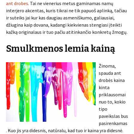
ant drobes
. Tai ne vienerius metus gaminamas namų
interjero akcentas, kuris tikrai ne tik papuoš aplinką, tačiau
ir suteiks jai kur kas daugiau asmeniškumo, galiausiai,
džiugina kaip dovana, kadangi kiekvienas stengiasi įteikti
kažką originalaus ir tuo pačiu atitinkančio konkretų žmogų.
Smulkmenos lemia kainą
Žinoma,
spauda ant
drobės kaina
kinta
priklausomai
nuo to, kokio
tipo
paveikslas bus
pasirenkamas
. Kuo jis yra didesnis, natūralu, kad tuo ir kaina yra didesnė.