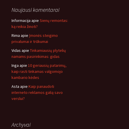
Naujausi komentarai
Informacija
apie
Sienų remontas:
ką reikia žinoti?
Rima
apie
Įmonės steigimo
privalumai ir trūkumai
Vidas
apie
Tinkamiausių plytelių
namams pasirinkimas: gidas
Inga
apie
10 geriausių patarimų,
kaip rasti tinkamas valgomojo
kambario kėdes
Asta
apie
Kaip panaudoti
interneto reklamos galią savo
verslui?
Archyvai