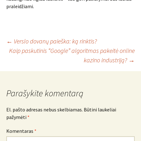
praleidžiami.
Įrašo
←
Verslo dovanų paieška: ką rinktis?
Kaip paskutinis “Google” algoritmas pakeitė online
kazino industriją?
→
navigacija
Parašykite komentarą
El. pašto adresas nebus skelbiamas.
Būtini laukeliai
pažymėti
*
Komentaras
*