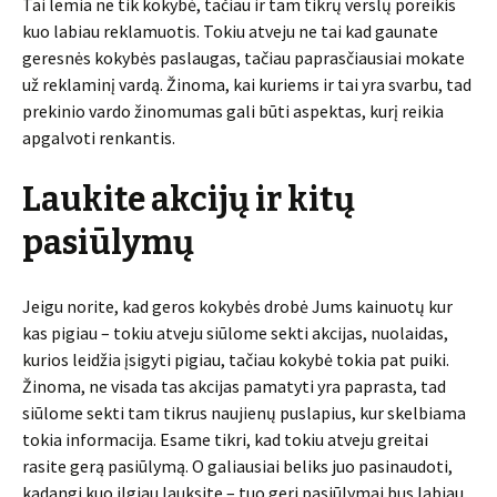
Tai lemia ne tik kokybė, tačiau ir tam tikrų verslų poreikis
kuo labiau reklamuotis. Tokiu atveju ne tai kad gaunate
geresnės kokybės paslaugas, tačiau paprasčiausiai mokate
už reklaminį vardą. Žinoma, kai kuriems ir tai yra svarbu, tad
prekinio vardo žinomumas gali būti aspektas, kurį reikia
apgalvoti renkantis.
Laukite akcijų ir kitų
pasiūlymų
Jeigu norite, kad geros kokybės drobė Jums kainuotų kur
kas pigiau – tokiu atveju siūlome sekti akcijas, nuolaidas,
kurios leidžia įsigyti pigiau, tačiau kokybė tokia pat puiki.
Žinoma, ne visada tas akcijas pamatyti yra paprasta, tad
siūlome sekti tam tikrus naujienų puslapius, kur skelbiama
tokia informacija. Esame tikri, kad tokiu atveju greitai
rasite gerą pasiūlymą. O galiausiai beliks juo pasinaudoti,
kadangi kuo ilgiau lauksite – tuo geri pasiūlymai bus labiau