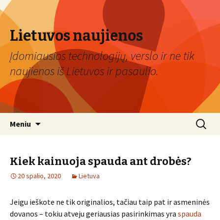
Lietuvos naujienos
Įdomiausios technologijų, verslo ir ne tik
naujienos iš Lietuvos ir pasaulio.
Eiti
Ieškoti:
Meniu
prie
turinio
Kiek kainuoja spauda ant drobės?
20 spalio, 2020
Lietuva
Jeigu ieškote ne tik originalios, tačiau taip pat ir asmeninės
dovanos – tokiu atveju geriausias pasirinkimas yra
spauda