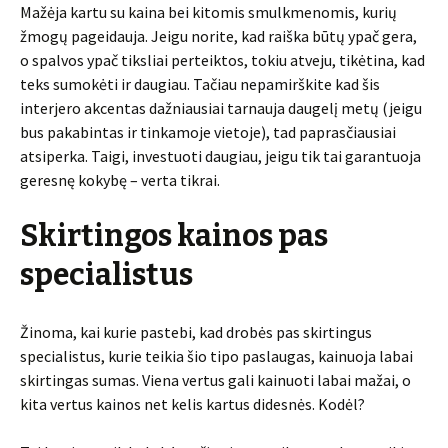
Mažėja kartu su kaina bei kitomis smulkmenomis, kurių
žmogų pageidauja. Jeigu norite, kad raiška būtų ypač gera,
o spalvos ypač tiksliai perteiktos, tokiu atveju, tikėtina, kad
teks sumokėti ir daugiau. Tačiau nepamirškite kad šis
interjero akcentas dažniausiai tarnauja daugelį metų (jeigu
bus pakabintas ir tinkamoje vietoje), tad paprasčiausiai
atsiperka. Taigi, investuoti daugiau, jeigu tik tai garantuoja
geresnę kokybę – verta tikrai.
Skirtingos kainos pas
specialistus
Žinoma, kai kurie pastebi, kad drobės pas skirtingus
specialistus, kurie teikia šio tipo paslaugas, kainuoja labai
skirtingas sumas. Viena vertus gali kainuoti labai mažai, o
kita vertus kainos net kelis kartus didesnės. Kodėl?