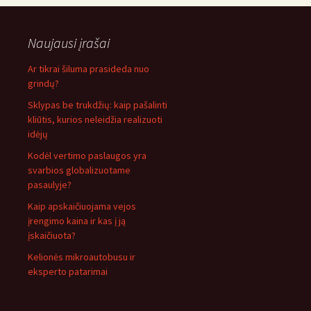
Naujausi įrašai
Ar tikrai šiluma prasideda nuo
grindų?
Sklypas be trukdžių: kaip pašalinti
kliūtis, kurios neleidžia realizuoti
idėjų
Kodėl vertimo paslaugos yra
svarbios globalizuotame
pasaulyje?
Kaip apskaičiuojama vejos
įrengimo kaina ir kas į ją
įskaičiuota?
Kelionės mikroautobusu ir
eksperto patarimai