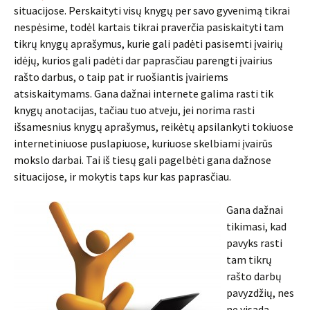
situacijose. Perskaityti visų knygų per savo gyvenimą tikrai
nespėsime, todėl kartais tikrai praverčia pasiskaityti tam
tikrų knygų aprašymus, kurie gali padėti pasisemti įvairių
idėjų, kurios gali padėti dar paprasčiau parengti įvairius
rašto darbus, o taip pat ir ruošiantis įvairiems
atsiskaitymams. Gana dažnai internete galima rasti tik
knygų anotacijas, tačiau tuo atveju, jei norima rasti
išsamesnius knygų aprašymus, reikėtų apsilankyti tokiuose
internetiniuose puslapiuose, kuriuose skelbiami įvairūs
mokslo darbai. Tai iš tiesų gali pagelbėti gana dažnose
situacijose, ir mokytis taps kur kas paprasčiau.
Gana dažnai
tikimasi, kad
pavyks rasti
tam tikrų
rašto darbų
pavyzdžių, nes
ne visada