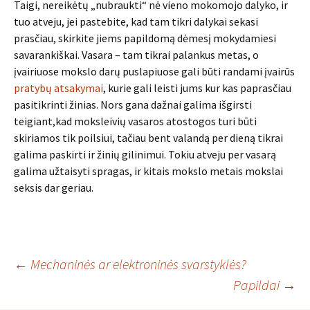
Taigi, nereikėtų „nubraukti“ nė vieno mokomojo dalyko, ir
tuo atveju, jei pastebite, kad tam tikri dalykai sekasi
prasčiau, skirkite jiems papildomą dėmesį mokydamiesi
savarankiškai. Vasara – tam tikrai palankus metas, o
įvairiuose mokslo darų puslapiuose gali būti randami įvairūs
pratybų atsakymai
, kurie gali leisti jums kur kas paprasčiau
pasitikrinti žinias. Nors gana dažnai galima išgirsti
teigiant,kad moksleivių vasaros atostogos turi būti
skiriamos tik poilsiui, tačiau bent valandą per dieną tikrai
galima paskirti ir žinių gilinimui. Tokiu atveju per vasarą
galima užtaisyti spragas, ir kitais mokslo metais mokslai
seksis dar geriau.
Įrašo
←
Mechaninės ar elektroninės svarstyklės?
Papildai
→