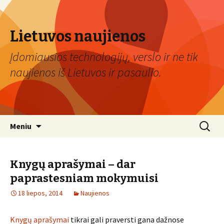
Lietuvos naujienos
Įdomiausios technologijų, verslo ir ne tik
naujienos iš Lietuvos ir pasaulio.
Eiti
Ieškoti:
Meniu
prie
turinio
Knygų aprašymai – dar
paprastesniam mokymuisi
18 liepos, 2014
Naujienos
Knygų aprašymai
tikrai gali praversti gana dažnose