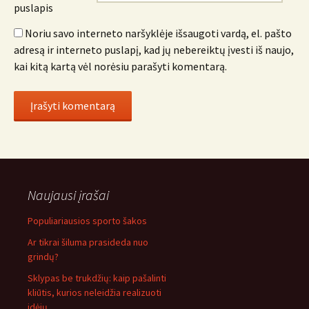
puslapis
Noriu savo interneto naršyklėje išsaugoti vardą, el. pašto
adresą ir interneto puslapį, kad jų nebereiktų įvesti iš naujo,
kai kitą kartą vėl norėsiu parašyti komentarą.
Naujausi įrašai
Populiariausios sporto šakos
Ar tikrai šiluma prasideda nuo
grindų?
Sklypas be trukdžių: kaip pašalinti
kliūtis, kurios neleidžia realizuoti
idėjų