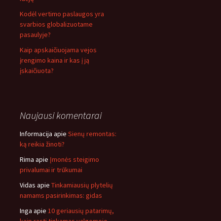
Kodėl vertimo paslaugos yra
svarbios globalizuotame
pasaulyje?
Kaip apskaičiuojama vejos
įrengimo kaina ir kas į ją
įskaičiuota?
Naujausi komentarai
Informacija
apie
Sienų remontas:
ką reikia žinoti?
Rima
apie
Įmonės steigimo
privalumai ir trūkumai
Vidas
apie
Tinkamiausių plytelių
namams pasirinkimas: gidas
Inga
apie
10 geriausių patarimų,