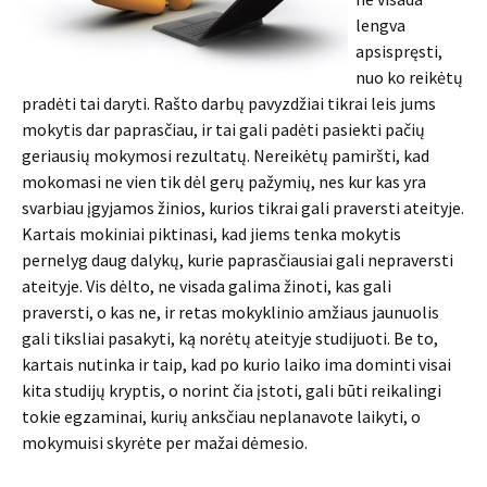
lengva
apsispręsti,
nuo ko reikėtų
pradėti tai daryti. Rašto darbų pavyzdžiai tikrai leis jums
mokytis dar paprasčiau, ir tai gali padėti pasiekti pačių
geriausių mokymosi rezultatų. Nereikėtų pamiršti, kad
mokomasi ne vien tik dėl gerų pažymių, nes kur kas yra
svarbiau įgyjamos žinios, kurios tikrai gali praversti ateityje.
Kartais mokiniai piktinasi, kad jiems tenka mokytis
pernelyg daug dalykų, kurie paprasčiausiai gali nepraversti
ateityje. Vis dėlto, ne visada galima žinoti, kas gali
praversti, o kas ne, ir retas mokyklinio amžiaus jaunuolis
gali tiksliai pasakyti, ką norėtų ateityje studijuoti. Be to,
kartais nutinka ir taip, kad po kurio laiko ima dominti visai
kita studijų kryptis, o norint čia įstoti, gali būti reikalingi
tokie egzaminai, kurių anksčiau neplanavote laikyti, o
mokymuisi skyrėte per mažai dėmesio.