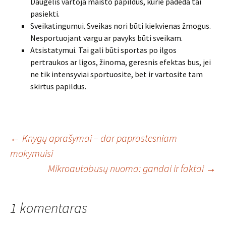
Daugelis vartoja maisto papildus, kurie padeda tai
pasiekti.
Sveikatingumui. Sveikas nori būti kiekvienas žmogus.
Nesportuojant vargu ar pavyks būti sveikam.
Atsistatymui. Tai gali būti sportas po ilgos
pertraukos ar ligos, žinoma, geresnis efektas bus, jei
ne tik intensyviai sportuosite, bet ir vartosite tam
skirtus papildus.
Įrašo
←
Knygų aprašymai – dar paprastesniam
mokymuisi
Mikroautobusų nuoma: gandai ir faktai
→
navigacija
1 komentaras