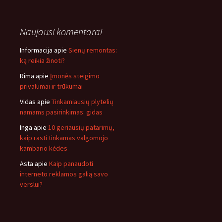
Naujausi komentarai
Informacija
apie
Sienų remontas:
ką reikia žinoti?
Rima
apie
Įmonės steigimo
privalumai ir trūkumai
Vidas
apie
Tinkamiausių plytelių
namams pasirinkimas: gidas
Inga
apie
10 geriausių patarimų,
kaip rasti tinkamas valgomojo
kambario kėdes
Asta
apie
Kaip panaudoti
interneto reklamos galią savo
verslui?