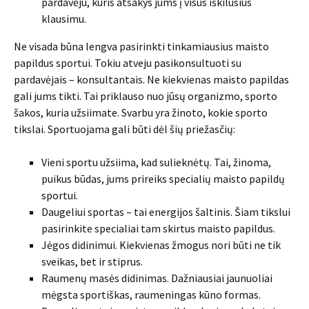
pardavėju, kuris atsakys jums į visus iškilusius
klausimu.
Ne visada būna lengva pasirinkti tinkamiausius maisto
papildus sportui. Tokiu atveju pasikonsultuoti su
pardavėjais – konsultantais. Ne kiekvienas maisto papildas
gali jums tikti. Tai priklauso nuo jūsų organizmo, sporto
šakos, kuria užsiimate. Svarbu yra žinoto, kokie sporto
tikslai. Sportuojama gali būti dėl šių priežasčių:
Vieni sportu užsiima, kad sulieknėtų. Tai, žinoma,
puikus būdas, jums prireiks specialių maisto papildų
sportui.
Daugeliui sportas – tai energijos šaltinis. Šiam tikslui
pasirinkite specialiai tam skirtus maisto papildus.
Jėgos didinimui. Kiekvienas žmogus nori būti ne tik
sveikas, bet ir stiprus.
Raumenų masės didinimas. Dažniausiai jaunuoliai
mėgsta sportiškas, raumeningas kūno formas.