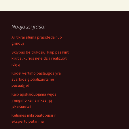
Naujausi įrašai
Ar tikrai šiluma prasideda nuo
grindų?
Sklypas be trukdžių: kaip pašalinti
kliūtis, kurios neleidžia realizuoti
idėjų
Kodėl vertimo paslaugos yra
svarbios globalizuotame
pasaulyje?
Kaip apskaičiuojama vejos
įrengimo kaina ir kas į ją
įskaičiuota?
Kelionės mikroautobusu ir
eksperto patarimai