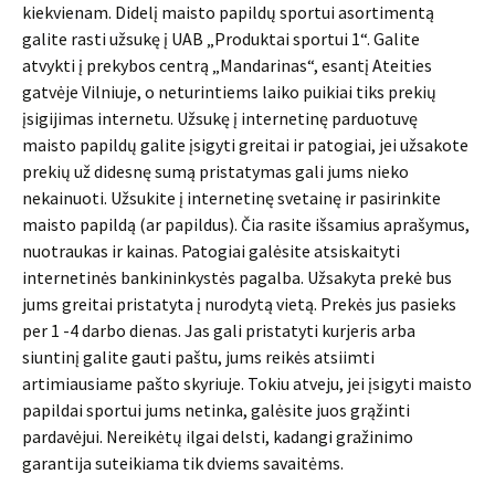
kiekvienam. Didelį maisto papildų sportui asortimentą
galite rasti užsukę į UAB „Produktai sportui 1“. Galite
atvykti į prekybos centrą „Mandarinas“, esantį Ateities
gatvėje Vilniuje, o neturintiems laiko puikiai tiks prekių
įsigijimas internetu. Užsukę į internetinę parduotuvę
maisto papildų galite įsigyti greitai ir patogiai, jei užsakote
prekių už didesnę sumą pristatymas gali jums nieko
nekainuoti. Užsukite į internetinę svetainę ir pasirinkite
maisto papildą (ar papildus). Čia rasite išsamius aprašymus,
nuotraukas ir kainas. Patogiai galėsite atsiskaityti
internetinės bankininkystės pagalba. Užsakyta prekė bus
jums greitai pristatyta į nurodytą vietą. Prekės jus pasieks
per 1 -4 darbo dienas. Jas gali pristatyti kurjeris arba
siuntinį galite gauti paštu, jums reikės atsiimti
artimiausiame pašto skyriuje. Tokiu atveju, jei įsigyti maisto
papildai sportui jums netinka, galėsite juos grąžinti
pardavėjui. Nereikėtų ilgai delsti, kadangi gražinimo
garantija suteikiama tik dviems savaitėms.