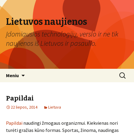
Lietuvos naujienos
Įdomiausios technologijų, verslo ir ne tik
naujienos iš Lietuvos ir pasaulio.
Eiti
Ieškoti:
Meniu
prie
turinio
Papildai
22 liepos, 2014
Lietuva
Papildai
naudingi žmogaus organizmui. Kiekvienas nori
turėti gražias kūno formas. Sportas, žinoma, naudingas