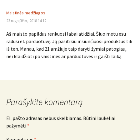
Maistinės medžiagos
23 rugpjūčio, 2018 14:12
Aš maisto papildus renkuosi labai atidžiai. Šiuo metu esu
radusi el. parduotuvę. Ją pasitikiu ir siunčiuosi produktus tik
iš ten. Manau, kad 21 amžiuje taip daryti žymiai patogiau,
nei klaidžioti po vaistines ar parduotuves ir gaišti laiką.
Parašykite komentarą
El. pašto adresas nebus skelbiamas.
Būtini laukeliai
pažymėti
*
Komentaras
*