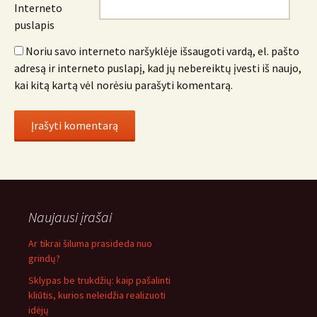
Interneto
puslapis
Noriu savo interneto naršyklėje išsaugoti vardą, el. pašto
adresą ir interneto puslapį, kad jų nebereiktų įvesti iš naujo,
kai kitą kartą vėl norėsiu parašyti komentarą.
Naujausi įrašai
Ar tikrai šiluma prasideda nuo
grindų?
Sklypas be trukdžių: kaip pašalinti
kliūtis, kurios neleidžia realizuoti
idėjų