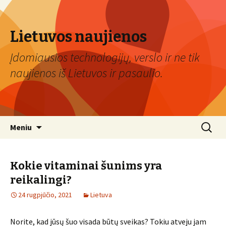
Lietuvos naujienos
Įdomiausios technologijų, verslo ir ne tik
naujienos iš Lietuvos ir pasaulio.
Eiti
Ieškoti:
Meniu
prie
turinio
Kokie vitaminai šunims yra
reikalingi?
24 rugpjūčio, 2021
Lietuva
Norite, kad jūsų šuo visada būtų sveikas? Tokiu atveju jam