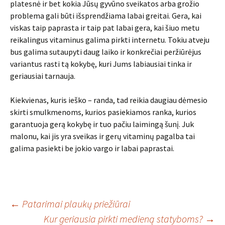
platesnė ir bet kokia Jūsų gyvūno sveikatos arba grožio
problema gali būti išsprendžiama labai greitai. Gera, kai
viskas taip paprasta ir taip pat labai gera, kai šiuo metu
reikalingus vitaminus galima pirkti internetu. Tokiu atveju
bus galima sutaupyti daug laiko ir konkrečiai peržiūrėjus
variantus rasti tą kokybę, kuri Jums labiausiai tinka ir
geriausiai tarnauja.
Kiekvienas, kuris ieško – randa, tad reikia daugiau dėmesio
skirti smulkmenoms, kurios pasiekiamos ranka, kurios
garantuoja gerą kokybę ir tuo pačiu laimingą šunį. Juk
malonu, kai jis yra sveikas ir gerų vitaminų pagalba tai
galima pasiekti be jokio vargo ir labai paprastai.
Įrašo
←
Patarimai plaukų priežiūrai
Kur geriausia pirkti medieną statyboms?
→