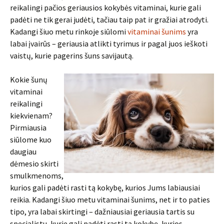
reikalingi pačios geriausios kokybės vitaminai, kurie gali
padėti ne tik gerai judėti, tačiau taip pat ir gražiai atrodyti.
Kadangi šiuo metu rinkoje siūlomi
vitaminai šunims
yra
labai įvairūs – geriausia atlikti tyrimus ir pagal juos ieškoti
vaistų, kurie pagerins šuns savijautą.
Kokie šunų
vitaminai
reikalingi
kiekvienam?
Pirmiausia
siūlome kuo
daugiau
dėmesio skirti
smulkmenoms,
kurios gali padėti rasti tą kokybę, kurios Jums labiausiai
reikia. Kadangi šiuo metu vitaminai šunims, net ir to paties
tipo, yra labai skirtingi – dažniausiai geriausia tartis su
specialistu, kurie gali padėti rasti tą kokybę, kurios