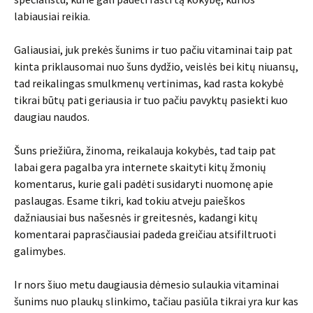
labiausiai reikia.
Galiausiai, juk prekės šunims ir tuo pačiu vitaminai taip pat
kinta priklausomai nuo šuns dydžio, veislės bei kitų niuansų,
tad reikalingas smulkmenų vertinimas, kad rasta kokybė
tikrai būtų pati geriausia ir tuo pačiu pavyktų pasiekti kuo
daugiau naudos.
Šuns priežiūra, žinoma, reikalauja kokybės, tad taip pat
labai gera pagalba yra internete skaityti kitų žmonių
komentarus, kurie gali padėti susidaryti nuomonę apie
paslaugas. Esame tikri, kad tokiu atveju paieškos
dažniausiai bus našesnės ir greitesnės, kadangi kitų
komentarai paprasčiausiai padeda greičiau atsifiltruoti
galimybes.
Ir nors šiuo metu daugiausia dėmesio sulaukia vitaminai
šunims nuo plaukų slinkimo, tačiau pasiūla tikrai yra kur kas