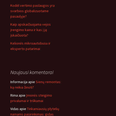
Kodėl vertimo paslaugos yra
svarbios globalizuotame
pasaulyje?
Kaip apskaičiuojama vejos
įrengimo kaina ir kas į ją
įskaičiuota?
Kelionės mikroautobusu ir
eksperto patarimai
Naujausi komentarai
Informacija
apie
Sienų remontas:
ką reikia žinoti?
Rima
apie
Įmonės steigimo
privalumai ir trūkumai
Vidas
apie
Tinkamiausių plytelių
namams pasirinkimas: gidas