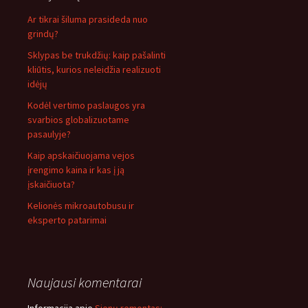
Ar tikrai šiluma prasideda nuo
grindų?
Sklypas be trukdžių: kaip pašalinti
kliūtis, kurios neleidžia realizuoti
idėjų
Kodėl vertimo paslaugos yra
svarbios globalizuotame
pasaulyje?
Kaip apskaičiuojama vejos
įrengimo kaina ir kas į ją
įskaičiuota?
Kelionės mikroautobusu ir
eksperto patarimai
Naujausi komentarai