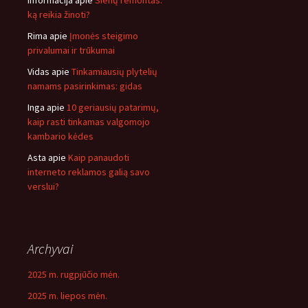
Informacija
apie
Sienų remontas:
ką reikia žinoti?
Rima
apie
Įmonės steigimo
privalumai ir trūkumai
Vidas
apie
Tinkamiausių plytelių
namams pasirinkimas: gidas
Inga
apie
10 geriausių patarimų,
kaip rasti tinkamas valgomojo
kambario kėdes
Asta
apie
Kaip panaudoti
interneto reklamos galią savo
verslui?
Archyvai
2025 m. rugpjūčio mėn.
2025 m. liepos mėn.