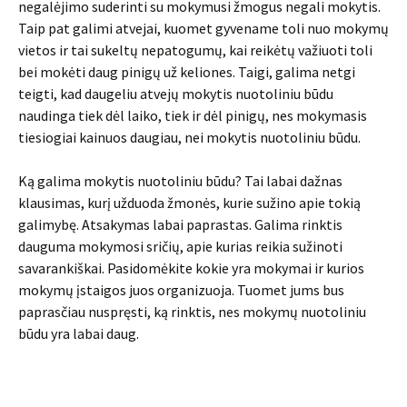
negalėjimo suderinti su mokymusi žmogus negali mokytis.
Taip pat galimi atvejai, kuomet gyvename toli nuo mokymų
vietos ir tai sukeltų nepatogumų, kai reikėtų važiuoti toli
bei mokėti daug pinigų už keliones. Taigi, galima netgi
teigti, kad daugeliu atvejų mokytis nuotoliniu būdu
naudinga tiek dėl laiko, tiek ir dėl pinigų, nes mokymasis
tiesiogiai kainuos daugiau, nei mokytis nuotoliniu būdu.
Ką galima mokytis nuotoliniu būdu? Tai labai dažnas
klausimas, kurį užduoda žmonės, kurie sužino apie tokią
galimybę. Atsakymas labai paprastas. Galima rinktis
dauguma mokymosi sričių, apie kurias reikia sužinoti
savarankiškai. Pasidomėkite kokie yra mokymai ir kurios
mokymų įstaigos juos organizuoja. Tuomet jums bus
paprasčiau nuspręsti, ką rinktis, nes mokymų nuotoliniu
būdu yra labai daug.