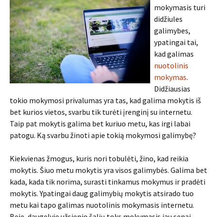
mokymasis turi
didžiules
galimybes,
ypatingai tai,
kad galimas
nuotolinis
mokymas
.
Didžiausias
tokio mokymosi privalumas yra tas, kad galima mokytis iš
bet kurios vietos, svarbu tik turėti įrenginį su internetu.
Taip pat mokytis galima bet kuriuo metu, kas irgi labai
patogu. Ką svarbu žinoti apie tokią mokymosi galimybę?
Kiekvienas žmogus, kuris nori tobulėti, žino, kad reikia
mokytis. Šiuo metu mokytis yra visos galimybės. Galima bet
kada, kada tik norima, surasti tinkamus mokymus ir pradėti
mokytis. Ypatingai daug galimybių mokytis atsirado tuo
metu kai tapo galimas nuotolinis mokymasis internetu.
Beje, daugelyje užsienio šalių toks mokymasis jau senai