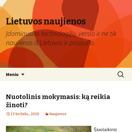
Lietuvos naujienos
Įdomiausios technologijų, verslo ir ne tik
naujienos iš Lietuvos ir pasaulio.
Eiti
Ieškoti:
Meniu
prie
turinio
Nuotolinis mokymasis: ką reikia
žinoti?
15 birželio, 2020
Naujienos
Šiuolaikinis