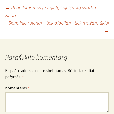
Įrašo
←
Reguliuojamos įrenginių kojelės: ką svarbu
žinoti?
Šienainio rulonai – tiek dideliam, tiek mažam ūkiui
navigacija
→
Parašykite komentarą
El. pašto adresas nebus skelbiamas.
Būtini laukeliai
pažymėti
*
Komentaras
*