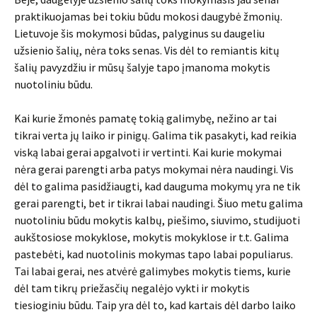
praktikuojamas bei tokiu būdu mokosi daugybė žmonių.
Lietuvoje šis mokymosi būdas, palyginus su daugeliu
užsienio šalių, nėra toks senas. Vis dėl to remiantis kitų
šalių pavyzdžiu ir mūsų šalyje tapo įmanoma mokytis
nuotoliniu būdu.
Kai kurie žmonės pamatę tokią galimybę, nežino ar tai
tikrai verta jų laiko ir pinigų. Galima tik pasakyti, kad reikia
viską labai gerai apgalvoti ir vertinti. Kai kurie mokymai
nėra gerai parengti arba patys mokymai nėra naudingi. Vis
dėl to galima pasidžiaugti, kad dauguma mokymų yra ne tik
gerai parengti, bet ir tikrai labai naudingi. Šiuo metu galima
nuotoliniu būdu mokytis kalbų, piešimo, siuvimo, studijuoti
aukštosiose mokyklose, mokytis mokyklose ir t.t. Galima
pastebėti, kad nuotolinis mokymas tapo labai populiarus.
Tai labai gerai, nes atvėrė galimybes mokytis tiems, kurie
dėl tam tikrų priežasčių negalėjo vykti ir mokytis
tiesioginiu būdu. Taip yra dėl to, kad kartais dėl darbo laiko