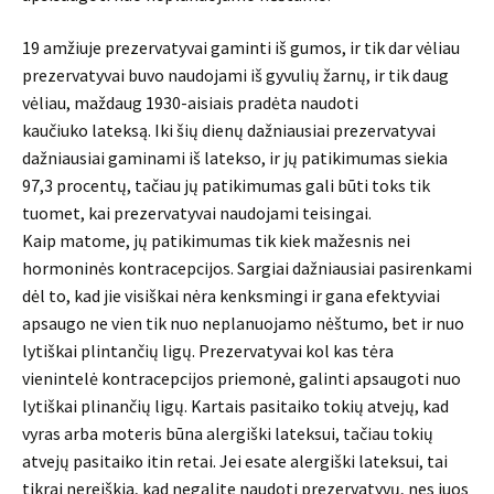
19 amžiuje
prezervatyvai
gaminti iš gumos, ir tik dar vėliau
prezervatyvai buvo naudojami iš gyvulių žarnų, ir tik daug
vėliau, maždaug 1930-
aisiais
pradėta naudoti
kaučiuko
lateksą
. Iki šių dienų dažniausiai prezervatyvai
dažniausiai gaminami iš
latekso
, ir jų patikimumas siekia
97,3 procentų, tačiau jų patikimumas gali būti toks tik
tuomet, kai prezervatyvai naudojami teisingai.
Kaip
matome, jų patikimumas tik kiek mažesnis nei
hormoninės kontracepcijos.
Sargiai
dažniausiai pasirenkami
dėl to, kad jie visiškai nėra kenksmingi ir gana efektyviai
apsaugo ne vien tik nuo neplanuojamo nėštumo, bet ir nuo
lytiškai plintančių ligų. Prezervatyvai kol kas tėra
vienintelė kontracepcijos priemonė, galinti apsaugoti nuo
lytiškai
plinančių
ligų. Kartais pasitaiko tokių atvejų, kad
vyras arba moteris būna alergiški
lateksui
, tačiau tokių
atvejų pasitaiko itin retai. Jei esate alergiški
lateksui
, tai
tikrai nereiškia, kad negalite naudoti prezervatyvų, nes juos