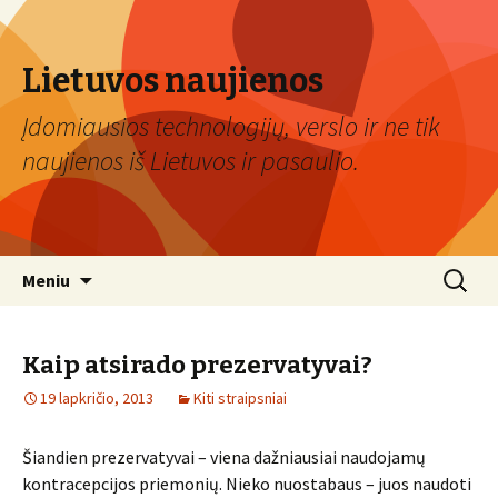
Lietuvos naujienos
Įdomiausios technologijų, verslo ir ne tik
naujienos iš Lietuvos ir pasaulio.
Eiti
Ieškoti:
Meniu
prie
turinio
Kaip atsirado prezervatyvai?
19 lapkričio, 2013
Kiti straipsniai
Šiandien prezervatyvai – viena dažniausiai naudojamų
kontracepcijos priemonių. Nieko nuostabaus – juos naudoti