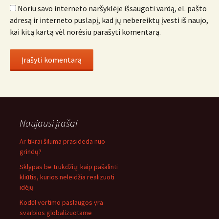
Noriu savo interneto naršyklėje išsaugoti vardą, el. pašto
adresą ir interneto puslapį, kad jų nebereiktų įvesti iš naujo,
kai kitą kartą vėl norėsiu parašyti komentarą.
Naujausi įrašai
Ar tikrai šiluma prasideda nuo
grindų?
Sklypas be trukdžių: kaip pašalinti
kliūtis, kurios neleidžia realizuoti
idėjų
Kodėl vertimo paslaugos yra
svarbios globalizuotame