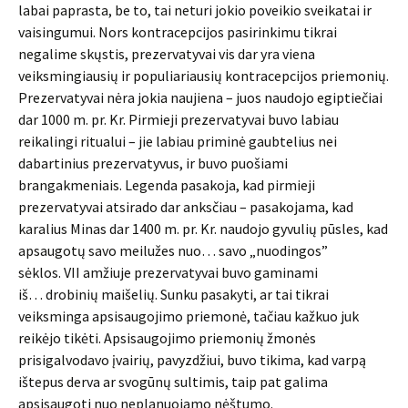
labai paprasta, be to, tai neturi jokio poveikio sveikatai ir
vaisingumui. Nors kontracepcijos pasirinkimu tikrai
negalime skųstis, prezervatyvai vis dar yra viena
veiksmingiausių ir populiariausių kontracepcijos priemonių.
Prezervatyvai nėra jokia naujiena – juos naudojo egiptiečiai
dar 1000 m. pr. Kr. Pirmieji prezervatyvai buvo labiau
reikalingi ritualui – jie labiau priminė gaubtelius nei
dabartinius prezervatyvus, ir buvo puošiami
brangakmeniais. Legenda pasakoja, kad pirmieji
prezervatyvai atsirado dar anksčiau – pasakojama, kad
karalius Minas dar 1400 m. pr. Kr. naudojo gyvulių pūsles, kad
apsaugotų savo meilužes nuo… savo „nuodingos”
sėklos. VII amžiuje prezervatyvai buvo gaminami
iš… drobinių maišelių. Sunku pasakyti, ar tai tikrai
veiksminga apsisaugojimo priemonė, tačiau kažkuo juk
reikėjo tikėti. Apsisaugojimo priemonių žmonės
prisigalvodavo įvairių, pavyzdžiui, buvo tikima, kad varpą
ištepus derva ar svogūnų sultimis, taip pat galima
apsisaugoti nuo neplanuojamo nėštumo.