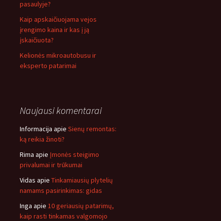
pasaulyje?
Kaip apskaičiuojama vejos
įrengimo kaina ir kas į ją
įskaičiuota?
Kelionės mikroautobusu ir
eksperto patarimai
Naujausi komentarai
Informacija
apie
Sienų remontas:
ką reikia žinoti?
Rima
apie
Įmonės steigimo
privalumai ir trūkumai
Vidas
apie
Tinkamiausių plytelių
namams pasirinkimas: gidas
Inga
apie
10 geriausių patarimų,
kaip rasti tinkamas valgomojo