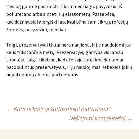
tiesiog galime pasirinkti iš kitų medžiagų. pavyzdžiui iš
poliuretano arba sintetinių
elastomerų
. Pastebėta,
kad
dažniausiai
alergiški
lateksui
būna tam tikrų profesijų
žmonės, pavyzdžiui, medikai.
Taigi, prezervatyvai tikrai nėra naujiena, ir jie naudojami jau
kelis tūkstančius metų. Prezervatyvų gamyba vis labiau
tobulėja, taigi, tikėtina, kad ateityje turėsime dar labiau
patobulintus prezervatyvus, ir jų naudojimas nebekels jokių
nepatogumų abiems partneriams.
Įrašo
←
Kam reikalingi kadastriniai matavimai?
Nešiojami kompiuteriai
→
navigacija