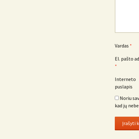
Vardas
*
El. pašto a
*
Interneto
puslapis
Noriu sav
kad jų nebe