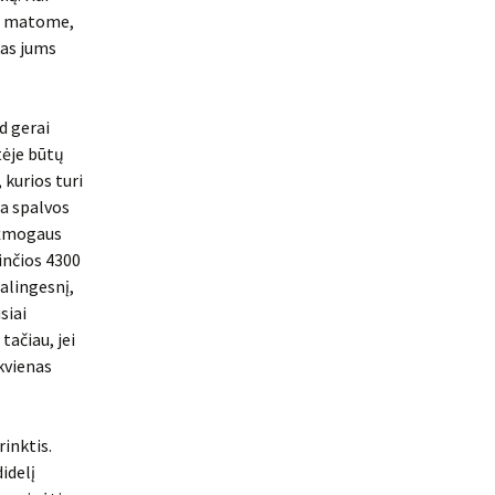
ip matome,
kas jums
d gerai
tėje būtų
 kurios turi
ta spalvos
d žmogaus
inčios 4300
alingesnį,
siai
tačiau, jei
ekvienas
rinktis.
idelį