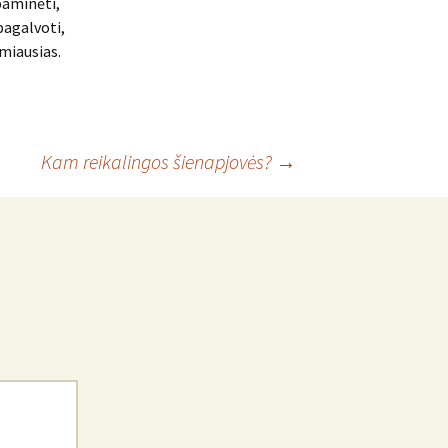
 paminėti,
pagalvoti,
amiausias.
Kam reikalingos šienapjovės?
→