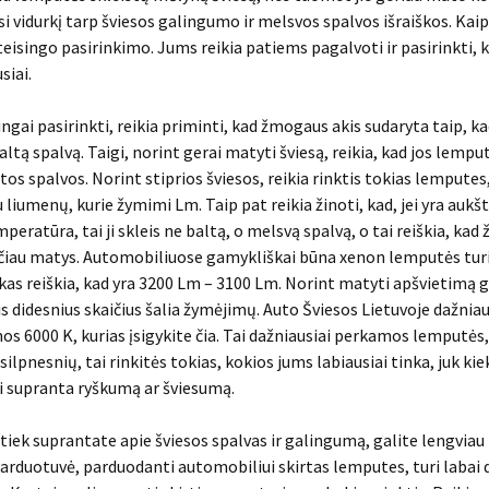
si vidurkį tarp šviesos galingumo ir melsvos spalvos išraiškos. Ka
teisingo pasirinkimo. Jums reikia patiems pagalvoti ir pasirinkti, 
siai.
ingai pasirinkti, reikia priminti, kad žmogaus akis sudaryta taip, ka
altą spalvą. Taigi, norint gerai matyti šviesą, reikia, kad jos lempu
tos spalvos. Norint stiprios šviesos, reikia rinktis tokias lemputes,
 liumenų, kurie žymimi Lm. Taip pat reikia žinoti, kad, jei yra aukš
peratūra, tai ji skleis ne baltą, o melsvą spalvą, o tai reiškia, ka
sčiau matys. Automobiliuose gamykliškai būna xenon lemputės tur
 kas reiškia, kad yra 3200 Lm – 3100 Lm. Norint matyti apšvietimą g
tis didesnius skaičius šalia žymėjimų. Auto Šviesos Lietuvoje dažniau
s 6000 K, kurias įsigykite čia. Tai dažniausiai perkamos lemputės, 
silpnesnių, tai rinkitės tokias, kokios jums labiausiai tinka, juk ki
ai supranta ryškumą ar šviesumą.
k tiek suprantate apie šviesos spalvas ir galingumą, galite lengviau 
arduotuvė, parduodanti automobiliui skirtas lemputes, turi labai d