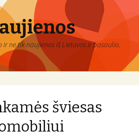
naujienos
ir ne tik naujienos iš Lietuvos ir pasaulio.
kamės šviesas
omobiliui