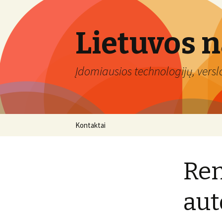
Lietuvos 
Įdomiausios technologijų, verslo 
Eiti
Kontaktai
prie
turinio
Ren
aut