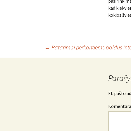
pasirinkimą
kad kiekvie
kokios švie
Įrašo
←
Patarimai perkantiems baldus int
navigacija
Parašy
El. pašto a
Komentar