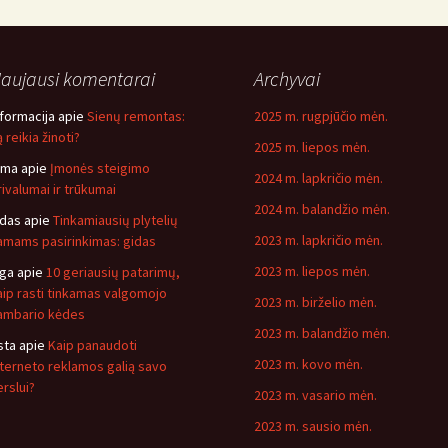
aujausi komentarai
Archyvai
nformacija
apie
Sienų remontas:
2025 m. rugpjūčio mėn.
 reikia žinoti?
2025 m. liepos mėn.
ima
apie
Įmonės steigimo
2024 m. lapkričio mėn.
rivalumai ir trūkumai
2024 m. balandžio mėn.
idas
apie
Tinkamiausių plytelių
2023 m. lapkričio mėn.
amams pasirinkimas: gidas
2023 m. liepos mėn.
nga
apie
10 geriausių patarimų,
aip rasti tinkamas valgomojo
2023 m. birželio mėn.
ambario kėdes
2023 m. balandžio mėn.
sta
apie
Kaip panaudoti
2023 m. kovo mėn.
nterneto reklamos galią savo
erslui?
2023 m. vasario mėn.
2023 m. sausio mėn.