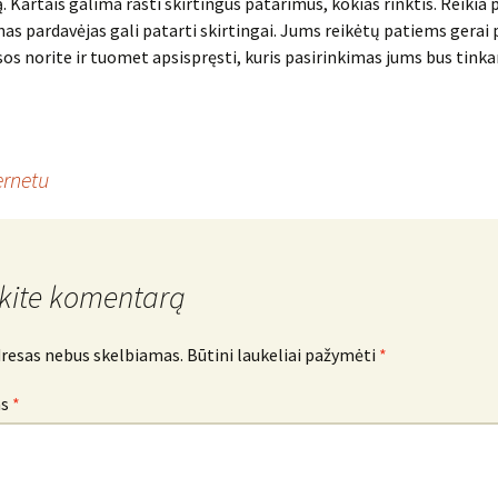
. Kartais galima rasti skirtingus patarimus, kokias rinktis. Reikia
nas pardavėjas gali patarti skirtingai. Jums reikėtų patiems gerai 
sos norite ir tuomet apsispręsti, kuris pasirinkimas jums bus tink
ernetu
kite komentarą
dresas nebus skelbiamas.
Būtini laukeliai pažymėti
*
as
*