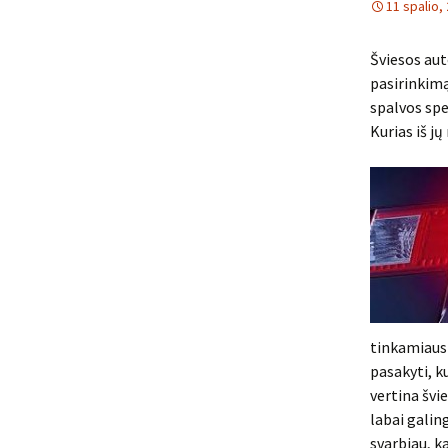
11 spalio,
Šviesos aut
pasirinkim
spalvos spe
Kurias iš jų
tinkamiausi
pasakyti, ku
vertina švie
labai galing
svarbiau, k