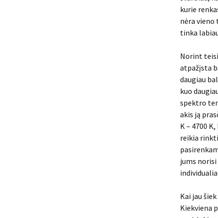
kurie renka
nėra vieno 
tinka labiau
Norint teis
atpažįsta b
daugiau bal
kuo daugiau
spektro tem
akis ją pra
K – 4700 K,
reikia rink
pasirenkamo
jums norisi 
individuali
Kai jau šie
Kiekviena p