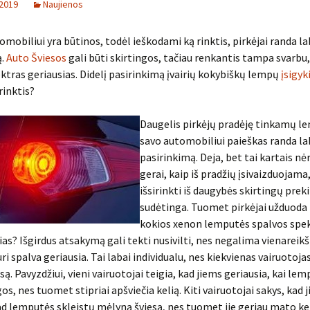
 2019
Naujienos
omobiliui yra būtinos, todėl ieškodami ką rinktis, pirkėjai randa lab
ą.
Auto Šviesos
gali būti skirtingos, tačiau renkantis tampa svarbu
ktras geriausias. Didelį pasirinkimą įvairių kokybiškų lempų
įsigyk
 rinktis?
Daugelis pirkėjų pradėję tinkamų l
savo automobiliui paieškas randa lab
pasirinkimą. Deja, bet tai kartais nė
gerai, kaip iš pradžių įsivaizduojama
išsirinkti iš daugybės skirtingų pre
sudėtinga. Tuomet pirkėjai užduoda
kokios xenon lemputės spalvos spek
as? Išgirdus atsakymą gali tekti nusivilti, nes negalima vienareik
ri spalva geriausia. Tai labai individualu, nes kiekvienas vairuotoja
są. Pavyzdžiui, vieni vairuotojai teigia, kad jiems geriausia, kai le
os, nes tuomet stipriai apšviečia kelią. Kiti vairuotojai sakys, kad 
ad lemputės skleistų mėlyną šviesą, nes tuomet jie geriau mato kel