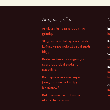
Naujausi įrašai
N
Ar tikrai šiluma prasideda nuo
I
grindų?
ką
Sklypas be trukdžių: kaip pašalinti
R
kliūtis, kurios neleidžia realizuoti
p
idėjų
V
Kodėl vertimo paslaugos yra
n
svarbios globalizuotame
I
pasaulyje?
k
Kaip apskaičiuojama vejos
k
įrengimo kaina ir kas į ją
A
įskaičiuota?
i
Kelionės mikroautobusu ir
v
eksperto patarimai