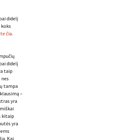
ai didelį
, koks
ite čia
.
empučių
ai didelį
ra taip
, nes
kių tampa
 klausimą –
tras yra
šmiškai
s kitaip
mputės yra
jiems
ią. Kai