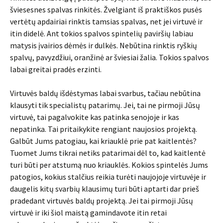
šviesesnes spalvas rinkitės. Žvelgiant iš praktiškos pusės
vertėtų apdairiai rinktis tamsias spalvas, net jei virtuvė ir
itin didelė. Ant tokios spalvos spintelių paviršių labiau
matysis įvairios dėmės ir dulkės. Nebūtina rinktis ryškių
spalvų, pavyzdžiui, oranžinė ar šviesiai žalia. Tokios spalvos
labai greitai pradės erzinti.
Virtuvės baldų išdėstymas labai svarbus, tačiau nebūtina
klausyti tik specialistų patarimų. Jei, tai ne pirmoji Jūsų
virtuvė, tai pagalvokite kas patinka senojoje ir kas
nepatinka. Tai pritaikykite rengiant naujosios projektą.
Galbūt Jums patogiau, kai kriauklė prie pat kaitlentės?
Tuomet Jums tikrai netiks patarimai dėl to, kad kaitlentė
turi būti per atstumą nuo kriauklės. Kokios spintelės Jums
patogios, kokius stalčius reikia turėti naujojoje virtuvėje ir
daugelis kitų svarbių klausimų turi būti aptarti dar prieš
pradedant virtuvės baldų projektą. Jei tai pirmoji Jūsų
virtuvė ir iki šiol maistą gamindavote itin retai