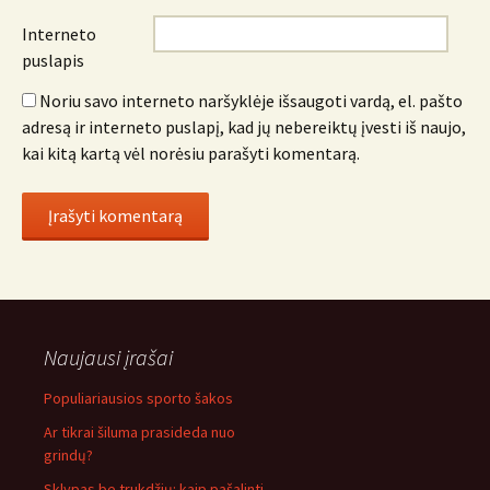
Interneto
puslapis
Noriu savo interneto naršyklėje išsaugoti vardą, el. pašto
adresą ir interneto puslapį, kad jų nebereiktų įvesti iš naujo,
kai kitą kartą vėl norėsiu parašyti komentarą.
Naujausi įrašai
Populiariausios sporto šakos
Ar tikrai šiluma prasideda nuo
grindų?
Sklypas be trukdžių: kaip pašalinti