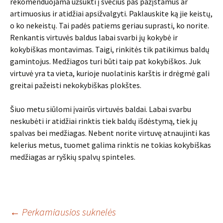
rekomenduojama užsukti į svečius pas pažįstamus ar
artimuosius ir atidžiai apsižvalgyti. Paklauskite ką jie keistų,
o ko nekeistų. Tai padės patiems geriau suprasti, ko norite.
Renkantis virtuvės baldus labai svarbi jų kokybė ir
kokybiškas montavimas. Taigi, rinkitės tik patikimus baldų
gamintojus. Medžiagos turi būti taip pat kokybiškos. Juk
virtuvė yra ta vieta, kurioje nuolatinis karštis ir drėgmė gali
greitai pažeisti nekokybiškas plokštes.
Šiuo metu siūlomi įvairūs virtuvės baldai. Labai svarbu
neskubėti ir atidžiai rinktis tiek baldų išdėstymą, tiek jų
spalvas bei medžiagas. Nebent norite virtuvę atnaujinti kas
kelerius metus, tuomet galima rinktis ne tokias kokybiškas
medžiagas ar ryškių spalvų spinteles.
Įrašo
←
Perkamiausios suknelės