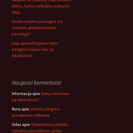
kliūtis, kurios neleidžia realizuoti
idėjų
Kodėl vertimo paslaugos yra
svarbios globalizuotame
pasaulyje?
Kaip apskaičiuojama vejos
įrengimo kaina ir kas į ją
įskaičiuota?
Naujausi komentarai
Informacija
apie
Sienų remontas:
ką reikia žinoti?
Rima
apie
Įmonės steigimo
privalumai ir trūkumai
Vidas
apie
Tinkamiausių plytelių
namams pasirinkimas: gidas