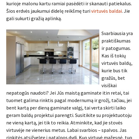
kurioje malonu kartu ramiai pasėdėti ir skanauti patiekalus.
Šios erdvės jaukumui didelę reikšmę turi
virtuvės baldai
. Jie
gali sukurti gražią aplinką.
Svarbiausia yra
praktiškumas
ir patogumas.
Kas iš tokių
virtuvės baldų,
kurie bus tik
gražūs, bet
visiškai
nepatogūs naudoti? Jei Jūs maistą gaminate itin retai, tai
tuomet galima rinktis pagal modernumą ir grožį, tačiau, jei
bent kartą per dieną gaminate valgį, tai verta skirti laiko
geram baldų projektui parengti. Susitikite su projektuotoju
ne vieną kartą, jei tik to reikia. Atminkite, kad jie stovės
virtuvėje ne vienerius metus. Labai svarbios – spalvos. Jas
rinkitės atsižvelgę į patalpos dydį. Kuo virtuvė mažesnė, tuo