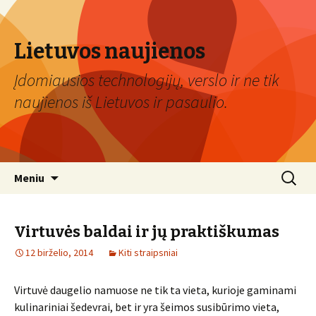
Lietuvos naujienos
Įdomiausios technologijų, verslo ir ne tik
naujienos iš Lietuvos ir pasaulio.
Eiti
Ieškoti:
Meniu
prie
turinio
Virtuvės baldai ir jų praktiškumas
12 birželio, 2014
Kiti straipsniai
Virtuvė daugelio namuose ne tik ta vieta, kurioje gaminami
kulinariniai šedevrai, bet ir yra šeimos susibūrimo vieta,