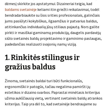
dėmesį skirkite jos apstatymui. Dizaineriai teigia, kad
baldams svetainėje
keliami itin griežti reikalavimai, todėl
bendradarbiaukite su šios srities profesionalais, galinčiais
jums pasiūlyti kokybiškus, ilgaamžius ir patvarius baldus,
atitinkančius individualią jūsų stiliaus pajautą. Nors galite
pirkti ir masiškai gaminamą produkciją, daugelis pardavėjų
siūlo svetainės baldų projektavimo ir gaminimo paslaugas,
padedančias realizuoti svajonių namų viziją.
1. Rinkitės stilingus ir
gražius baldus
Žinoma, svetainės baldai turi būti funkcionalūs,
ergonomiški ir patogūs, tačiau negalima pamiršti jų
estetikos ir dizaino svarbos. Paprastai minėtasis kriterijus
užima aukščiausią vietą, vertinant svetainės baldų atrankos
kriterijus. Taip yra dėl to, kad svetainėje bendraujame su