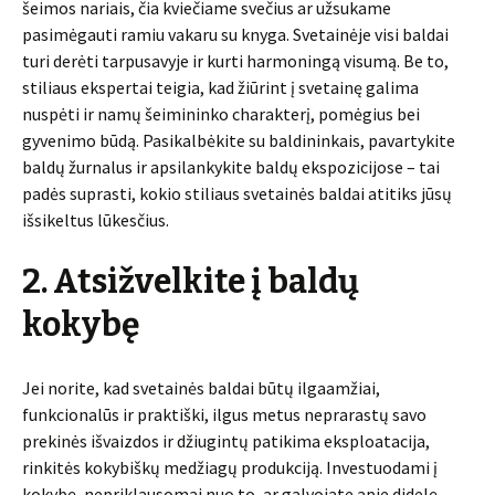
šeimos nariais, čia kviečiame svečius ar užsukame
pasimėgauti ramiu vakaru su knyga. Svetainėje visi baldai
turi derėti tarpusavyje ir kurti harmoningą visumą. Be to,
stiliaus ekspertai teigia, kad žiūrint į svetainę galima
nuspėti ir namų šeimininko charakterį, pomėgius bei
gyvenimo būdą. Pasikalbėkite su baldininkais, pavartykite
baldų žurnalus ir apsilankykite baldų ekspozicijose – tai
padės suprasti, kokio stiliaus svetainės baldai atitiks jūsų
išsikeltus lūkesčius.
2. Atsižvelkite į baldų
kokybę
Jei norite, kad svetainės baldai būtų ilgaamžiai,
funkcionalūs ir praktiški, ilgus metus neprarastų savo
prekinės išvaizdos ir džiugintų patikima eksploatacija,
rinkitės kokybiškų medžiagų produkciją. Investuodami į
kokybę, nepriklausomai nuo to, ar galvojate apie didelę