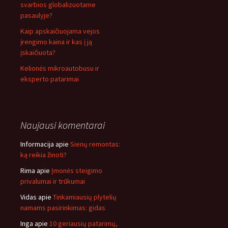
svarbios globalizuotame
pasaulyje?
Kaip apskaičiuojama vejos
įrengimo kaina ir kas į ją
įskaičiuota?
Kelionės mikroautobusu ir
eksperto patarimai
Naujausi komentarai
Informacija
apie
Sienų remontas:
ką reikia žinoti?
Rima
apie
Įmonės steigimo
privalumai ir trūkumai
Vidas
apie
Tinkamiausių plytelių
namams pasirinkimas: gidas
Inga
apie
10 geriausių patarimų,