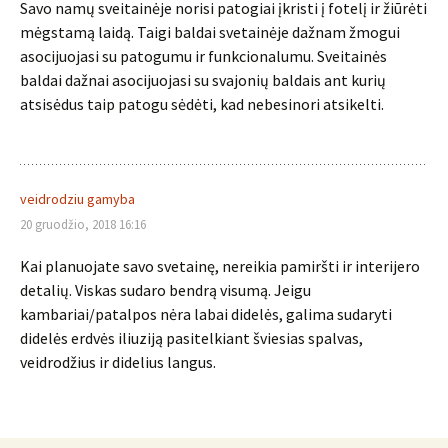
Savo namų sveitainėje norisi patogiai įkristi į fotelį ir žiūrėti
mėgstamą laidą. Taigi baldai svetainėje dažnam žmogui
asocijuojasi su patogumu ir funkcionalumu. Sveitainės
baldai dažnai asocijuojasi su svajonių baldais ant kurių
atsisėdus taip patogu sėdėti, kad nebesinori atsikelti.
veidrodziu gamyba
20 gruodžio, 2018 16:16
Kai planuojate savo svetainę, nereikia pamiršti ir interijero
detalių. Viskas sudaro bendrą visumą. Jeigu
kambariai/patalpos nėra labai didelės, galima sudaryti
didelės erdvės iliuziją pasitelkiant šviesias spalvas,
veidrodžius ir didelius langus.