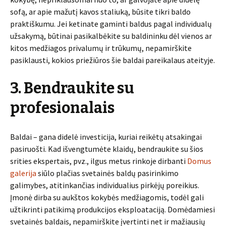
sofą, ar apie mažutį kavos staliuką, būsite tikri baldo
praktiškumu. Jei ketinate gaminti baldus pagal individualų
užsakymą, būtinai pasikalbėkite su baldininku dėl vienos ar
kitos medžiagos privalumų ir trūkumų, nepamirškite
pasiklausti, kokios priežiūros šie baldai pareikalaus ateityje.
3. Bendraukite su
profesionalais
Baldai – gana didelė investicija, kuriai reikėtų atsakingai
pasiruošti. Kad išvengtumėte klaidų, bendraukite su šios
srities ekspertais, pvz., ilgus metus rinkoje dirbanti
Domus
galerija
siūlo plačias svetainės baldų pasirinkimo
galimybes, atitinkančias individualius pirkėjų poreikius.
Įmonė dirba su aukštos kokybės medžiagomis, todėl gali
užtikrinti patikimą produkcijos eksploataciją. Domėdamiesi
svetainės baldais, nepamirškite įvertinti net ir mažiausių