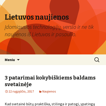
Lietuvos naujienos
Įdomiausios technologijų, verslo ir ne tik
naujienos iš Lietuvos ir pasaulio.
Eiti
Ieškoti:
Meniu
prie
turinio
3 patarimai kokybiškiems baldams
svetainėje
22 rugpjūčio, 2017
Naujienos
Kad svetainė būtų praktiška, stilinga ir patogi, ypatingą