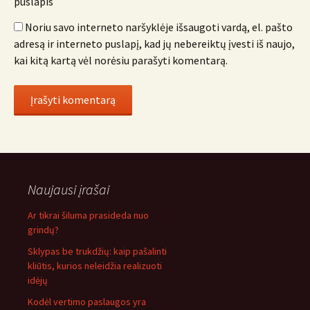
puslapis
Noriu savo interneto naršyklėje išsaugoti vardą, el. pašto
adresą ir interneto puslapį, kad jų nebereiktų įvesti iš naujo,
kai kitą kartą vėl norėsiu parašyti komentarą.
Naujausi įrašai
Ar tikrai šiluma prasideda nuo
grindų?
Sklypas be trukdžių: kaip pašalinti
kliūtis, kurios neleidžia realizuoti
idėjų
Kodėl vertimo paslaugos yra