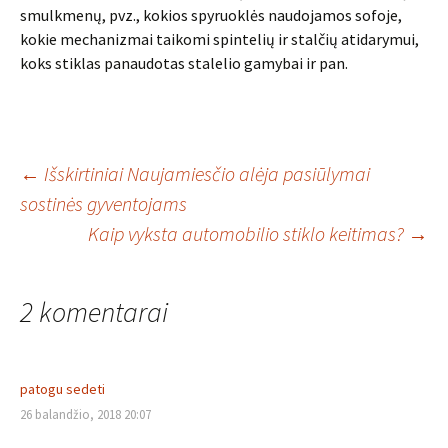
smulkmenų, pvz., kokios spyruoklės naudojamos sofoje,
kokie mechanizmai taikomi spintelių ir stalčių atidarymui,
koks stiklas panaudotas stalelio gamybai ir pan.
Įrašo
←
Išskirtiniai Naujamiesčio alėja pasiūlymai
sostinės gyventojams
Kaip vyksta automobilio stiklo keitimas?
→
navigacija
2 komentarai
patogu sedeti
26 balandžio, 2018 20:07