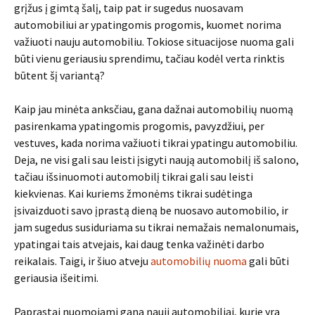
grįžus į gimtą šalį, taip pat ir sugedus nuosavam
automobiliui ar ypatingomis progomis, kuomet norima
važiuoti nauju automobiliu. Tokiose situacijose nuoma gali
būti vienu geriausiu sprendimu, tačiau kodėl verta rinktis
būtent šį variantą?
Kaip jau minėta anksčiau, gana dažnai automobilių nuomą
pasirenkama ypatingomis progomis, pavyzdžiui, per
vestuves, kada norima važiuoti tikrai ypatingu automobiliu.
Deja, ne visi gali sau leisti įsigyti naują automobilį iš salono,
tačiau išsinuomoti automobilį tikrai gali sau leisti
kiekvienas. Kai kuriems žmonėms tikrai sudėtinga
įsivaizduoti savo įprastą dieną be nuosavo automobilio, ir
jam sugedus susiduriama su tikrai nemažais nemalonumais,
ypatingai tais atvejais, kai daug tenka važinėti darbo
reikalais. Taigi, ir šiuo atveju
automobilių nuoma
gali būti
geriausia išeitimi.
Paprastai nuomojami gana nauji automobiliai, kurie yra