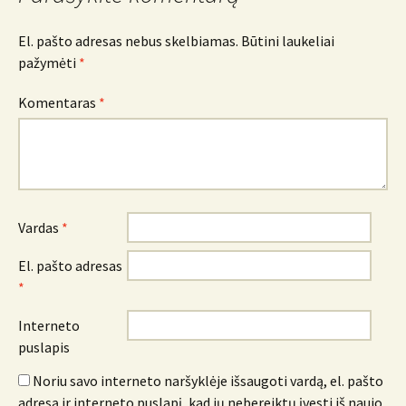
El. pašto adresas nebus skelbiamas.
Būtini laukeliai
pažymėti
*
Komentaras
*
Vardas
*
El. pašto adresas
*
Interneto
puslapis
Noriu savo interneto naršyklėje išsaugoti vardą, el. pašto
adresą ir interneto puslapį, kad jų nebereiktų įvesti iš naujo,