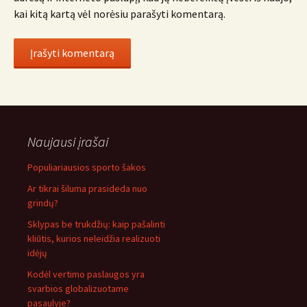
kai kitą kartą vėl norėsiu parašyti komentarą.
Naujausi įrašai
Populiariausios sporto šakos
Ar tikrai šiluma prasideda nuo
grindų?
Sklypas be trukdžių: kaip pašalinti
kliūtis, kurios neleidžia realizuoti
idėjų
Kodėl vertimo paslaugos yra
svarbios globalizuotame
pasaulyje?