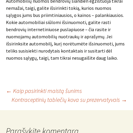
Automobilių nuomos bendrovių šiandien egzistuoja tikrai
nemažai, taigi, galite išsirinkti tokią, kurios nuomos
sąlygos jums bus priimtiniausios, o kainos – palankiausios.
Kokie automobiliai siūlomi išsinuomoti, galite rasti
bendrovių internetiniuose puslapiuose – čia rasite ir
nuomojamų automobilių nuotraukų ir aprašymų. Jei
išsirinksite automobilį, kurį norėtumėte išsinuomoti, jums
teliks susisiekti nurodytais kontaktais ir susitarti dėl
nuomos sąlygų, taigi, tam tikrai nesugaišite daug laiko.
Įrašo
←
Kaip pasirinkti maistą šunims
Kontraceptinių tablečių kova su prezervatyvais
→
navigacija
Parašykite komentarą