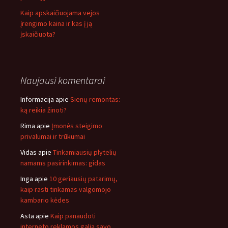
Kaip apskaičiuojama vejos
įrengimo kaina ir kas į ją
įskaičiuota?
Naujausi komentarai
Informacija
apie
Sienų remontas:
ką reikia žinoti?
Rima
apie
Įmonės steigimo
privalumai ir trūkumai
Vidas
apie
Tinkamiausių plytelių
namams pasirinkimas: gidas
Inga
apie
10 geriausių patarimų,
kaip rasti tinkamas valgomojo
kambario kėdes
Asta
apie
Kaip panaudoti
interneto reklamos galią savo