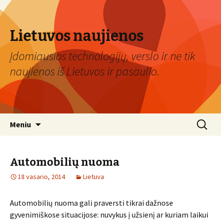
Lietuvos naujienos
Įdomiausios technologijų, verslo ir ne tik
naujienos iš Lietuvos ir pasaulio.
Eiti
Ieškoti:
Meniu
prie
turinio
Automobilių nuoma
18 vasario, 2014
Lietuva
Automobilių nuoma gali praversti tikrai dažnose
gyvenimiškose situacijose: nuvykus į užsienį ar kuriam laikui