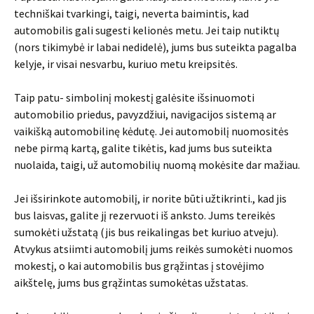
techniškai tvarkingi, taigi, neverta baimintis, kad
automobilis gali sugesti kelionės metu. Jei taip nutiktų
(nors tikimybė ir labai nedidelė), jums bus suteikta pagalba
kelyje, ir visai nesvarbu, kuriuo metu kreipsitės.
Taip patu- simbolinį mokestį galėsite išsinuomoti
automobilio priedus, pavyzdžiui, navigacijos sistemą ar
vaikišką automobilinę kėdutę. Jei automobilį nuomositės
nebe pirmą kartą, galite tikėtis, kad jums bus suteikta
nuolaida, taigi, už automobilių nuomą mokėsite dar mažiau.
Jei išsirinkote automobilį, ir norite būti užtikrinti., kad jis
bus laisvas, galite jį rezervuoti iš anksto. Jums tereikės
sumokėti užstatą (jis bus reikalingas bet kuriuo atveju).
Atvykus atsiimti automobilį jums reikės sumokėti nuomos
mokestį, o kai automobilis bus grąžintas į stovėjimo
aikštelę, jums bus grąžintas sumokėtas užstatas.