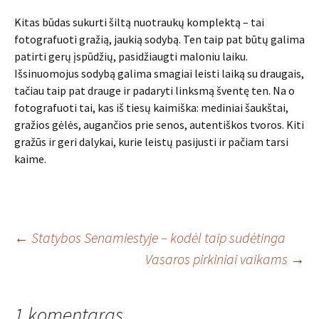
Kitas būdas sukurti šiltą nuotraukų komplektą – tai
fotografuoti gražią, jaukią sodybą. Ten taip pat būtų galima
patirti gerų įspūdžių, pasidžiaugti maloniu laiku.
Išsinuomojus sodybą galima smagiai leisti laiką su draugais,
tačiau taip pat drauge ir padaryti linksmą šventę ten. Na o
fotografuoti tai, kas iš tiesų kaimiška: mediniai šaukštai,
gražios gėlės, augančios prie senos, autentiškos tvoros. Kiti
gražūs ir geri dalykai, kurie leistų pasijusti ir pačiam tarsi
kaime.
Įrašo
←
Statybos Senamiestyje – kodėl taip sudėtinga
Vasaros pirkiniai vaikams
→
navigacija
1 komentaras