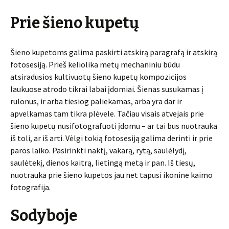
Prie šieno kupetų
Šieno kupetoms galima paskirti atskirą paragrafą ir atskirą
fotosesiją. Prieš keliolika metų mechaniniu būdu
atsiradusios kultivuotų šieno kupetų kompozicijos
laukuose atrodo tikrai labai įdomiai. Šienas susukamas į
rulonus, ir arba tiesiog paliekamas, arba yra dar ir
apvelkamas tam tikra plėvele. Tačiau visais atvejais prie
šieno kupetų nusifotografuoti įdomu – ar tai bus nuotrauka
iš toli, ar iš arti. Vėlgi tokią fotosesiją galima derinti ir prie
paros laiko. Pasirinkti naktį, vakarą, rytą, saulėlydį,
saulėtekį, dienos kaitrą, lietingą metą ir pan. Iš tiesų,
nuotrauka prie šieno kupetos jau net tapusi ikonine kaimo
fotografija.
Sodyboje