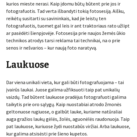
kurios mieste nerasi. Kaip įdomu būtų būtent prie jos ir
fotografuotis. Tad verta išbandyti tokią fotosesiją. Aišku,
reikėtų susitarti su savininkais, kad jie leistų ten
fotografuotis, tuomet gal leis ir ant traktoriaus rato užlipt
ar pasėdėti šienpjovėje. Fotosesija prie naujos žemės ūkio
technikos atrodys tarsi reklama tai technikai, na o prie
senos ir nešvarios – kur naują foto naratyvą.
Laukuose
Dar viena unikali vieta, kur gali būti fotografuojama – tai
įvairūs laukai. Juose galima užfiksuoti taip pat unikalių
vaizdų. Tad būtent laukuose pradėjus fotografuoti galima
taikytis prie oro sąlygų. Kaip nuostabiai atrodo žmonės
geltonuose rugiuose, o galbūt lauke, kuriame natūraliai
auga gražios laukų gėlės, žolės, aguonėlės raudonuoja. Taip
pat laukuose, kuriuose žydi nuostabūs viržiai. Arba laukuose,
kur galima atsisėsti prie šieno kupetos.