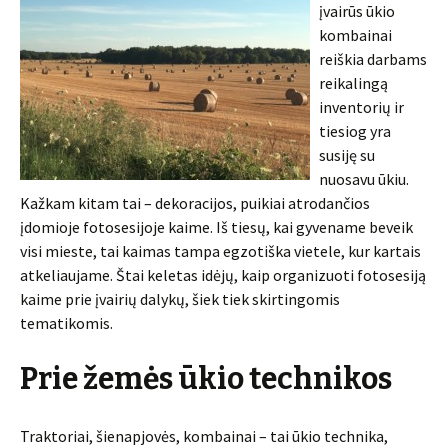
įvairūs ūkio
kombainai
reiškia darbams
reikalingą
inventorių ir
tiesiog yra
susiję su
nuosavu ūkiu.
Kažkam kitam tai – dekoracijos, puikiai atrodančios
įdomioje fotosesijoje kaime. Iš tiesų, kai gyvename beveik
visi mieste, tai kaimas tampa egzotiška vietele, kur kartais
atkeliaujame. Štai keletas idėjų, kaip organizuoti fotosesiją
kaime prie įvairių dalykų, šiek tiek skirtingomis
tematikomis.
Prie žemės ūkio technikos
Traktoriai, šienapjovės, kombainai – tai ūkio technika,