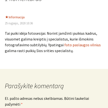
Informacija
25 rugsėjo, 2020 10:36
Tai puiki idėja fotosesijai. Norint įamžinti puikius kadrus,
visuomet galima kreiptis į specialistus, kurie išmokins
fotografavimo subtilybių. Ypatingai
foto paslaugos vilnius
galima rasti puikių šios srities specialistų.
Parašykite komentarą
El. pašto adresas nebus skelbiamas.
Būtini laukeliai
pažymėti
*