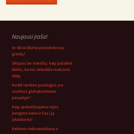
Naujausi įrašai
Ar tikrai šiluma prasideda nuo
grindų?
Sklypas be trukdžių: kaip pašalinti
kliūtis, kurios neleidžia realizuoti
idėjų
Kodėl vertimo paslaugos yra
svarbios globalizuotame
pasaulyje?
Kaip apskaičiuojama vejos
įrengimo kaina ir kas į ją
įskaičiuota?
Kelionės mikroautobusu ir