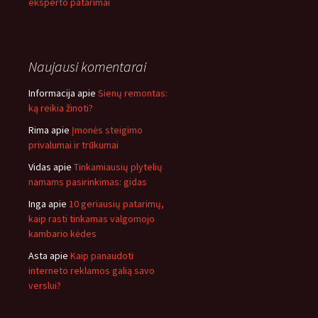
eksperto patarimai
Naujausi komentarai
Informacija
apie
Sienų remontas:
ką reikia žinoti?
Rima
apie
Įmonės steigimo
privalumai ir trūkumai
Vidas
apie
Tinkamiausių plytelių
namams pasirinkimas: gidas
Inga
apie
10 geriausių patarimų,
kaip rasti tinkamas valgomojo
kambario kėdes
Asta
apie
Kaip panaudoti
interneto reklamos galią savo
verslui?