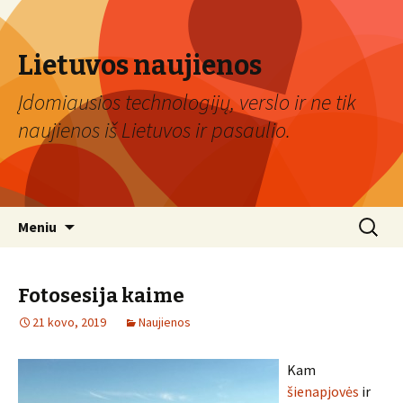
Lietuvos naujienos
Įdomiausios technologijų, verslo ir ne tik
naujienos iš Lietuvos ir pasaulio.
Eiti
Ieškoti:
Meniu
prie
turinio
Fotosesija kaime
21 kovo, 2019
Naujienos
Kam
šienapjovės
ir