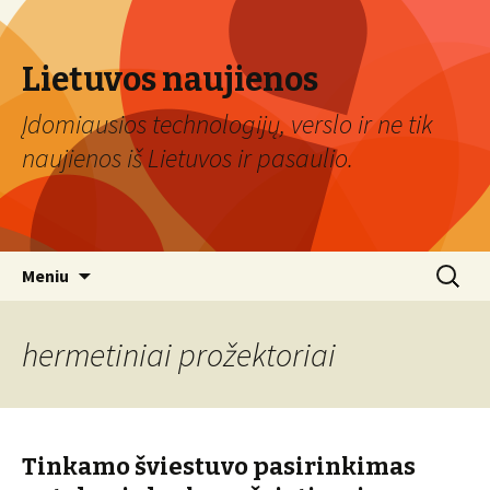
Lietuvos naujienos
Įdomiausios technologijų, verslo ir ne tik
naujienos iš Lietuvos ir pasaulio.
Eiti
Ieškoti:
Meniu
prie
turinio
hermetiniai prožektoriai
Tinkamo šviestuvo pasirinkimas