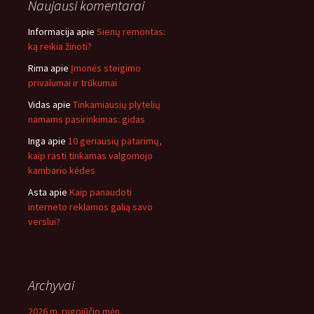
Naujausi komentarai
Informacija
apie
Sienų remontas:
ką reikia žinoti?
Rima
apie
Įmonės steigimo
privalumai ir trūkumai
Vidas
apie
Tinkamiausių plytelių
namams pasirinkimas: gidas
Inga
apie
10 geriausių patarimų,
kaip rasti tinkamas valgomojo
kambario kėdes
Asta
apie
Kaip panaudoti
interneto reklamos galią savo
verslui?
Archyvai
2026 m. rugpjūčio mėn.