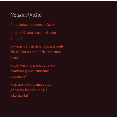
Naujausi įrašai
Populiariausios sporto šakos
Ar tikrai šiluma prasideda nuo
grindų?
Sklypas be trukdžių: kaip pašalinti
kliūtis, kurios neleidžia realizuoti
idėjų
Kodėl vertimo paslaugos yra
svarbios globalizuotame
pasaulyje?
Kaip apskaičiuojama vejos
įrengimo kaina ir kas į ją
įskaičiuota?