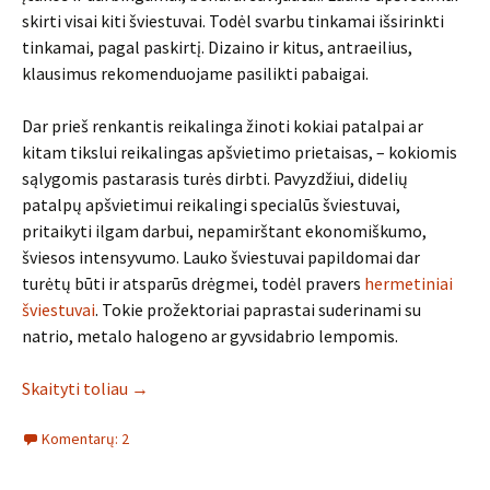
skirti visai kiti šviestuvai. Todėl svarbu tinkamai išsirinkti
tinkamai, pagal paskirtį. Dizaino ir kitus, antraeilius,
klausimus rekomenduojame pasilikti pabaigai.
Dar prieš renkantis reikalinga žinoti kokiai patalpai ar
kitam tikslui reikalingas apšvietimo prietaisas, – kokiomis
sąlygomis pastarasis turės dirbti. Pavyzdžiui, didelių
patalpų apšvietimui reikalingi specialūs šviestuvai,
pritaikyti ilgam darbui, nepamirštant ekonomiškumo,
šviesos intensyvumo. Lauko šviestuvai papildomai dar
turėtų būti ir atsparūs drėgmei, todėl pravers
hermetiniai
šviestuvai
. Tokie prožektoriai paprastai suderinami su
natrio, metalo halogeno ar gyvsidabrio lempomis.
Skaityti toliau
→
Komentarų: 2