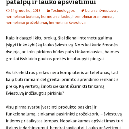
patalpų ir lauko apšvietimui
24 gruodžio, 2013
Technologijos
buitiniai šviestuvai
,
hermetiniai buitiniai
,
hermetiniai lauko
,
hermetiniai pramoniniai
,
hermetiniai prožektoriai
,
hermetiniai šviestuvai
Kaip ir daugelį kitų prekių, šiai dienai internetu galima
įsigyti ir kokybišką lauko šviestuvą. Nors kai kurie žmonės
dvejoja, ar toks pirkimo būdas pats tinkamiausias, baimes
greitai išsklaido gautos prekės ir sutaupyti pinigai.
Vis tik elektros prekės nėra kompiuteris ar telefonas, tad
kaip būti ramiam dėl greitai priimto sprendimo renkantis
prekę. Ką vertėtų žinoti siekiant išsirinkti tinkamą
šviestuvą ir džiaugtis pirkiniu?
Visų pirma svarbu įvertinti produkto paskirtį ir
funkcionalumą, tinkamai pasirinkti prožektorių – šviestuvą
ir jiems pritaikytas lempas. Nepakankamas apšvietimas turi
įtakos ir darbingumui, bendrai savijautai. Lauko apšvetimui