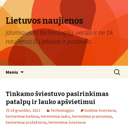
Lietuvos naujienos
Įdomiausios technologijų, verslo ir ne tik
naujienos iš Lietuvos ir pasaulio.
Eiti
Ieškoti:
Meniu
prie
turinio
Tinkamo šviestuvo pasirinkimas
patalpų ir lauko apšvietimui
24 gruodžio, 2013
Technologijos
buitiniai šviestuvai
,
hermetiniai buitiniai
,
hermetiniai lauko
,
hermetiniai pramoniniai
,
hermetiniai prožektoriai
,
hermetiniai šviestuvai