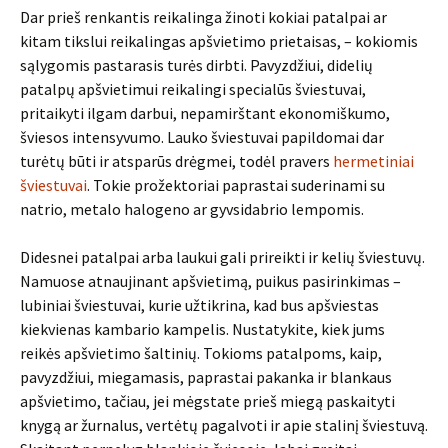
Dar prieš renkantis reikalinga žinoti kokiai patalpai ar
kitam tikslui reikalingas apšvietimo prietaisas, – kokiomis
sąlygomis pastarasis turės dirbti. Pavyzdžiui, didelių
patalpų apšvietimui reikalingi specialūs šviestuvai,
pritaikyti ilgam darbui, nepamirštant ekonomiškumo,
šviesos intensyvumo. Lauko šviestuvai papildomai dar
turėtų būti ir atsparūs drėgmei, todėl pravers
hermetiniai
šviestuvai
. Tokie prožektoriai paprastai suderinami su
natrio, metalo halogeno ar gyvsidabrio lempomis.
Didesnei patalpai arba laukui gali prireikti ir kelių šviestuvų.
Namuose atnaujinant apšvietimą, puikus pasirinkimas –
lubiniai šviestuvai, kurie užtikrina, kad bus apšviestas
kiekvienas kambario kampelis. Nustatykite, kiek jums
reikės apšvietimo šaltinių. Tokioms patalpoms, kaip,
pavyzdžiui, miegamasis, paprastai pakanka ir blankaus
apšvietimo, tačiau, jei mėgstate prieš miegą paskaityti
knygą ar žurnalus, vertėtų pagalvoti ir apie stalinį šviestuvą.