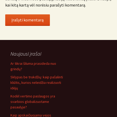
kai kitą kartą vėl norėsiu parašyti komentarą.
Naujausi įrašai
Ar tikrai šiluma prasideda nuo
grindų?
Sklypas be trukdžių: kaip pašalinti
kliūtis, kurios neleidžia realizuoti
idėjų
Kodėl vertimo paslaugos yra
svarbios globalizuotame
pasaulyje?
Kaip apskaičiuojama vejos