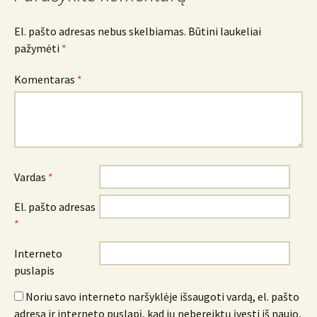
El. pašto adresas nebus skelbiamas.
Būtini laukeliai
pažymėti
*
Komentaras
*
Vardas
*
El. pašto adresas
*
Interneto
puslapis
Noriu savo interneto naršyklėje išsaugoti vardą, el. pašto
adresą ir interneto puslapį, kad jų nebereiktų įvesti iš naujo,