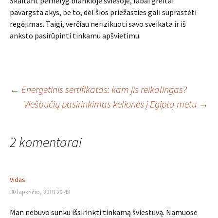
Skaitant pernelyg blankioje šviesoje, labai greitai
pavargsta akys, be to, dėl šios priežasties gali suprastėti
regėjimas. Taigi, verčiau nerizikuoti savo sveikata ir iš
anksto pasirūpinti tinkamu apšvietimu.
Įrašo
←
Energetinis sertifikatas: kam jis reikalingas?
Viešbučių pasirinkimas kelionės į Egiptą metu
→
navigacija
2 komentarai
Vidas
30 lapkričio, 2018 20:43
Man nebuvo sunku išsirinkti tinkamą šviestuvą. Namuose