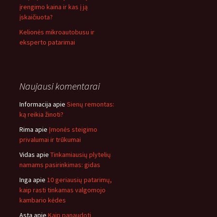
įrengimo kaina ir kas į ją
įskaičiuota?
Kelionės mikroautobusu ir
eksperto patarimai
Naujausi komentarai
Informacija
apie
Sienų remontas:
ką reikia žinoti?
Rima
apie
Įmonės steigimo
privalumai ir trūkumai
Vidas
apie
Tinkamiausių plytelių
namams pasirinkimas: gidas
Inga
apie
10 geriausių patarimų,
kaip rasti tinkamas valgomojo
kambario kėdes
Asta
apie
Kaip panaudoti