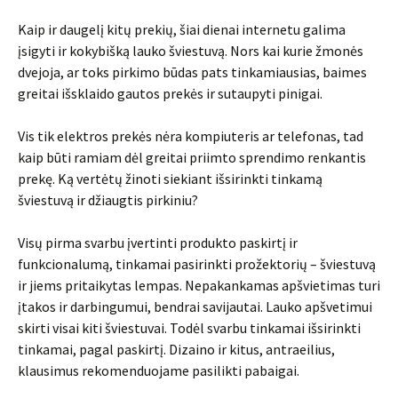
Kaip ir daugelį kitų prekių, šiai dienai internetu galima
įsigyti ir kokybišką lauko šviestuvą. Nors kai kurie žmonės
dvejoja, ar toks pirkimo būdas pats tinkamiausias, baimes
greitai išsklaido gautos prekės ir sutaupyti pinigai.
Vis tik elektros prekės nėra kompiuteris ar telefonas, tad
kaip būti ramiam dėl greitai priimto sprendimo renkantis
prekę. Ką vertėtų žinoti siekiant išsirinkti tinkamą
šviestuvą ir džiaugtis pirkiniu?
Visų pirma svarbu įvertinti produkto paskirtį ir
funkcionalumą, tinkamai pasirinkti prožektorių – šviestuvą
ir jiems pritaikytas lempas. Nepakankamas apšvietimas turi
įtakos ir darbingumui, bendrai savijautai. Lauko apšvetimui
skirti visai kiti šviestuvai. Todėl svarbu tinkamai išsirinkti
tinkamai, pagal paskirtį. Dizaino ir kitus, antraeilius,
klausimus rekomenduojame pasilikti pabaigai.