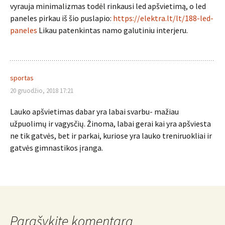
vyrauja minimalizmas todėl rinkausi led apšvietimą, o led
paneles pirkau iš šio puslapio:
https://elektra.lt/lt/188-led-
paneles
Likau patenkintas namo galutiniu interjeru.
sportas
20 gruodžio, 2018 17:21
Lauko apšvietimas dabar yra labai svarbu- mažiau
užpuolimų ir vagysčių. Žinoma, labai gerai kai yra apšviesta
ne tik gatvės, bet ir parkai, kuriose yra lauko treniruokliai ir
gatvės gimnastikos įranga.
Parašykite komentarą